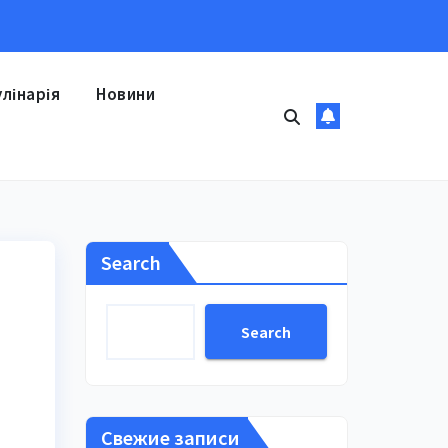
улінарія
Новини
Search
Search
Свежие записи