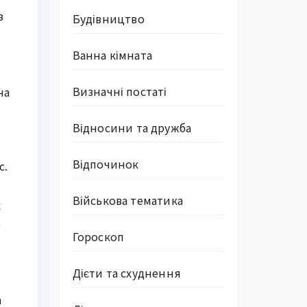
з
Будівництво
Ванна кімната
Визначні постаті
на
Відносини та дружба
Відпочинок
с.
Військова тематика
к
о
Гороскоп
Дієти та схуднення
а