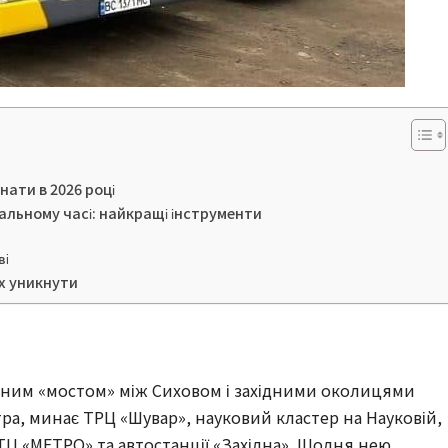
нати в 2026 році
еальному часі: найкращі інструменти
ві
їх уникнути
йним «мостом» між Сиховом і західними околицями
тра, минає ТРЦ «Шувар», науковий кластер на Науковій,
ТЦ «МЕТРО» та автостанції «Західна». Щодня нею