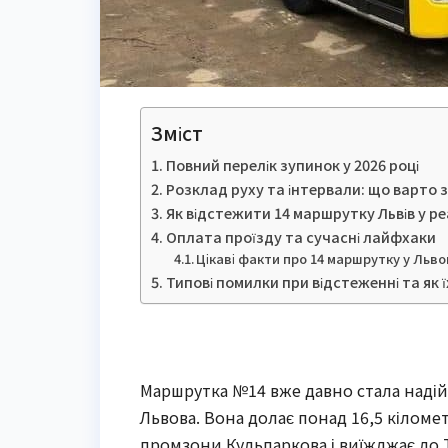
Зміст
Повний перелік зупинок у 2026 році
Розклад руху та інтервали: що варто з
Як відстежити 14 маршрутку Львів у р
Оплата проїзду та сучасні лайфхаки
Цікаві факти про 14 маршрутку у Льво
Типові помилки при відстеженні та як 
Маршрутка №14 вже давно стала наді
Львова. Вона долає понад 16,5 кіломе
промзони Кульпаркова і виїжджає до 