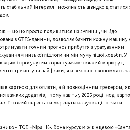
ть стабільний інтервал і можливість швидко дістатися 
док.
вів — це не просто подивитися на зупинці, чи йде
грована з GTFS-даними, дозволяє бачити кожну машину 
і, отримувати точний прогноз прибуття з урахуванням
рахуванням низької підлоги чи мінімуму пішої ходьби. У
тківцям і просунутим користувачам: повний маршрут,
енти трекінгу та лайфхаки, які реально економлять ча
лише карткою для оплати, а й повноцінним трекером, я
я важких додатків, і чому навіть у 2026 році іноді варт
но. Готовий перестати мерзнути на зупинці і почати
ником ТОВ «Міра і К». Вона курсує між кінцевою «Сант