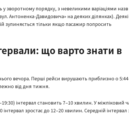
 у зворотному порядку, з невеликими варіаціями назв
«вул. Антоненка-Давидовича» на деяких ділянках). Деякі
ій зупиняється тільки якщо пасажир попросить
тервали: що варто знати в
знього вечора. Перші рейси вирушають приблизно о 5:44
алежно від дня тижня.
00–19:30) інтервал становить 7–10 хвилин. У міжпіковий ч
00 інтервал зростає до 12–20 хвилин. Середній інтервал 