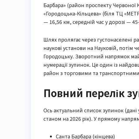
Барбара» (район проспекту Червоної 
«Городоцька-Кільцева» (біля ТЦ «МЕТР
— 16,56 км, середній час у дорозі — 4
Шлях пролягає через густонаселені ра
наукові установи на Науковій, потім 
Городоцьку. Зворотний напрямок май
нумерації зупинок. Це один із найдо
район з торговими та транспортними 
Повний перелік зу
Ось актуальний список зупинок (дані 
станом на 2026 рік). У прямому напря
Санта Барбара (кінцева)