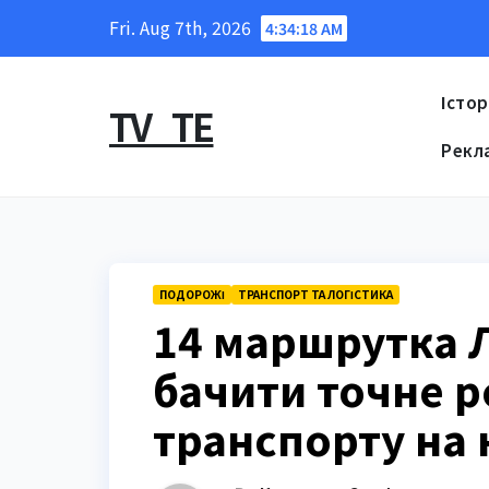
Skip
Fri. Aug 7th, 2026
4:34:19 AM
to
content
Істор
TV_TE
Рекл
ПОДОРОЖІ
ТРАНСПОРТ ТА ЛОГІСТИКА
14 маршрутка Л
бачити точне 
транспорту на к