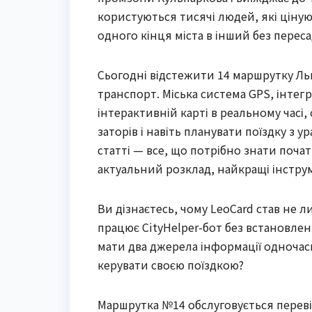
користуються тисячі людей, які ціную
одного кінця міста в інший без переса
Сьогодні відстежити 14 маршрутку Ль
транспорт. Міська система GPS, інте
інтерактивній карті в реальному час
заторів і навіть планувати поїздку з у
статті — все, що потрібно знати поча
актуальний розклад, найкращі інструм
Ви дізнаєтесь, чому LeoCard став не 
працює CityHelper-бот без встановленн
мати два джерела інформації одночас
керувати своєю поїздкою?
Маршрутка №14 обслуговується перевіз