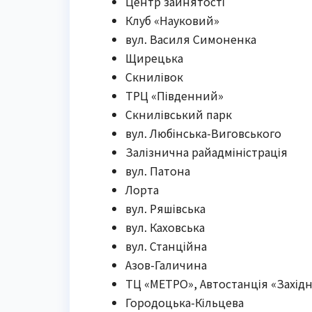
Центр зайнятості
Клуб «Науковий»
вул. Василя Симоненка
Щирецька
Скнилівок
ТРЦ «Південний»
Скнилівський парк
вул. Любінська-Виговського
Залізнична райадміністрація
вул. Патона
Лорта
вул. Ряшівська
вул. Каховська
вул. Станційна
Азов-Галичина
ТЦ «МЕТРО», Автостанція «Західн
Городоцька-Кільцева