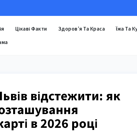
ія
Цікаві Факти
Здоров’я Та Краса
Їжа Та К
ама
ьвів відстежити: як
розташування
арті в 2026 році