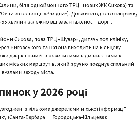
Калини, біля однойменного ТРЦ і нових ЖК Сихова) та
О» та автостанції «Західна»). Довжина одного напрямк
5–55 хвилин залежно від завантаженості доріг.
йони Сихова, повз ТРЦ «Шувар», дитячу поліклініку,
через Виговського та Патона виходить на кільцеву
же дзеркальний, з невеликими відмінностями в
вших міських маршрутів, який зручно поєднує спальний
вузлами заходу міста.
пинок у 2026 році
узгоджені з кількома джерелами міської інформації
мку (Санта-Барбара → Городоцька-Кільцева):