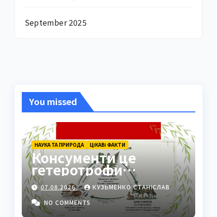
September 2025
You missed
НАУКА ТА ПРИРОДА
ЦІКАВІ ФАКТИ
Консументи це
гетеротрофи
екосистеми
07.08.2026
КУЗЬМЕНКО СТАНІСЛАВ
NO COMMENTS