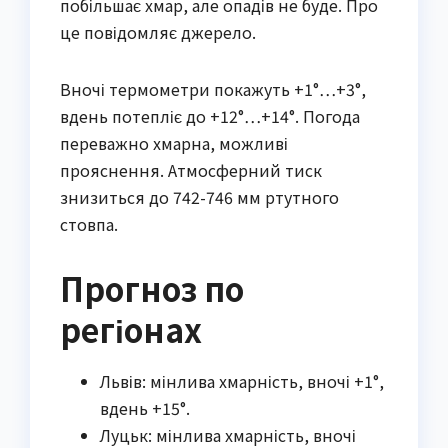
побільшає хмар, але опадів не буде. Про
це повідомляє джерело.
Вночі термометри покажуть +1°…+3°,
вдень потепліє до +12°…+14°. Погода
переважно хмарна, можливі
прояснення. Атмосферний тиск
знизиться до 742-746 мм ртутного
стовпа.
Прогноз по
регіонах
Львів: мінлива хмарність, вночі +1°,
вдень +15°.
Луцьк: мінлива хмарність, вночі