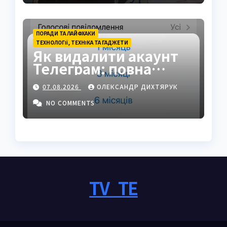
ПОРАДИ ТА ЛАЙФХАКИ
ТЕХНОЛОГІЇ, ТЕХНІКА ТА ГАДЖЕТИ
Як видалити акаунт
Телеграм: повна
інструкція на 2026 рік
07.08.2026
ОЛЕКСАНДР ДИХТЯРУК
NO COMMENTS
TV_TE