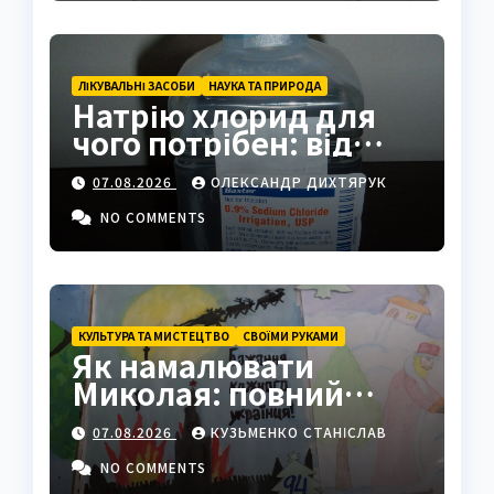
ЛІКУВАЛЬНІ ЗАСОБИ
НАУКА ТА ПРИРОДА
Натрію хлорид для
чого потрібен: від
фізрозчину до
07.08.2026
ОЛЕКСАНДР ДИХТЯРУК
промисловості
NO COMMENTS
КУЛЬТУРА ТА МИСТЕЦТВО
СВОЇМИ РУКАМИ
Як намалювати
Миколая: повний
покроковий гайд з
07.08.2026
КУЗЬМЕНКО СТАНІСЛАВ
секретами майстрів
NO COMMENTS