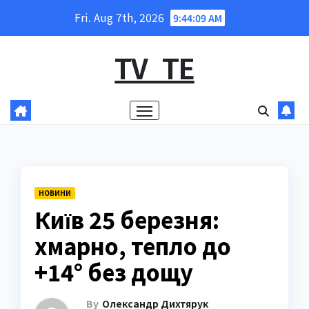
Skip
Fri. Aug 7th, 2026
9:44:10 AM
to
content
TV_TE
НОВИНИ
Київ 25 березня:
хмарно, тепло до
+14° без дощу
By
Олександр Дихтярук