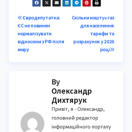
Post
Євродепутатка:
Скільки коштує газ
ЄС не повинен
для населення:
navigation
нормалізувати
тарифи та
відносини з РФ після
розрахунок у 2026
миру
році
By
Олександр
Дихтярук
Привіт, я - Олександр,
головний редактор
інформаційного порталу