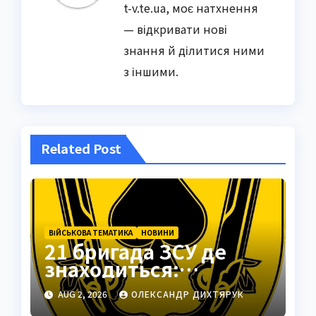
t-v.te.ua, моє натхнення
— відкривати нові
знання й ділитися ними
з іншими.
Related Post
ВІЙСЬКОВА ТЕМАТИКА
НОВИНИ
21 бригада ЗСУ де
знаходиться:
Подільськ як
AUG 2, 2026
ОЛЕКСАНДР ДИХТЯРУК
стратегічний центр