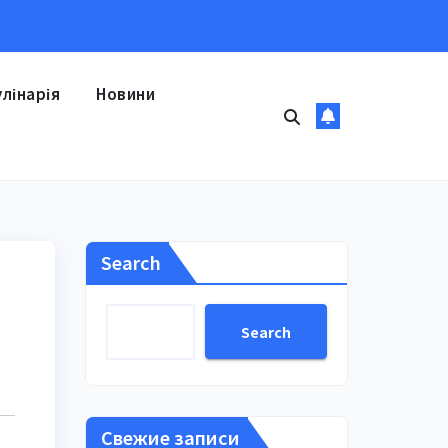
улінарія
Новини
Search
Search
Свежие записи