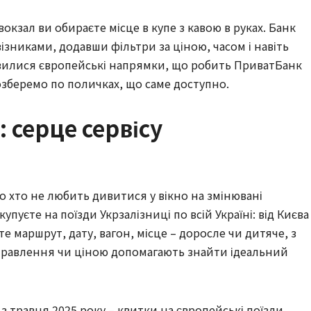
вокзал ви обираєте місце в купе з кавою в руках. Банк
ізниками, додавши фільтри за ціною, часом і навіть
’явилися європейські напрямки, що робить ПриватБанк
озберемо по поличках, що саме доступно.
 серце сервісу
бо хто не любить дивитися у вікно на змінювані
пуєте на поїзди Укрзалізниці по всій Україні: від Києва
е маршрут, дату, вагон, місце – доросле чи дитяче, з
ідправлення чи ціною допомагають знайти ідеальний
 з травня 2025 року – квитки на європейські поїзди.