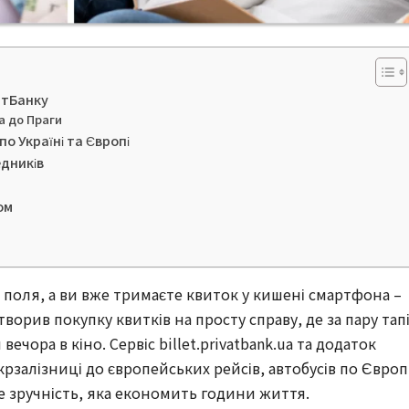
атБанку
ва до Праги
о Україні та Європі
едників
ом
 поля, а ви вже тримаєте квиток у кишені смартфона –
творив покупку квитків на просту справу, де за пару тап
чора в кіно. Сервіс billet.privatbank.ua та додаток
крзалізниці до європейських рейсів, автобусів по Європ
це зручність, яка економить години життя.