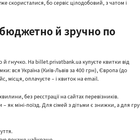
же скористалися, бо сервіс цілодобовий, з чатом і
 бюджетно й зручно по
 й гнучко. На billet.privatbank.ua купуєте квитки від
ямки: вся Україна (Київ-Львів за 400 грн), Європа (до
с, місця, оплачуєте – і квиток на email.
вилини, без реєстрації на сайтах перевізників.
 – як міні-поїзд. Для сімей з дітьми є знижки, а для гру
уття.
іною покаже найкраще.