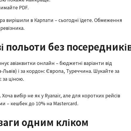
римайте PDF.
ра вирішили в Карпати – сьогодні їдете. Обмеження
еревізника.
і польоти без посередникі
нує авіаквитки онлайн – бюджетні варіанти від
в-Львів) і за кордон: Європа, Туреччина. Шукайте за
 за ціною.
оча вибір не як у Ryanair, але для коротких рейсів
ями – кешбек до 10% на Mastercard.
зваги одним кліком