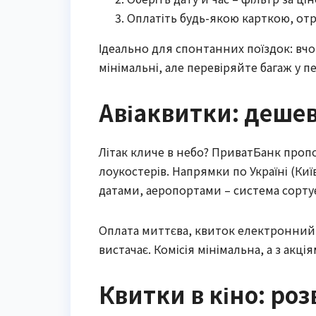
Оплатіть будь-якою карткою, от
Ідеально для спонтанних поїздок: вчо
мінімальні, але перевіряйте багаж у п
Авіаквитки: дешев
Літак кличе в небо? ПриватБанк пропо
лоукостерів. Напрямки по Україні (Киї
датами, аеропортами – система сортує
Оплата миттєва, квиток електронний. Х
вистачає. Комісія мінімальна, а з акці
Квитки в кіно: ро