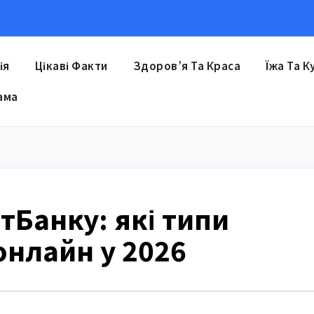
ія
Цікаві Факти
Здоров’я Та Краса
Їжа Та К
ама
тБанку: які типи
онлайн у 2026