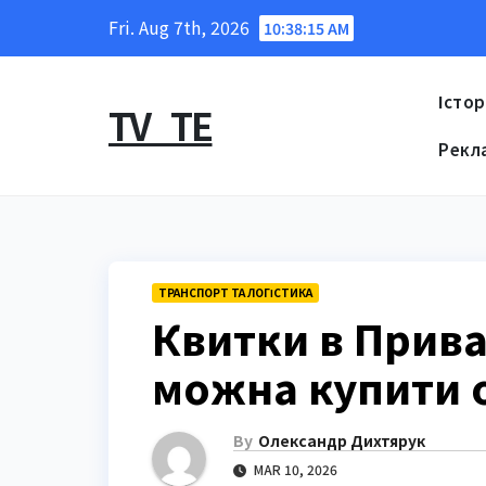
Skip
Fri. Aug 7th, 2026
10:38:16 AM
to
content
Істор
TV_TE
Рекл
ТРАНСПОРТ ТА ЛОГІСТИКА
Квитки в Прива
можна купити 
By
Олександр Дихтярук
MAR 10, 2026