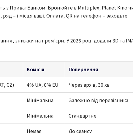
ть з ПриватБанком. Бронюйте в Multiplex, Planet Kino ч
 ряд – і місця ваші. Оплата, QR на телефон – заходьте
ння, знижки на прем’єри. У 2026 році додали 3D та IM
Комісія
Повернення
AT, CZ)
4% UA, 0% EU
Через архів, 30 хв
Мінімальна
Залежно від перевізника
Мінімальна
Стандартне
Немає
До сеансу