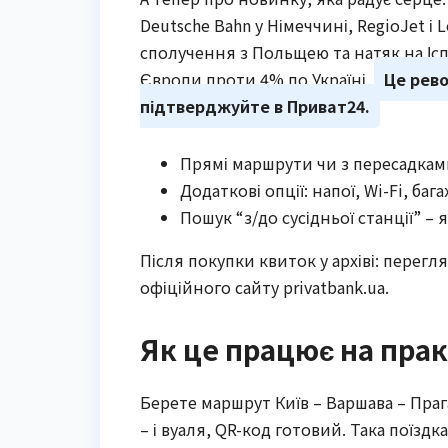
Deutsche Bahn у Німеччині, RegioJet і Le
сполучення з Польщею та натяк на Іспа
Європи проти 4% по Україні.
Це рево
підтверджуйте в Приват24.
Прямі маршрути чи з пересадками
Додаткові опції: напої, Wi-Fi, баг
Пошук “з/до сусідньої станції” –
Після покупки квиток у архіві: перегля
офіційного сайту privatbank.ua.
Як це працює на прак
Берете маршрут Київ – Варшава – Прага
– і вуаля, QR-код готовий. Така поїздка