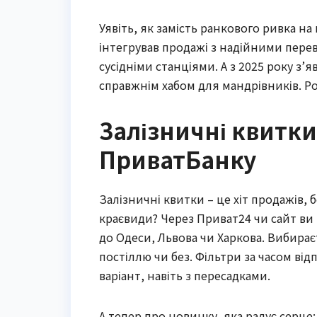
Уявіть, як замість ранкового ривка на 
інтегрував продажі з надійними перев
сусідніми станціями. А з 2025 року з
справжнім хабом для мандрівників. Р
Залізничні квитки:
ПриватБанку
Залізничні квитки – це хіт продажів, 
краєвиди? Через Приват24 чи сайт ви ку
до Одеси, Львова чи Харкова. Вибираєт
постіллю чи без. Фільтри за часом в
варіант, навіть з пересадками.
А тепер про новинку, яка радує серце: