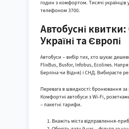
годин з комфортом. Тисячі українців у
телефоном 3700.
Автобусні квитки:
Україні та Європі
Автобуси – вибір тих, хто шукає дешево
FlixBus, Busfor, Infobus, Ecolines. Напр
Берліна чи Відня) і СНД. Вибираєте рей
Перевага в швидкості: бронювання за х
Комфортні автобуси з Wi-Fi, розетками
– пакетні тарифи.
Вкажіть міста відправлення-приб
Оберіть дату й час – фільтр за ц