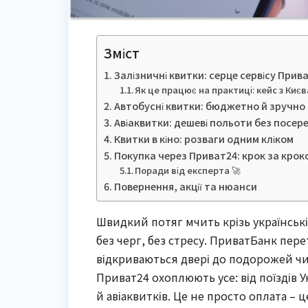
Зміст
Залізничні квитки: серце сервісу Прив
Як це працює на практиці: кейс з Киє
Автобусні квитки: бюджетно й зручно п
Авіаквитки: дешеві польоти без посер
Квитки в кіно: розваги одним кліком
Покупка через Приват24: крок за крок
Поради від експерта 🚀
Повернення, акції та нюанси
Швидкий потяг мчить крізь українські
без черг, без стресу. ПриватБанк пере
відкриваються двері до подорожей чи ве
Приват24 охоплюють усе: від поїздів У
й авіаквитків. Це не просто оплата – 