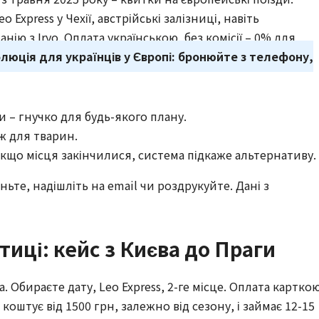
o Express у Чехії, австрійські залізниці, навіть
нію з Iryo. Оплата українською, без комісії – 0% для
люція для українців у Європі: бронюйте з телефону,
 – гнучко для будь-якого плану.
аж для тварин.
 якщо місця закінчилися, система підкаже альтернативу.
ньте, надішліть на email чи роздрукуйте. Дані з
тиці: кейс з Києва до Праги
. Обираєте дату, Leo Express, 2-ге місце. Оплата картко
 коштує від 1500 грн, залежно від сезону, і займає 12-15