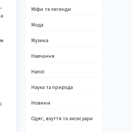
–
Міфи та легенди
на
Мода
Музика
км
Навчання
Напої
Наука та природа
Новини
ї
Одяг, взуття та аксесуари