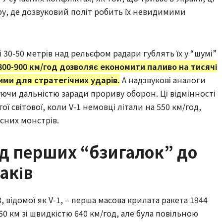
у, де дозвуковий політ робить їх невидимими
і 30-50 метрів над рельєфом радари гублять їх у “шумі”
800-900 км/год дозволяє економити паливо на тисячі
ими для стратегічних ударів.
А надзвукові аналоги
уючи дальністю заради прориву оборон. Ці відмінності
 світової, коли V-1 немовці літали на 550 км/год,
сних монстрів.
від перших “бзигалок” до
аків
03, відомої як V-1, – перша масова крилата ракета 1944
250 км зі швидкістю 640 км/год, але була повільною