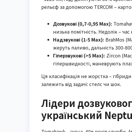
рельєф за допомогою TERCOM – карто
Дозвукові (0,7-0,95 Мах):
Tomahawk
низька помітність. Недолік – час
Надзвукові (1-5 Мах):
BrahMos (Ma
жеруть паливо, дальність 300-800
Гіперзвукові (>5 Мах):
Zircon (Mac
гіпершвидкості, маневрують пл
Ця класифікація не жорстка – гібриди 
залежить від задачі: стелс чи шок.
Лідери дозвуковог
український Nept
Tomahawk – ікона, 40+ років служби. А