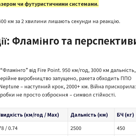
азером чи футуристичними системами.
 400 км за 2 хвилини лишають секунди на реакцію.
ії: Фламінго та перспектив
5 “Фламінго” від Fire Point. 950 км/год, 3000 км дальність,
 Серійне виробництво запущено, ракета обходить ППО
Neptune – наступний крок, 2000+ км. Війна прискорила:
озробки не просто озброєння – символ стійкості.
видкість (км/год / Мах)
Дальність (км)
БЧ (кг)
78 / 0.74
2500
450