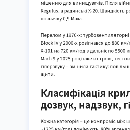
мішенню для винищувачів. Після війн
Regulus, а радянські Х-20. Швидкість
позначку 0,9 Маха.
Перелом у 1970-х: турбовентиляторн
Block IV у 2000-х розігнався до 880 к
Х-101 на 720 км/год з дальністю 5500 к
Mach 9 у 2025 році вже в строю, тесто
гіперзвуку – змінила тактику: повіль
щити.
Класифікація крил
дозвук, надзвук, г
Кожна категорія – це компроміс між шв
~1225 км/год) домінують: 80% арсеналі