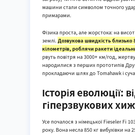
машини стали символом точного удар
примарами.
Фізика проста, але жорстока: на висот
землі.
Дозвукова швидкість близько 
кілометрів, роблячи ракети ідеальн
рвуть повітря на 3000+ км/год, жертв
народилися з перших прототипів Другої
прокладаючи шлях до Tomahawk і суча
Історія еволюції: 
гіперзвукових хиж
Усе почалося з німецької Fieseler Fi 1
року. Вона несла 850 кг вибухівки на 