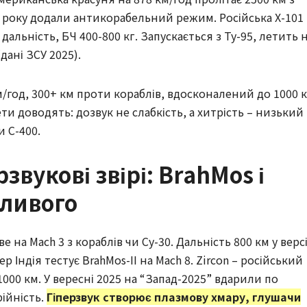
25 року додали антикорабельний режим. Російська Х-101 
 дальність, БЧ 400-800 кг. Запускається з Ту-95, летить 
дані ЗСУ 2025).
км/год, 300+ км проти кораблів, вдосконалений до 1000 
ети доводять: дозвук не слабкість, а хитрість – низький
и С-400.
звукові звірі: BrahMos і
жливого
е на Mach 3 з кораблів чи Су-30. Дальність 800 км у версі
ер Індія тестує BrahMos-II на Mach 8. Zircon – російський
 1000 км. У вересні 2025 на “Запад-2025” вдарили по
ійність.
Гіперзвук створює плазмову хмару, глушачи