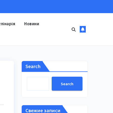
улінарія
Новини
Search
Search
Свежие записи