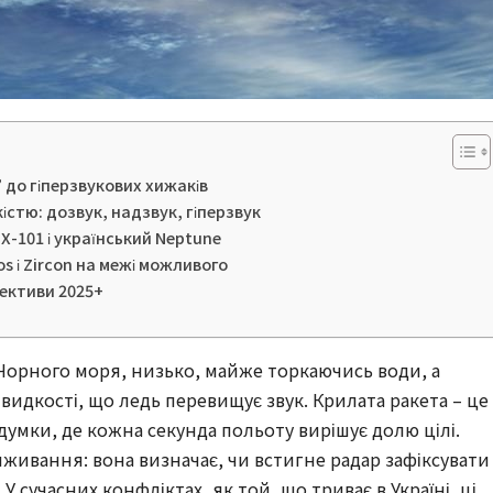
” до гіперзвукових хижаків
істю: дозвук, надзвук, гіперзвук
Х-101 і український Neptune
os і Zircon на межі можливого
пективи 2025+
Чорного моря, низько, майже торкаючись води, а
идкості, що ледь перевищує звук. Крилата ракета – це
 думки, де кожна секунда польоту вирішує долю цілі.
иживання: вона визначає, чи встигне радар зафіксувати
У сучасних конфліктах, як той, що триває в Україні, ці