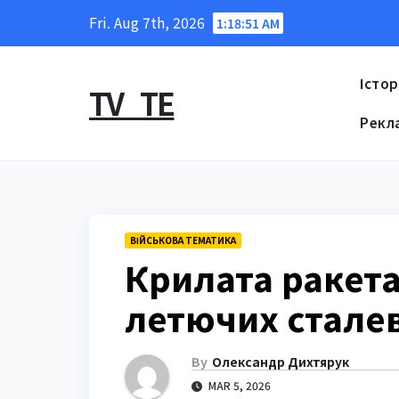
Skip
Fri. Aug 7th, 2026
1:18:52 AM
to
content
Істор
TV_TE
Рекл
ВІЙСЬКОВА ТЕМАТИКА
Крилата ракета
летючих сталев
By
Олександр Дихтярук
MAR 5, 2026