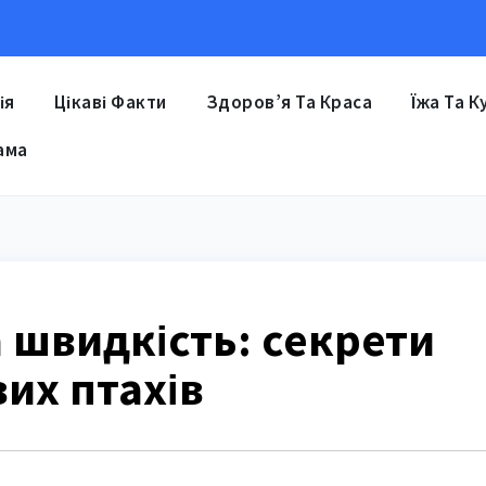
ія
Цікаві Факти
Здоров’я Та Краса
Їжа Та К
ама
 швидкість: секрети
их птахів