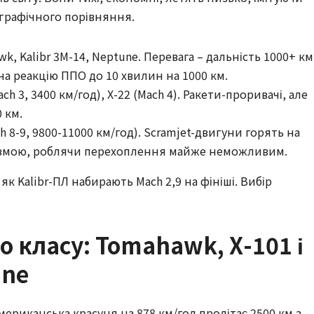
графічного порівняння.
, Kalibr 3M-14, Neptune. Перевага – дальність 1000+ км
 на реакцію ППО до 10 хвилин на 1000 км.
ch 3, 3400 км/год), Х-22 (Mach 4). Ракети-проривачі, але
 км.
h 8-9, 9800-11000 км/год). Scramjet-двигуни горять на
азмою, роблячи перехоплення майже неможливим.
як Kalibr-ПЛ набирають Mach 2,9 на фініші. Вибір
о класу: Tomahawk, Х-101 і
une
мериканська красуня на 878 км/год пролітає 2500 км з