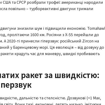
и США та СРСР розібрали трофеї: американці народили
 росла повільно – турбореактивні двигуни тримали
і двигуни знизили шум і підвищили економію. Tomahaw
м/год, пролітаючи 1600 км. Росіяни з Х-55 перейшли до
м. А 2020-ті принесли гіперзвук: російський Zircon на
ваний у Баренцевому морі. Ця еволюція – від дозвуку до
ні ракети крадуть час для маневру, швидкі пробивають
атих ракет за швидкістю:
іперзвук
идкістю, дальністю та стелсністю. Дозвукові (<1 Мах,
в світу. Вони тихі, економні, летять низько, імітуючи