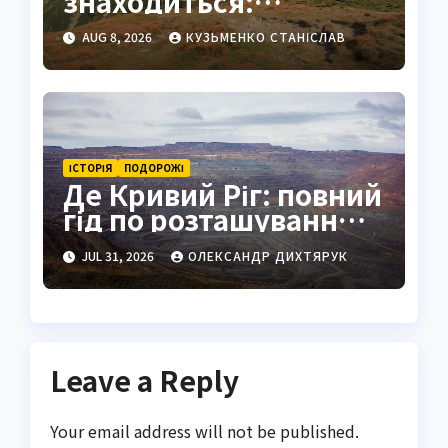
знаходиться:
найвища вершина
AUG 8, 2026
КУЗЬМЕНКО СТАНІСЛАВ
України в серці
Карпат
ІСТОРІЯ
ПОДОРОЖІ
Де Кривий Ріг: повний
гід по розташуванню,
історії та життю міста
JUL 31, 2026
ОЛЕКСАНДР ДИХТЯРУК
Leave a Reply
Your email address will not be published.