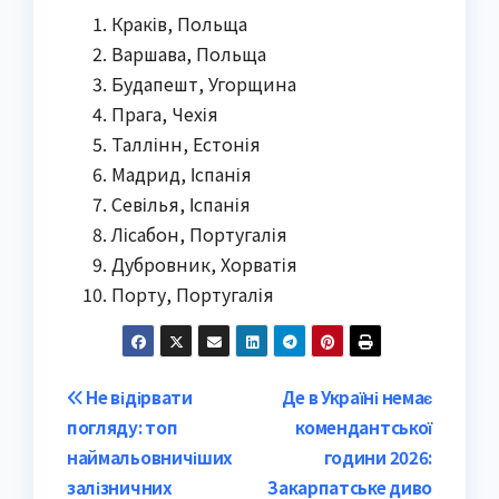
Краків, Польща
Варшава, Польща
Будапешт, Угорщина
Прага, Чехія
Таллінн, Естонія
Мадрид, Іспанія
Севілья, Іспанія
Лісабон, Португалія
Дубровник, Хорватія
Порту, Португалія
Post
Не відірвати
Де в Україні немає
погляду: топ
комендантської
navigation
наймальовничіших
години 2026:
залізничних
Закарпатське диво