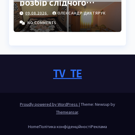
розбір слідчого
ізолятора в Україні
09.08.2026
ОЛЕКСАНДР ДИХТЯРУК
NO COMMENTS
TV_TE
Proudly powered by WordPress
|
Theme: Newsup by
Themeansar
.
Home
Політика конфіденційності
Реклама