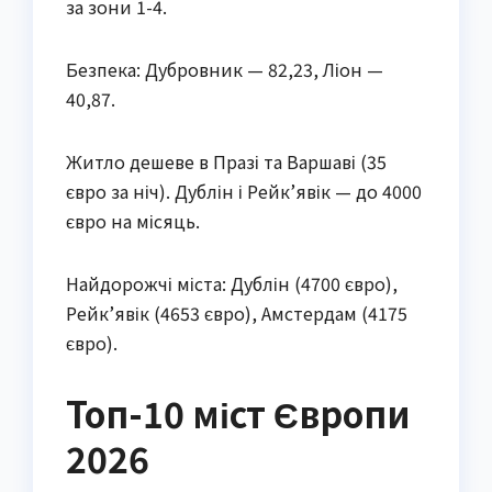
за зони 1-4.
Безпека: Дубровник — 82,23, Ліон —
40,87.
Житло дешеве в Празі та Варшаві (35
євро за ніч). Дублін і Рейк’явік — до 4000
євро на місяць.
Найдорожчі міста: Дублін (4700 євро),
Рейк’явік (4653 євро), Амстердам (4175
євро).
Топ-10 міст Європи
2026