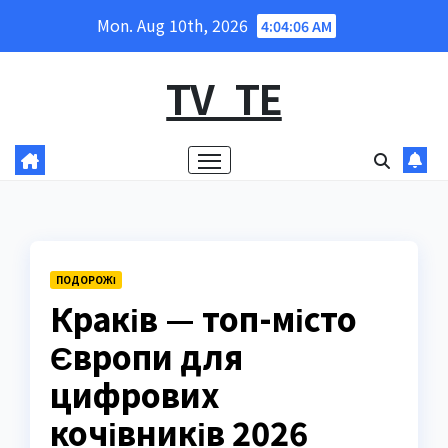
Skip
Mon. Aug 10th, 2026
4:04:08 AM
to
content
TV_TE
ПОДОРОЖІ
Краків — топ-місто
Європи для
цифрових
кочівників 2026