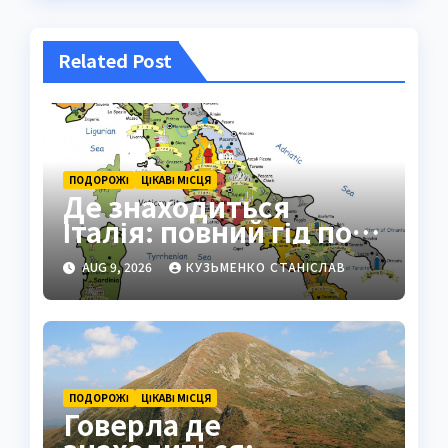
Related Post
ПОДОРОЖІ
ЦІКАВІ МІСЦЯ
Де знаходиться
Італія: повний гід по
географії країни
AUG 9, 2026
КУЗЬМЕНКО СТАНІСЛАВ
ПОДОРОЖІ
ЦІКАВІ МІСЦЯ
Говерла де