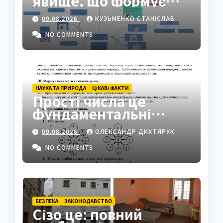
явище, що формує
ідентичність груп у
09.08.2026
КУЗЬМЕНКО СТАНІСЛАВ
суспільстві
NO COMMENTS
НАУКА ТА ПРИРОДА
ЦІКАВІ ФАКТИ
Прості числа це
фундаментальні
«атоми» математики
09.08.2026
ОЛЕКСАНДР ДИХТЯРУК
NO COMMENTS
БЕЗПЕКА
ЗАКОНОДАВСТВО
Сізо це: повний