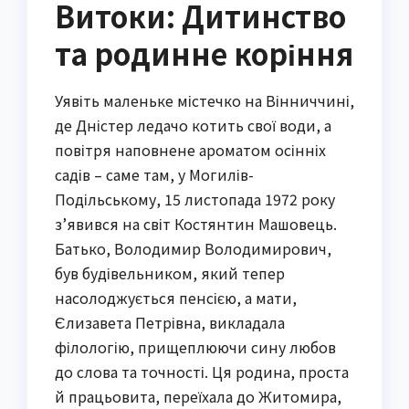
Витоки: Дитинство
та родинне коріння
Уявіть маленьке містечко на Вінниччині,
де Дністер ледачо котить свої води, а
повітря наповнене ароматом осінніх
садів – саме там, у Могилів-
Подільському, 15 листопада 1972 року
з’явився на світ Костянтин Машовець.
Батько, Володимир Володимирович,
був будівельником, який тепер
насолоджується пенсією, а мати,
Єлизавета Петрівна, викладала
філологію, прищеплюючи сину любов
до слова та точності. Ця родина, проста
й працьовита, переїхала до Житомира,