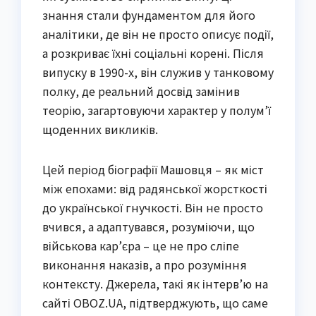
знання стали фундаментом для його
аналітики, де він не просто описує події,
а розкриває їхні соціальні корені. Після
випуску в 1990-х, він служив у танковому
полку, де реальний досвід замінив
теорію, загартовуючи характер у полум’ї
щоденних викликів.
Цей період біографії Машовця – як міст
між епохами: від радянської жорсткості
до української гнучкості. Він не просто
вчився, а адаптувався, розуміючи, що
військова кар’єра – це не про сліпе
виконання наказів, а про розуміння
контексту. Джерела, такі як інтерв’ю на
сайті OBOZ.UA, підтверджують, що саме