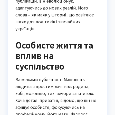
публікацій, він еволюціонує,
адаптуючись до нових реалій. Його
слова – як маяк у штормі, що освітлює
шлях для політиків і звичайних
українців.
Особисте життя та
вплив на
суспільство
За межами публічності Машовець –
людина з простим життям: родина,
хобі, можливо, тихі вечори за книгою.
Хоча деталі приватні, відомо, що він не
афішує особисте, фокусуючись на
професійному. Його мати, філолог,