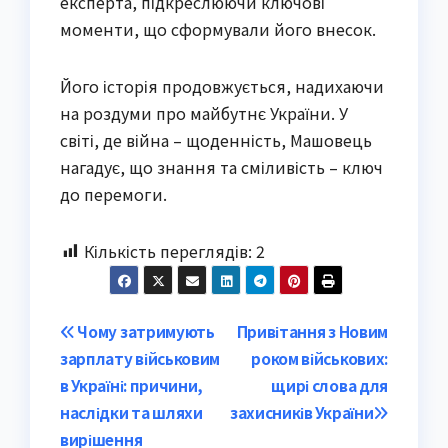
експерта, підкреслюючи ключові
моменти, що сформували його внесок.
Його історія продовжується, надихаючи
на роздуми про майбутнє України. У
світі, де війна – щоденність, Машовець
нагадує, що знання та сміливість – ключ
до перемоги.
Кількість переглядів:
2
Post
Чому затримують
Привітання з Новим
зарплату військовим
роком військових:
navigation
в Україні: причини,
щирі слова для
наслідки та шляхи
захисників України
вирішення