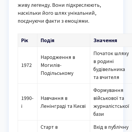
живу легенду. Вони підкреслюють,
наскільки його шлях унікальний,
поєднуючи факти з емоціями.
Рік
Подія
Значення
Початок шляху
Народження в
в родині
1972
Могилів-
будівельника
Подільському
та вчителя
Формування
1990-
Навчання в
військової та
і
Ленінграді та Києві
журналістської
бази
Старт в
Вхід в публічну