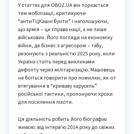
У статтях для OBOZ.UA він торкається
тем мобілізації, критикуючи
“антиТЦКашні бунти” і наголошуючи,
що армія – це справа нації, а не лише
військових. Його погляди на економіку
війни, де бізнес з агресором – табу,
резонують з реальністю 2025 року, коли
Україна стоїть перед викликами
дефолту через мілітаризацію. Машовець
не боїться говорити про помилки, як-от
втягування в “криваву карусель”
російської тактики, пропонуючи кроки
для посилення піхоти.
Ця діяльність робить його біографію
живою: від інтерв’ю 2014 року до свіжих