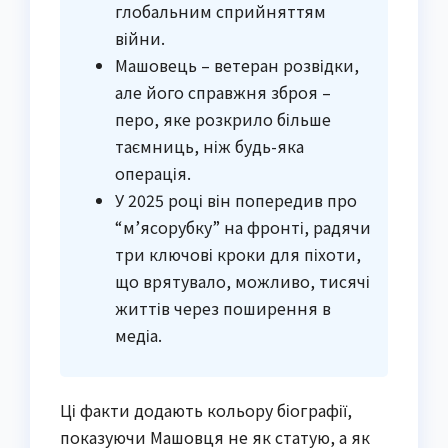
глобальним сприйняттям
війни.
Машовець – ветеран розвідки,
але його справжня зброя –
перо, яке розкрило більше
таємниць, ніж будь-яка
операція.
У 2025 році він попередив про
“м’ясорубку” на фронті, радячи
три ключові кроки для піхоти,
що врятувало, можливо, тисячі
життів через поширення в
медіа.
Ці факти додають кольору біографії,
показуючи Машовця не як статую, а як