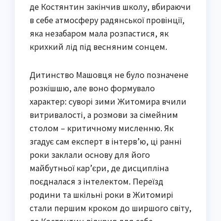
де Костянтин закінчив школу, вбираючи
в себе атмосферу радянської провінції,
яка незабаром мала розпастися, як
крихкий лід під весняним сонцем.
Дитинство Машовця не було позначене
розкішшю, але воно формувало
характер: суворі зими Житомира вчили
витривалості, а розмови за сімейним
столом – критичному мисленню. Як
згадує сам експерт в інтерв’ю, ці ранні
роки заклали основу для його
майбутньої кар’єри, де дисципліна
поєдналася з інтелектом. Переїзд
родини та шкільні роки в Житомирі
стали першим кроком до ширшого світу,
де Костянтин відкрив для себе