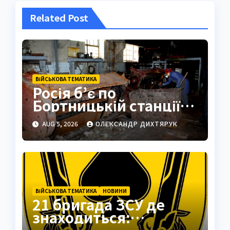
Related Post
ВІЙСЬКОВА ТЕМАТИКА
Росія б’є по
Бортницькій станції:
експерт попередив
AUG 5, 2026
ОЛЕКСАНДР ДИХТЯРУК
про катастрофу
ВІЙСЬКОВА ТЕМАТИКА
НОВИНИ
21 бригада ЗСУ де
знаходиться: