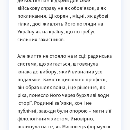
військову справу не як обов’язок, а як
покликання. Ці корені, міцні, як дубові
гілки, досі живлять його погляди на
Україну як на країну, що потребує
сильних захисників.
Але життя не стояло на місці: радянська
система, що хитається, штовхнула
юнака до вибору, який визначив усе
подальше. Замість цивільної професії,
він обрав шлях воїна, і це рішення, як
ріка, понесло його через бурхливі води
історії. Родинні зв’язки, хоч і не
публічні, завжди були опорою – мати з її
філологічним хистом, ймовірно,
вплинула на те, як Машовець формулює