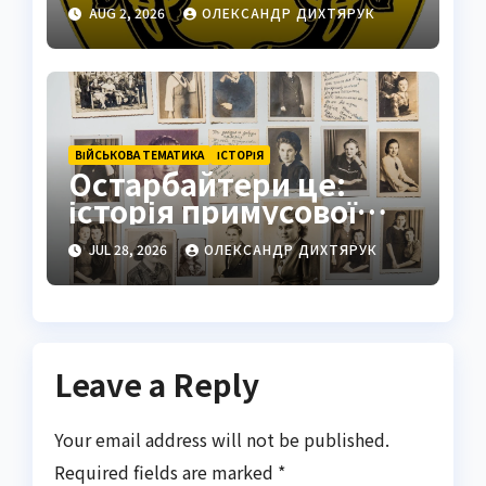
Подільськ як
AUG 2, 2026
ОЛЕКСАНДР ДИХТЯРУК
стратегічний центр
ВІЙСЬКОВА ТЕМАТИКА
ІСТОРІЯ
Остарбайтери це:
історія примусової
праці українців
JUL 28, 2026
ОЛЕКСАНДР ДИХТЯРУК
Leave a Reply
Your email address will not be published.
Required fields are marked
*