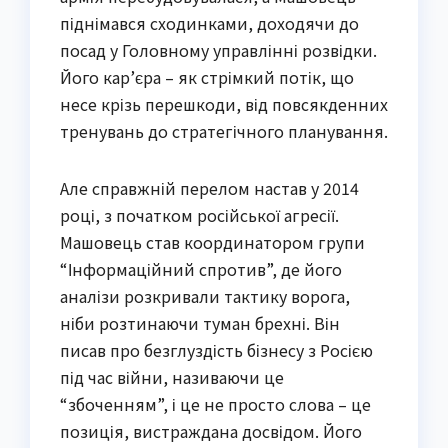
піднімався сходинками, доходячи до
посад у Головному управлінні розвідки.
Його кар’єра – як стрімкий потік, що
несе крізь перешкоди, від повсякденних
тренувань до стратегічного планування.
Але справжній перелом настав у 2014
році, з початком російської агресії.
Машовець став координатором групи
“Інформаційний спротив”, де його
аналізи розкривали тактику ворога,
ніби розтинаючи туман брехні. Він
писав про безглуздість бізнесу з Росією
під час війни, називаючи це
“збоченням”, і це не просто слова – це
позиція, вистраждана досвідом. Його