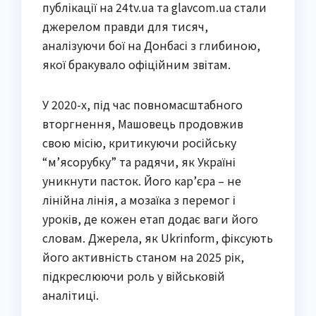
публікації на 24tv.ua та glavcom.ua стали
джерелом правди для тисяч,
аналізуючи бої на Донбасі з глибиною,
якої бракувало офіційним звітам.
У 2020-х, під час повномасштабного
вторгнення, Машовець продовжив
свою місію, критикуючи російську
“м’ясорубку” та радячи, як Україні
уникнути пасток. Його кар’єра – не
лінійна лінія, а мозаїка з перемог і
уроків, де кожен етап додає ваги його
словам. Джерела, як Ukrinform, фіксують
його активність станом на 2025 рік,
підкреслюючи роль у військовій
аналітиці.