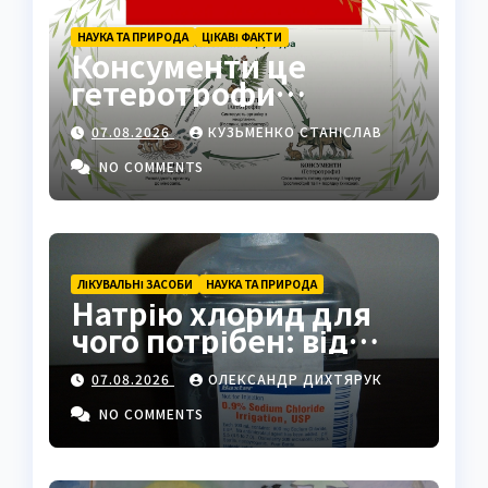
НАУКА ТА ПРИРОДА
ЦІКАВІ ФАКТИ
Консументи це
гетеротрофи
екосистеми
07.08.2026
КУЗЬМЕНКО СТАНІСЛАВ
NO COMMENTS
ЛІКУВАЛЬНІ ЗАСОБИ
НАУКА ТА ПРИРОДА
Натрію хлорид для
чого потрібен: від
фізрозчину до
07.08.2026
ОЛЕКСАНДР ДИХТЯРУК
промисловості
NO COMMENTS