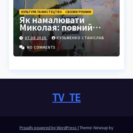
КУЛЬТУРА ТА МИСТЕЦТВО
СВОЇМИ РУКАМИ
Як намалювати
Миколая: повний
покроковий гайд з
07.08.2026
КУЗЬМЕНКО СТАНІСЛАВ
секретами майстрів
NO COMMENTS
TV_TE
Proudly powered by WordPress
|
Theme: Newsup by