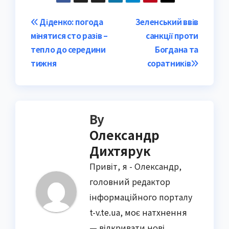
Post
Діденко: погода
Зеленський ввів
мінятися сто разів –
санкції проти
navigation
тепло до середини
Богдана та
тижня
соратників
By
Олександр
Дихтярук
Привіт, я - Олександр,
головний редактор
інформаційного порталу
t-v.te.ua, моє натхнення
— відкривати нові