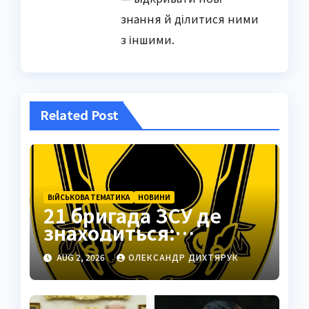
знання й ділитися ними
з іншими.
Related Post
ВІЙСЬКОВА ТЕМАТИКА
НОВИНИ
21 бригада ЗСУ де
знаходиться:
Подільськ як
AUG 2, 2026
ОЛЕКСАНДР ДИХТЯРУК
стратегічний центр