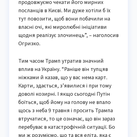
продовжуємо чекати його мирних
посланців в Києві. Ми дуже хотіли б їх
тут повозити, щоб вони побачили на
власні очі, які миролюбні ініціативи
щодня реалізує злочинець”, – наголосив
Огризко.
Тим часом Трамп утратив значний
вплив на Україну. “Раніше він тупцяв
ніжками й казав, що у вас нема карт.
Карти, здається, з’явилися і при тому
доволі козирні. І якщо сьогодні Путін
боїться, щоб йому на голову не впало
щось з неба 9 травня і просить Трампа
втручатися, то це означає, що він зараз
перебуває в катастрофічній ситуації. Бо
ми ж розуміємо, що та вся еліта, яка є