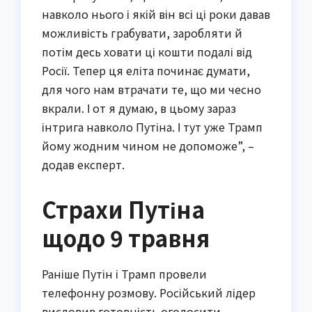
навколо нього і якій він всі ці роки давав
можливість грабувати, заробляти й
потім десь ховати ці кошти подалі від
Росії. Тепер ця еліта починає думати,
для чого нам втрачати те, що ми чесно
вкрали. І от я думаю, в цьому зараз
інтрига навколо Путіна. І тут уже Трамп
йому жодним чином не допоможе”, –
додав експерт.
Страхи Путіна
щодо 9 травня
Раніше Путін і Трамп провели
телефонну розмову. Російський лідер
висловив готовність оголосити