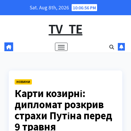
Skip
Sat. Aug 8th, 2026
10:06:57 PM
to
content
TV_TE
НОВИНИ
Карти козирні:
дипломат розкрив
страхи Путіна перед
9 травня