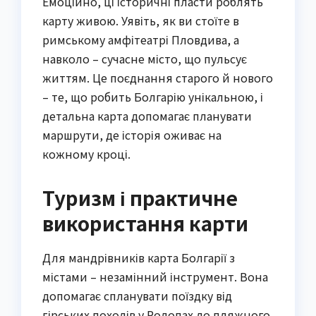
Емоційно, ці історичні пласти роблять
карту живою. Уявіть, як ви стоїте в
римському амфітеатрі Пловдива, а
навколо – сучасне місто, що пульсує
життям. Це поєднання старого й нового
– те, що робить Болгарію унікальною, і
детальна карта допомагає планувати
маршрути, де історія оживає на
кожному кроці.
Туризм і практичне
використання карти
Для мандрівників карта Болгарії з
містами – незамінний інструмент. Вона
допомагає спланувати поїздку від
гірських походів у Родопах до пляжного