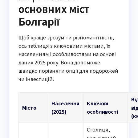
основних міст
Болгарії
Щоб краще зрозуміти різноманітність,
ось таблиця з ключовими містами, їх
населенням і особливостями на основі
даних 2025 року. Вона допоможе
швидко порівняти опції для подорожей
чи інвестицій.
Ві
Населення
Ключові
Місто
ві
(2025)
особливості
(к
Столиця,
культурний