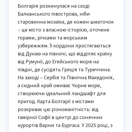
Болгарія розкинулася на сході
Балканського півострова, ніби
старовинна мозаїка, де кожен шматочок
– це місто з власною історією, оточене
горами, річками та морським
узбережжям. Її кордони простягаються
від Дунаю на півночі, що відділяє країну
від Румунії, до Егейського моря на
півдні, де сусідять Греція та Туреччина.
На заході – Сербія та Північна Македонія,
а східний край омиває Чорне море,
створюючи ідеальний ландшафт для
пригод. Карта Болгарії з містами
розкриває цю різноманітність: від
гамірної Софії в центрі до сонячних
курортів Варни та Бургаса. У 2025 році, з