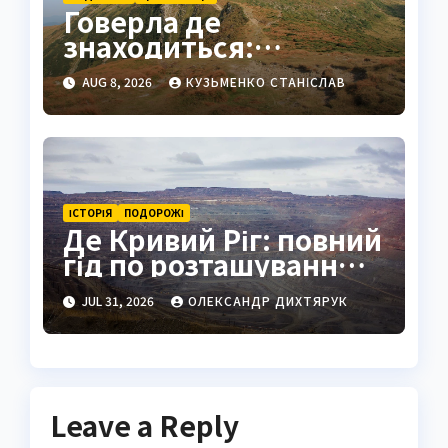
Говерла де
знаходиться:
найвища вершина
AUG 8, 2026
КУЗЬМЕНКО СТАНІСЛАВ
України в серці
Карпат
ІСТОРІЯ
ПОДОРОЖІ
Де Кривий Ріг: повний
гід по розташуванню,
історії та життю міста
JUL 31, 2026
ОЛЕКСАНДР ДИХТЯРУК
Leave a Reply