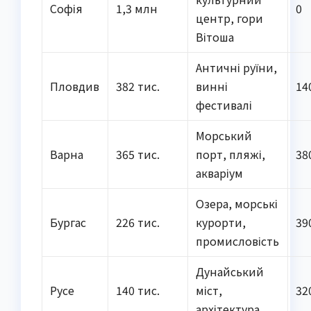
Софія
1,3 млн
0
центр, гори
Вітоша
Античні руїни,
Пловдив
382 тис.
винні
14
фестивалі
Морський
Варна
365 тис.
порт, пляжі,
38
акваріум
Озера, морські
Бургас
226 тис.
курорти,
39
промисловість
Дунайський
Русе
140 тис.
міст,
32
архітектура