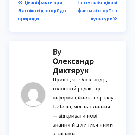
Post
Цікаві факти про
Португалія: цікаві
Латвію: від історії до
факти з історії та
navigation
природи
культури
By
Олександр
Дихтярук
Привіт, я - Олександр,
головний редактор
інформаційного порталу
t-v.te.ua, моє натхнення
— відкривати нові
знання й ділитися ними
з іншими.