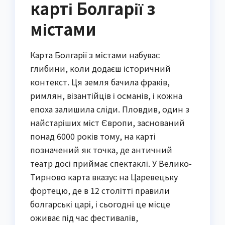
карті Болгарії з
містами
Карта Болгарії з містами набуває
глибини, коли додаєш історичний
контекст. Ця земля бачила фраків,
римлян, візантійців і османів, і кожна
епоха залишила сліди. Пловдив, один з
найстаріших міст Європи, заснований
понад 6000 років тому, на карті
позначений як точка, де античний
театр досі приймає спектаклі. У Велико-
Тирново карта вказує на Царевецьку
фортецю, де в 12 столітті правили
болгарські царі, і сьогодні це місце
оживає під час фестивалів,