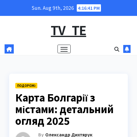
Skip
Sun. Aug 9th, 2026
4:16:42 PM
to
content
TV_TE
ПОДОРОЖІ
Карта Болгарії з
містами: детальний
огляд 2025
By
Олександр Дихтярук