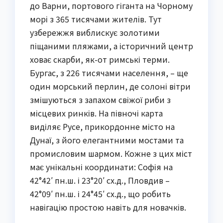
до Варни, портового гіганта на Чорному
морі з 365 тисячами жителів. Тут
узбережжя виблискує золотими
піщаними пляжами, а історичний центр
ховає скарби, як-от римські терми.
Бургас, з 226 тисячами населення, – ще
один морський перлин, де солоні вітри
змішуються з запахом свіжої риби з
місцевих ринків. На півночі карта
виділяє Русе, прикордонне місто на
Дунаї, з його елегантними мостами та
промисловим шармом. Кожне з цих міст
має унікальні координати: Софія на
42°42′ пн.ш. і 23°20′ сх.д., Пловдив –
42°09′ пн.ш. і 24°45′ сх.д., що робить
навігацію простою навіть для новачків.