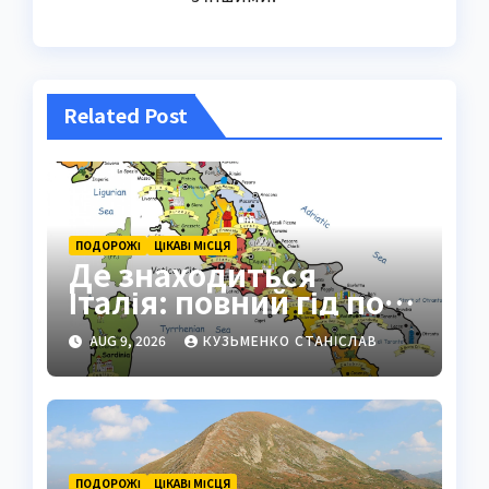
Related Post
ПОДОРОЖІ
ЦІКАВІ МІСЦЯ
Де знаходиться
Італія: повний гід по
географії країни
AUG 9, 2026
КУЗЬМЕНКО СТАНІСЛАВ
ПОДОРОЖІ
ЦІКАВІ МІСЦЯ