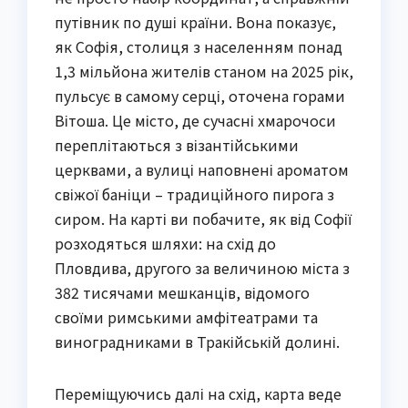
путівник по душі країни. Вона показує,
як Софія, столиця з населенням понад
1,3 мільйона жителів станом на 2025 рік,
пульсує в самому серці, оточена горами
Вітоша. Це місто, де сучасні хмарочоси
переплітаються з візантійськими
церквами, а вулиці наповнені ароматом
свіжої баніци – традиційного пирога з
сиром. На карті ви побачите, як від Софії
розходяться шляхи: на схід до
Пловдива, другого за величиною міста з
382 тисячами мешканців, відомого
своїми римськими амфітеатрами та
виноградниками в Тракійській долині.
Переміщуючись далі на схід, карта веде