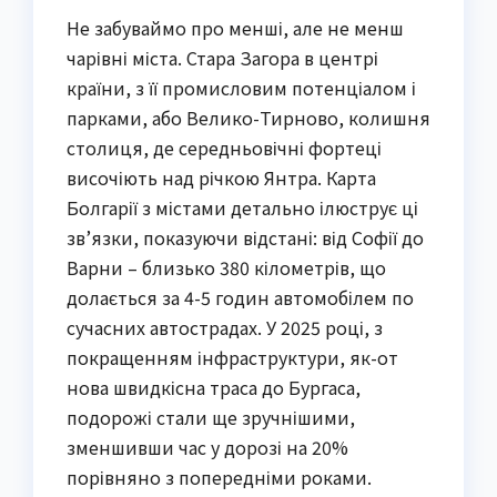
Не забуваймо про менші, але не менш
чарівні міста. Стара Загора в центрі
країни, з її промисловим потенціалом і
парками, або Велико-Тирново, колишня
столиця, де середньовічні фортеці
височіють над річкою Янтра. Карта
Болгарії з містами детально ілюструє ці
зв’язки, показуючи відстані: від Софії до
Варни – близько 380 кілометрів, що
долається за 4-5 годин автомобілем по
сучасних автострадах. У 2025 році, з
покращенням інфраструктури, як-от
нова швидкісна траса до Бургаса,
подорожі стали ще зручнішими,
зменшивши час у дорозі на 20%
порівняно з попередніми роками.