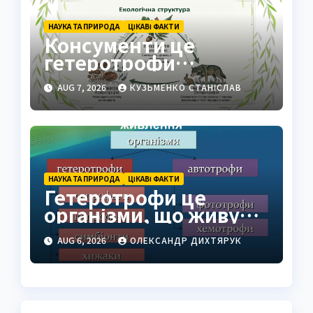
НАУКА ТА ПРИРОДА
ЦІКАВІ ФАКТИ
Консументи це
гетеротрофи
екосистеми
AUG 7, 2026
КУЗЬМЕНКО СТАНІСЛАВ
НАУКА ТА ПРИРОДА
ЦІКАВІ ФАКТИ
Гетеротрофи це
організми, що живуть
за рахунок готової
AUG 6, 2026
ОЛЕКСАНДР ДИХТЯРУК
органіки