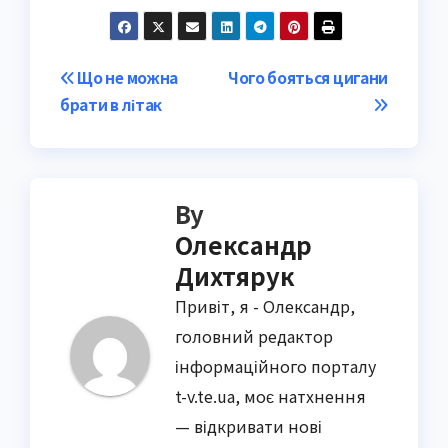
Post
Що не можна
Чого бояться цигани
брати в літак
navigation
By
Олександр
Дихтярук
Привіт, я - Олександр,
головний редактор
інформаційного порталу
t-v.te.ua, моє натхнення
— відкривати нові