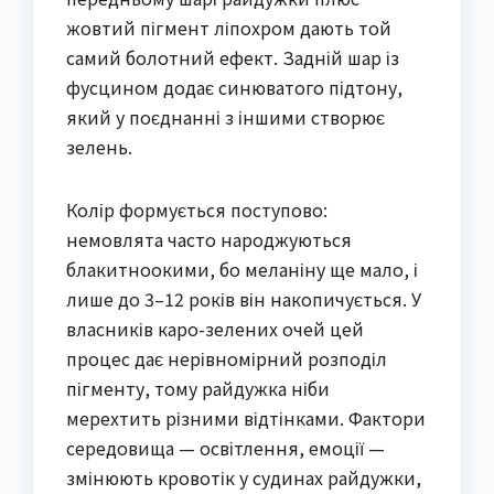
жовтий пігмент ліпохром дають той
самий болотний ефект. Задній шар із
фусцином додає синюватого підтону,
який у поєднанні з іншими створює
зелень.
Колір формується поступово:
немовлята часто народжуються
блакитноокими, бо меланіну ще мало, і
лише до 3–12 років він накопичується. У
власників каро-зелених очей цей
процес дає нерівномірний розподіл
пігменту, тому райдужка ніби
мерехтить різними відтінками. Фактори
середовища — освітлення, емоції —
змінюють кровотік у судинах райдужки,