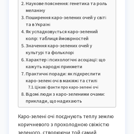
Наукове пояснення: генетика та роль
меланіну
Поширення каро-зелених очей у світі
та в Україні
Як успадковується каро-зелений
колір: таблиця ймовірностей
Значення каро-зелених очей у
культурі та фольклорі
Характер і психологічні асоціації: що
кажуть народні прикмети
Практичні поради: як підкреслити
каро-зелені очі в макіяжі та стилі
Цікаві факти про каро-зелені очі
Відомі люди з каро-зеленими очами:
приклади, що надихають
Каро-зелені очі поєднують теплу землю
коричневого з прохолодною свіжістю
зеленого, створюючи той самий