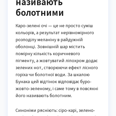
називають
болотними
Каро-зелені очі — це не просто суміш
кольорів, а результат нерівномірного
розподілу меланіну в райдужній
оболонці. Зовнішній шар містить
помірну кількість коричневого
пігменту, а жовтуватий ліпохром додає
зелених нот, створюючи ефект лісного
горіха чи болотної води. За шкалою
Бунака цей відтінок відповідає буро-
жовто-зеленому, і саме тому в повсякні
його називають болотним.
Синоніми рясніють: сіро-карі, зелено-