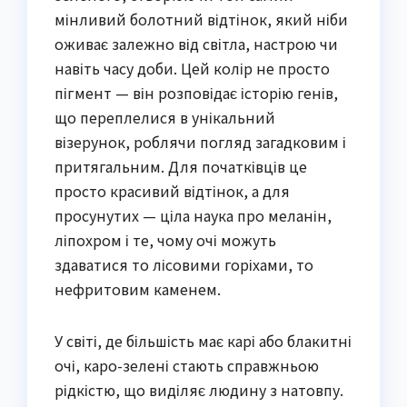
мінливий болотний відтінок, який ніби
оживає залежно від світла, настрою чи
навіть часу доби. Цей колір не просто
пігмент — він розповідає історію генів,
що переплелися в унікальний
візерунок, роблячи погляд загадковим і
притягальним. Для початківців це
просто красивий відтінок, а для
просунутих — ціла наука про меланін,
ліпохром і те, чому очі можуть
здаватися то лісовими горіхами, то
нефритовим каменем.
У світі, де більшість має карі або блакитні
очі, каро-зелені стають справжньою
рідкістю, що виділяє людину з натовпу.