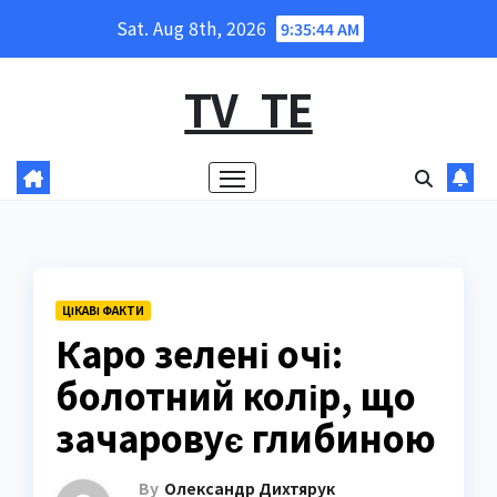
Skip
Sat. Aug 8th, 2026
9:35:45 AM
to
content
TV_TE
ЦІКАВІ ФАКТИ
Каро зелені очі:
болотний колір, що
зачаровує глибиною
By
Олександр Дихтярук