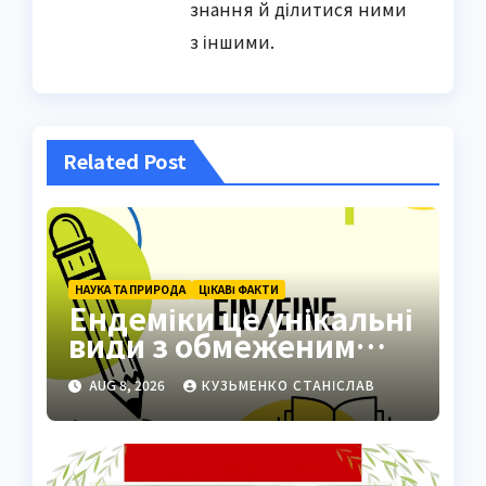
знання й ділитися ними
з іншими.
Related Post
НАУКА ТА ПРИРОДА
ЦІКАВІ ФАКТИ
Ендеміки це унікальні
види з обмеженим
ареалом
AUG 8, 2026
КУЗЬМЕНКО СТАНІСЛАВ