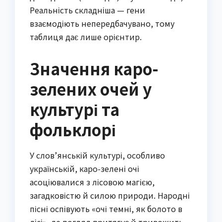
Реальність складніша — гени
взаємодіють непередбачувано, тому
таблиця дає лише орієнтир.
Значення каро-
зелених очей у
культурі та
фольклорі
У слов’янській культурі, особливо
українській, каро-зелені очі
асоціювалися з лісовою магією,
загадковістю й силою природи. Народні
пісні оспівують «очі темні, як болото в