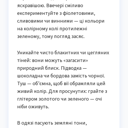
яскравішою. Ввечері сміливо
експериментуйте з фіолетовими,
сливовими чи винними — ці кольори
на колірному колі протилежні
зеленому, тому погляд засяє.
Уникайте чисто блакитних чи цегляних
тіней: вони можуть «загасити»
природний блиск. Підводка —
шоколадна чи бордова замість чорної.
Туш — об’ємна, щоб вії обрамляли цей
живий колір. Для просунутих: грайте з
глітером золотого чи зеленого — очі
ніби оживуть.
В одязі пасують земляні тони,