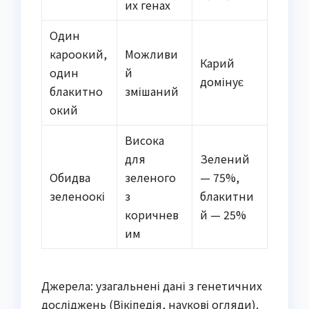
их генах
Один
кароокий,
Можливи
Карий
один
й
домінує
блакитно
змішаний
окий
Висока
для
Зелений
Обидва
зеленого
— 75%,
зеленоокі
з
блакитни
коричнев
й — 25%
им
Джерела: узагальнені дані з генетичних
досліджень (Вікіпедія, наукові огляди).