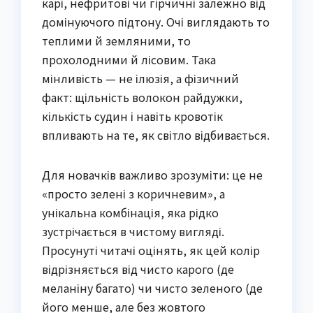
карі, нефритові чи гірчичні залежно від
домінуючого підтону. Очі виглядають то
теплими й земляними, то
прохолодними й лісовим. Така
мінливість — не ілюзія, а фізичний
факт: щільність волокон райдужки,
кількість судин і навіть кровотік
впливають на те, як світло відбивається.
Для новачків важливо зрозуміти: це не
«просто зелені з коричневим», а
унікальна комбінація, яка рідко
зустрічається в чистому вигляді.
Просунуті читачі оцінять, як цей колір
відрізняється від чисто карого (де
меланіну багато) чи чисто зеленого (де
його менше, але без жовтого