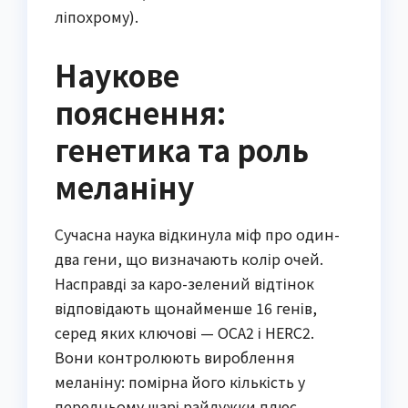
ліпохрому).
Наукове
пояснення:
генетика та роль
меланіну
Сучасна наука відкинула міф про один-
два гени, що визначають колір очей.
Насправді за каро-зелений відтінок
відповідають щонайменше 16 генів,
серед яких ключові — OCA2 і HERC2.
Вони контролюють вироблення
меланіну: помірна його кількість у
передньому шарі райдужки плюс