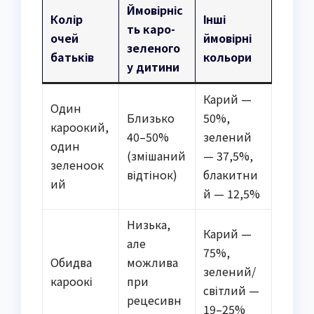
Ймовірніс
Колір
Інші
ть каро-
очей
ймовірні
зеленого
батьків
кольори
у дитини
Карий —
Один
Близько
50%,
кароокий,
40–50%
зелений
один
(змішаний
— 37,5%,
зеленоок
відтінок)
блакитни
ий
й — 12,5%
Низька,
Карий —
але
75%,
Обидва
можлива
зелений/
кароокі
при
світлий —
рецесивн
19–25%