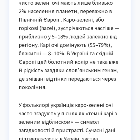
чисто зелені очі мають лише близько
2% населення планети, переважно в
Північній Європі. Каро-зелені, або
горіхові (hazel), зустрічаються частіше —
приблизно у 5–18% людей залежно від
регіону. Карі очі домінують (55–79%),
блакитні — 8–10%. В Україні та східній
Європі цей болотний колір не така вже
й рідкість завдяки слов’янським генам,
де змішані відтінки передаються через
покоління.
У фольклорі українців каро-зелені очі
часто згадують у піснях як «темні карі з
зеленим відблиском» — символ
загадковості й пристрасті. Сучасні дані
підтверджують: в Україні частка