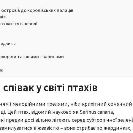
 островів до королівських палаців
віті
о життя в неволі
к
водчиків
з людьми та іншими тваринами
нє
співак у світі птахів
нням і мелодійними трелями, ніби крихітний сонячний
і. Цей птах, відомий науково як Serinus canaria,
кі предки досі вільно літають серед субтропічної зелені
замилуватися її жвавістю – вона стрибає по жердинках,