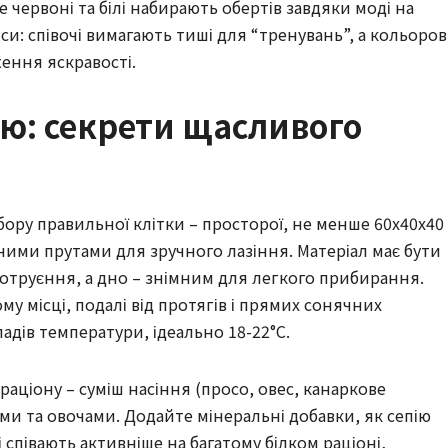
е червоні та білі набирають обертів завдяки моді на
си: співочі вимагають тиші для “тренувань”, а кольоров
ення яскравості.
ю: секрети щасливого
ору правильної клітки – просторої, не менше 60x40x40
ними прутами для зручного лазіння. Матеріал має бути
отруєння, а дно – знімним для легкого прибирання.
му місці, подалі від протягів і прямих сонячних
адів температури, ідеально 18-22°C.
раціону – суміш насіння (просо, овес, канаркове
ми та овочами. Додайте мінеральні добавки, як сепію
і співають активніше на багатому білком раціоні,