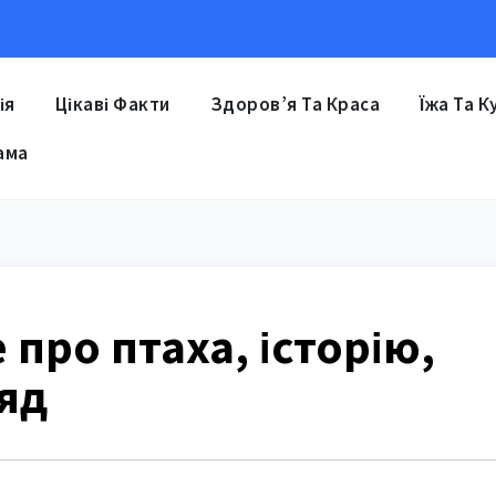
ія
Цікаві Факти
Здоров’я Та Краса
Їжа Та К
ама
 про птаха, історію,
яд