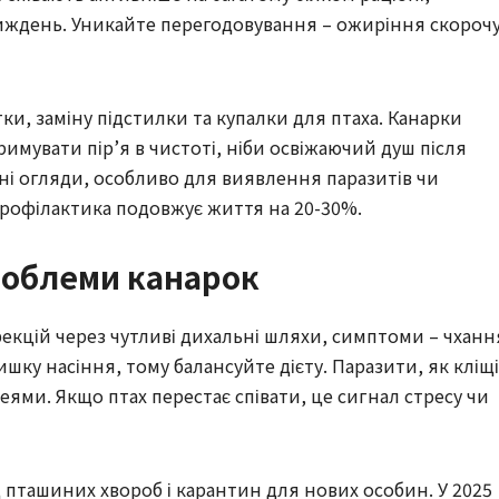
тиждень. Уникайте перегодовування – ожиріння скороч
ки, заміну підстилки та купалки для птаха. Канарки
имувати пір’я в чистоті, ніби освіжаючий душ після
ні огляди, особливо для виявлення паразитів чи
профілактика подовжує життя на 20-30%.
проблеми канарок
фекцій через чутливі дихальні шляхи, симптоми – чханн
шку насіння, тому балансуйте дієту. Паразити, як кліщі
ями. Якщо птах перестає співати, це сигнал стресу чи
 пташиних хвороб і карантин для нових особин. У 2025