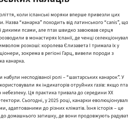
століття, коли іспанські моряки вперше привезли цих
и. Назва “канарка” походить від латинського “canis”, щ
мі дикими псами, але птах швидко завоював серця
 розводили в монастирях Іспанії, де ченці селекціонува
и символом розкоші: королева Єлизавета I тримала їх у
лекціонери, зокрема в регіоні Гарц, вивели породи з
ка канарка.
и набули несподіваної ролі – “шахтарських канарок”. У
икористовували як індикаторів отруйних газів: якщо пта
о небезпеку. Ця практика тривала до середини XX
етектори. Сьогодні, у 2025 році, канарки еволюціонувал
, адаптованими до різних кліматів. Їхня історія – це
ди до домашнього затишку, де вони продовжують радува