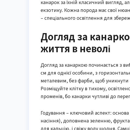
канарок за їхній класичний вигляд, ал
екзотику. Кожна порода має свої нюан
– спеціального освітлення для збереж
Догляд за канарко
життя в неволі
Догляд за канаркою починається з виб
см для однієї особини, з горизонталь
металевим, без фарби, щоб уникнути 
Розміщуйте клітку в тихому, освітлено
променів, бо канарки чутливі до переп
Годування – ключовий аспект: основа 
насіння), доповнена зеленню, фрукта
для кальцію, і свіжу воду щодня. Самц