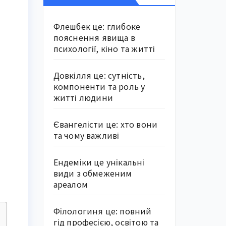
Флешбек це: глибоке
пояснення явища в
психології, кіно та житті
Довкілля це: сутність,
компоненти та роль у
житті людини
Євангелісти це: хто вони
та чому важливі
Ендеміки це унікальні
види з обмеженим
ареалом
Філологиня це: повний
гід професією, освітою та