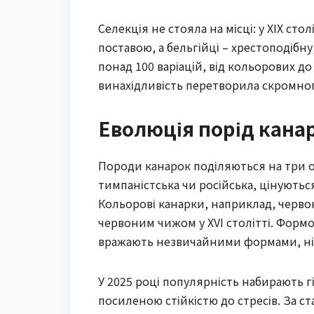
Селекція не стояла на місці: у XIX ст
поставою, а бельгійці – хрестоподібн
понад 100 варіацій, від кольорових до
винахідливість перетворила скромного
Еволюція порід канар
Породи канарок поділяються на три осн
тимпаністська чи російська, цінуютьс
Кольорові канарки, наприклад, червон
червоним чижом у XVI столітті. Формов
вражають незвичайними формами, ніби
У 2025 році популярність набирають г
посиленою стійкістю до стресів. За 