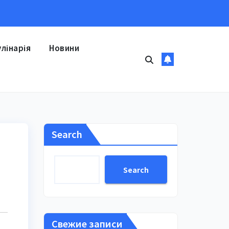
улінарія
Новини
Search
Search
Свежие записи