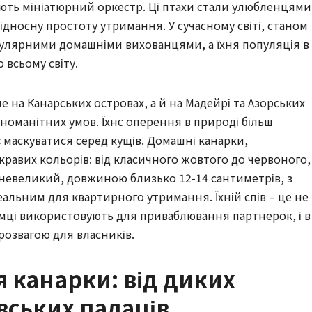
дують мініатюрний оркестр. Ці птахи стали улюбленцями
 відносну простоту утримання. У сучасному світі, станом
пулярними домашніми вихованцями, а їхня популяція в
 всьому світу.
 на Канарських островах, а й на Мадейрі та Азорських
зноманітних умов. Їхнє оперення в природі більш
 маскуватися серед кущів. Домашні канарки,
кравих кольорів: від класичного жовтого до червоного,
х невеликий, довжиною близько 12-14 сантиметрів, з
деальним для квартирного утримання. Їхній спів – це не
самці використовують для приваблювання партнерок, і в
розвагою для власників.
я канарки: від диких
івських палаців