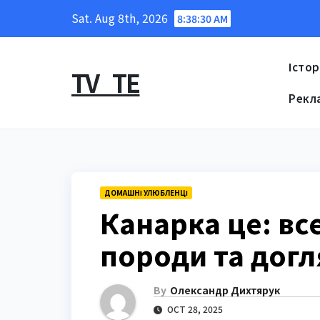
Skip
Sat. Aug 8th, 2026
8:38:31 AM
to
content
Істор
TV_TE
Рекл
ДОМАШНІ УЛЮБЛЕНЦІ
Канарка це: все
породи та догл
By
Олександр Дихтярук
OCT 28, 2025