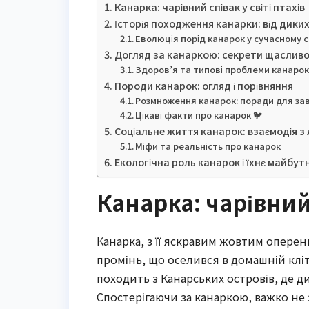
Канарка: чарівний співак у світі птахів
Історія походження канарки: від диких
Еволюція порід канарок у сучасному с
Догляд за канаркою: секрети щасливог
Здоров’я та типові проблеми канаро
Породи канарок: огляд і порівняння
Розмноження канарок: поради для за
Цікаві факти про канарок 🐦
Соціальне життя канарок: взаємодія 
Міфи та реальність про канарок
Екологічна роль канарок і їхнє майбут
Канарка: чарівний 
Канарка, з її яскравим жовтим опере
промінь, що оселився в домашній клітц
походить з Канарських островів, де ди
Спостерігаючи за канаркою, важко не 