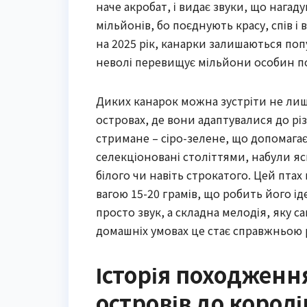
наче акробат, і видає звуки, що нага
мільйонів, бо поєднують красу, спів і
на 2025 рік, канарки залишаються по
неволі перевищує мільйони особин по
Диких канарок можна зустріти не лише
островах, де вони адаптувалися до рі
стримане – сіро-зелене, що допомагає
селекціоновані століттями, набули яс
білого чи навіть строкатого. Цей пта
вагою 15-20 грамів, що робить його і
просто звук, а складна мелодія, яку 
домашніх умовах це стає справжньою 
Історія походженн
островів до корол