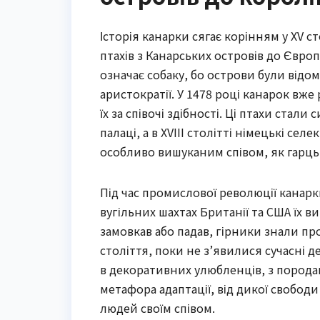
Історія канарки сягає корінням у XV 
птахів з Канарських островів до Європ
означає собаку, бо острови були відо
аристократії. У 1478 році канарок вже
їх за співочі здібності. Ці птахи стал
палаці, а в XVIII столітті німецькі се
особливо вишуканим співом, як гарць
Під час промислової революції канарк
вугільних шахтах Британії та США їх в
замовкав або падав, гірники знали пр
століття, поки не з’явилися сучасні д
в декоративних улюбленців, з породами
метафора адаптації, від дикої свобо
людей своїм співом.