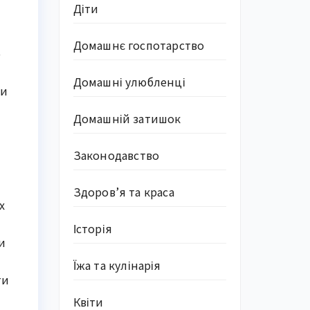
Діти
Домашнє госпотарство
о
Домашні улюбленці
ли
Домашній затишок
Законодавство
Здоров’я та краса
х
Історія
и
Їжа та кулінарія
ти
Квіти