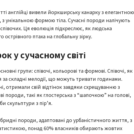
олітті англійці вивели йоркширську канарку з елегантною
у, з унікальною формою тіла. Сучасні породи налічують
 співочих. Ця еволюція підкреслює, як людська
 острівного птаха на глобальну зірку.
ок у сучасному світі
овні групи: співочі, кольорові та формові. Співочі, як
я за складні мелодії, що можуть тривати годинами.
і, отримали свій відтінок завдяки схрещуванню з
і породи, такі як глостерська з “шапочкою” на голові,
 скульптури з пір’я.
ібридні породи, адаптовані до урбаністичного життя, з
статистикою, понад 60% власників обирають жовтих