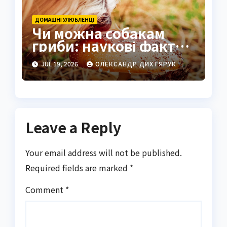
ДОМАШНІ УЛЮБЛЕНЦІ
Чи можна собакам
гриби: наукові факти
та практичні поради
JUL 19, 2026
ОЛЕКСАНДР ДИХТЯРУК
Leave a Reply
Your email address will not be published.
Required fields are marked
*
Comment
*