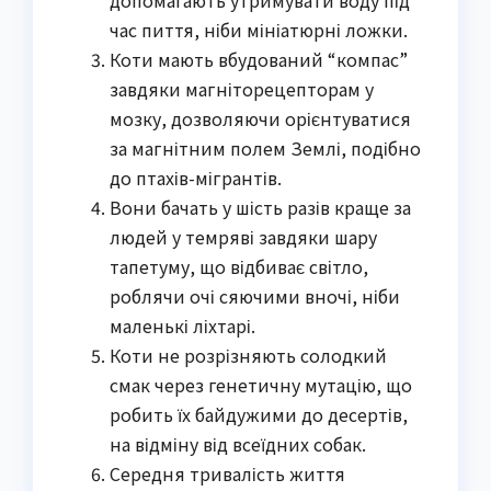
допомагають утримувати воду під
час пиття, ніби мініатюрні ложки.
Коти мають вбудований “компас”
завдяки магніторецепторам у
мозку, дозволяючи орієнтуватися
за магнітним полем Землі, подібно
до птахів-мігрантів.
Вони бачать у шість разів краще за
людей у темряві завдяки шару
тапетуму, що відбиває світло,
роблячи очі сяючими вночі, ніби
маленькі ліхтарі.
Коти не розрізняють солодкий
смак через генетичну мутацію, що
робить їх байдужими до десертів,
на відміну від всеїдних собак.
Середня тривалість життя