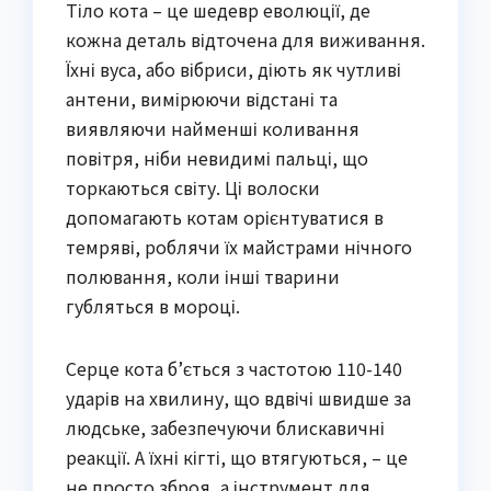
Тіло кота – це шедевр еволюції, де
кожна деталь відточена для виживання.
Їхні вуса, або вібриси, діють як чутливі
антени, вимірюючи відстані та
виявляючи найменші коливання
повітря, ніби невидимі пальці, що
торкаються світу. Ці волоски
допомагають котам орієнтуватися в
темряві, роблячи їх майстрами нічного
полювання, коли інші тварини
губляться в мороці.
Серце кота б’ється з частотою 110-140
ударів на хвилину, що вдвічі швидше за
людське, забезпечуючи блискавичні
реакції. А їхні кігті, що втягуються, – це
не просто зброя, а інструмент для