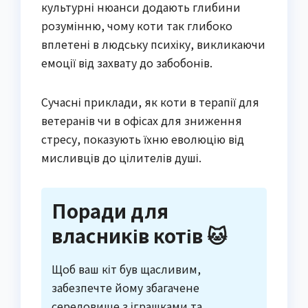
культурні нюанси додають глибини
розумінню, чому коти так глибоко
вплетені в людську психіку, викликаючи
емоції від захвату до забобонів.
Сучасні приклади, як коти в терапії для
ветеранів чи в офісах для зниження
стресу, показують їхню еволюцію від
мисливців до цілителів душі.
Поради для
власників котів 🐱
Щоб ваш кіт був щасливим,
забезпечте йому збагачене
середовище з іграшками та