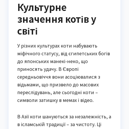
Культурне
значення котів у
світі
У різних культурах коти набувають
міфічного статусу, від єгипетських богів
до японських манекі-неко, що
приносять удачу. В Європі
середньовіччя вони асоціювалися з
відьмами, що призвело до масових
переслідувань, але сьогодні коти –
символи затишку в мемах і відео.
В Азії коти шануються за незалежність, а
в ісламській традиції – за чистоту. Ці