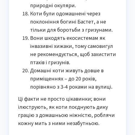
природні окуляри.
Коти були одомашнені через
поклоніння богині Бастет, а не
тільки для боротьби з гризунами.
Вони шкодять екосистемам як
інвазивні хижаки, тому самовигул
не рекомендується, щоб захистити
птахів і гризунів.
Домашні коти живуть довше в
приміщеннях – до 20 років,
порівняно з 3-4 роками на вулиці.
Ці факти не просто цікавинки; вони
ілюструють, як коти поєднують дику
грацію з домашньою ніжністю, роблячи
кожну мить з ними незабутньою.