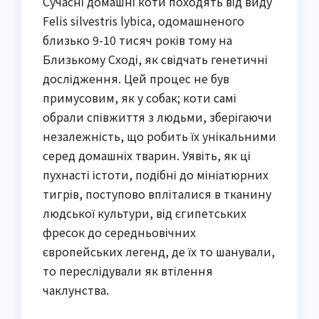
Сучасні домашні коти походять від виду
Felis silvestris lybica, одомашненого
близько 9-10 тисяч років тому на
Близькому Сході, як свідчать генетичні
дослідження. Цей процес не був
примусовим, як у собак; коти самі
обрали співжиття з людьми, зберігаючи
незалежність, що робить їх унікальними
серед домашніх тварин. Уявіть, як ці
пухнасті істоти, подібні до мініатюрних
тигрів, поступово впліталися в тканину
людської культури, від єгипетських
фресок до середньовічних
європейських легенд, де їх то шанували,
то переслідували як втілення
чаклунства.