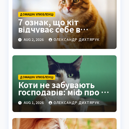
ДОМАШНІ УЛЮБЛЕНЦІ
7 ознак, що кіт
відчуває себе в
безпеці поруч з вами
AUG 2, 2026
ОЛЕКСАНДР ДИХТЯРУК
ДОМАШНІ УЛЮБЛЕНЦІ
Коти не забувають
господарів: міф про 16
годин розвінчано
AUG 1, 2026
ОЛЕКСАНДР ДИХТЯРУК