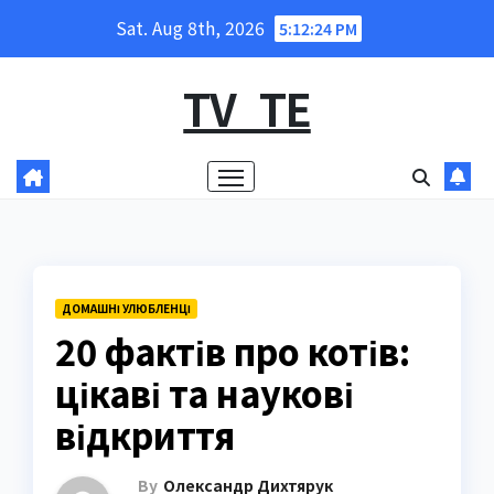
Skip
Sat. Aug 8th, 2026
5:12:25 PM
to
content
TV_TE
ДОМАШНІ УЛЮБЛЕНЦІ
20 фактів про котів:
цікаві та наукові
відкриття
By
Олександр Дихтярук