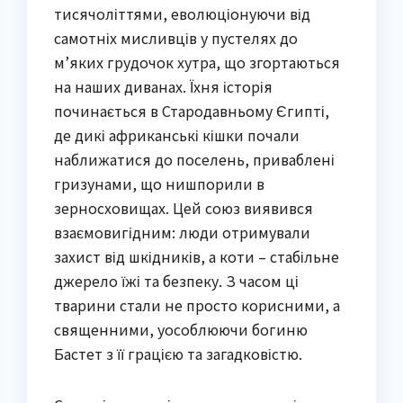
тисячоліттями, еволюціонуючи від
самотніх мисливців у пустелях до
м’яких грудочок хутра, що згортаються
на наших диванах. Їхня історія
починається в Стародавньому Єгипті,
де дикі африканські кішки почали
наближатися до поселень, приваблені
гризунами, що нишпорили в
зерносховищах. Цей союз виявився
взаємовигідним: люди отримували
захист від шкідників, а коти – стабільне
джерело їжі та безпеку. З часом ці
тварини стали не просто корисними, а
священними, уособлюючи богиню
Бастет з її грацією та загадковістю.