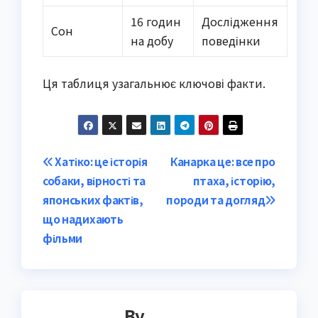
16 годин
Дослідження
Сон
на добу
поведінки
Ця таблиця узагальнює ключові факти.
Post
Хатіко: це історія
Канарка це: все про
собаки, вірності та
птаха, історію,
navigation
японських фактів,
породи та догляд
що надихають
фільми
By