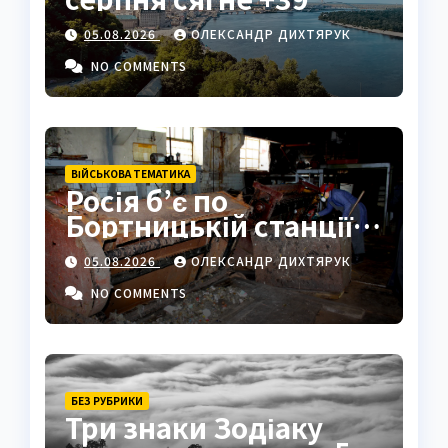
05.08.2026
ОЛЕКСАНДР ДИХТЯРУК
NO COMMENTS
ВІЙСЬКОВА ТЕМАТИКА
Росія б’є по
Бортницькій станції:
експерт попередив
05.08.2026
ОЛЕКСАНДР ДИХТЯРУК
про катастрофу
NO COMMENTS
БЕЗ РУБРИКИ
Три знаки Зодіаку