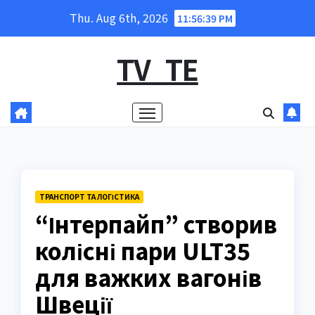
Skip
Thu. Aug 6th, 2026
11:56:40 PM
to
content
TV_TE
ТРАНСПОРТ ТА ЛОГІСТИКА
“Інтерпайп” створив
колісні пари ULT35
для важких вагонів
Швеції