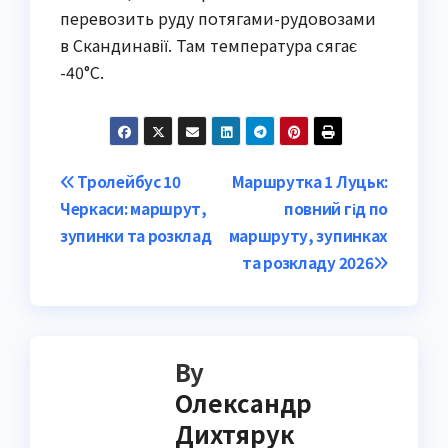
перевозить руду потягами-рудовозами
в Скандинавії. Там температура сягає
-40°C.
Post
Тролейбус 10
Маршрутка 1 Луцьк:
Черкаси: маршрут,
повний гід по
navigation
зупинки та розклад
маршруту, зупинках
та розкладу 2026
By
Олександр
Дихтярук