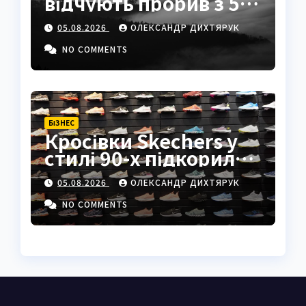
відчують прорив з 5
серпня 2026
05.08.2026
ОЛЕКСАНДР ДИХТЯРУК
NO COMMENTS
БІЗНЕС
Кросівки Skechers у
стилі 90-х підкорили
жінок 50+
05.08.2026
ОЛЕКСАНДР ДИХТЯРУК
NO COMMENTS