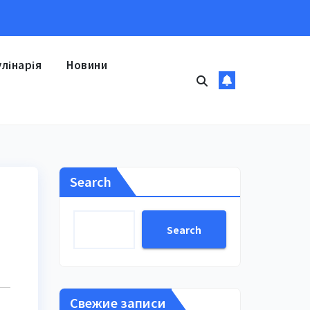
улінарія
Новини
Search
Search
Свежие записи