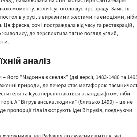
1498), намальована на стіні монастиря Санта-Марія
ікою моменту, коли Ісус оголошує про зраду. Замість
постолів у русі, з виразними жестами та емоціями, ніб
Ця фреска, хоч і постраждала від часу та реставрацій,
живопису, де перспектива тягне погляд углиб,
ати.
їхній аналіз
 його “Мадонна в скелях” (дві версії, 1483-1486 та 149
раженні природи, де печера стає метафорою таємничост
рестителя та Ісуса переплітаються з ландшафтом, ніби
орії. А “Вітрувіанська людина” (близько 1490) – це не
де пропорції тіла ілюструють ідеї Вітрувія, поєднуючи
 художників, від Рафаеля до сучасних митців, які