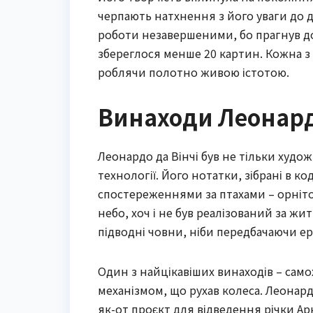
черпають натхнення з його уваги до 
роботи незавершеними, бо прагнув до
збереглося менше 20 картин. Кожна з 
роблячи полотно живою істотою.
Винаходи Леонардо
Леонардо да Вінчі був не тільки худож
технології. Його нотатки, зібрані в к
спостереженнями за птахами – орніт
небо, хоч і не був реалізований за жи
підводні човни, ніби передбачаючи ер
Один з найцікавіших винаходів – сам
механізмом, що рухав колеса. Леонард
як-от проєкт для відведення річки Арн