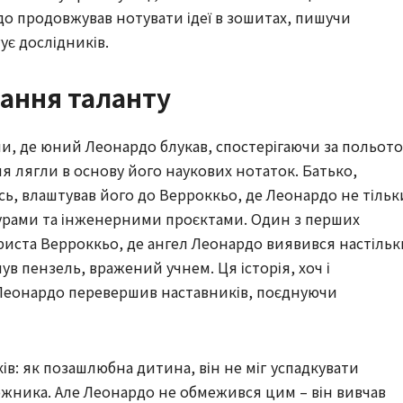
о продовжував нотувати ідеї в зошитах, пишучи
ує дослідників.
вання таланту
ни, де юний Леонардо блукав, спостерігаючи за польот
ння лягли в основу його наукових нотаток. Батько,
сь, влаштував його до Верроккьо, де Леонардо не тільк
турами та інженерними проєктами. Один з перших
Христа Верроккьо, де ангел Леонардо виявився настільк
в пензель, вражений учнем. Ця історія, хоч і
 Леонардо перевершив наставників, поєднуючи
ів: як позашлюбна дитина, він не міг успадкувати
ожника. Але Леонардо не обмежився цим – він вивчав