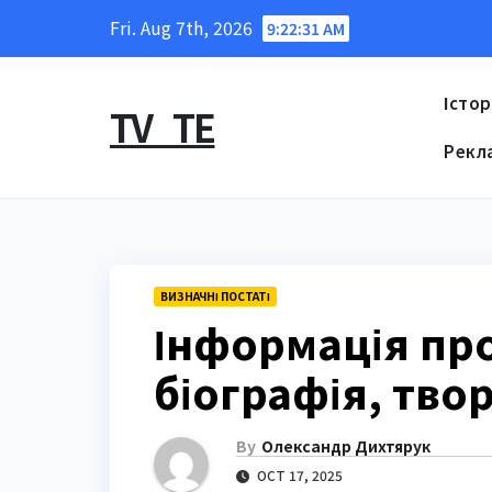
Skip
Fri. Aug 7th, 2026
9:22:32 AM
to
content
Істор
TV_TE
Рекл
ВИЗНАЧНІ ПОСТАТІ
Інформація про
біографія, тво
By
Олександр Дихтярук
OCT 17, 2025