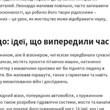
деталей. Леонардо малював повільно, часто залишаючи
сконалості, що робило його твори рідкісними –
них – це урок, як мистецтво може відображати науку,
: ідеї, що випередили час
ником, але й візіонером, чиї ескізи передбачали сучасні
одексах, містять проєкти літаючих машин, натхненні
оптер з махаючими крилами міг би підняти людину в
ття. Він малював парашути, танки з гарматами та навіть
у механізованих війн і досліджень.
охідний візок, попередник автомобіля, з пружинним
о також розробив гідравлічні системи, мости та канали
о, що показує його інженерний хист. Ці ідеї, хоч і не