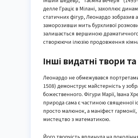
Інший шедевр, “Таємна вечеря” (1495-
делле Граціє в Мілані, захоплює динам
статичних фігур, Леонардо зобразив а
заморозивши мить бурхливої розмови. 
залишається вершиною драматичного 
створюючи ілюзію продовження кімн
Інші видатні твори та 
Леонардо не обмежувався портретами –
1508) демонструє майстерність у зоб
божественного. Фігури Марії, Івана Х
природа сама є частиною священної іст
просто малюнок, а маніфест гармонії, 
мистецтво з математикою.
Його творчість вплинула на покоління