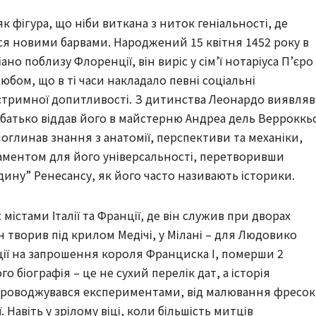
к фігура, що ніби виткана з ниток геніальності, де
я новими барвами. Народжений 15 квітня 1452 року в
о поблизу Флоренції, він виріс у сім’ї нотаріуса П’єро
юбом, що в ті часи накладало певні соціальні
стримної допитливості. З дитинства Леонардо виявляв
в батько віддав його в майстерню Андреа дель Верроккь
поглинав знання з анатомії, перспективи та механіки,
ндаментом для його універсальності, перетворивши
ину” Ренесансу, як його часто називають історики.
істами Італії та Франції, де він служив при дворах
н творив під крилом Медічі, у Мілані – для Людовико
ції на запрошення короля Франциска I, померши 2
о біографія – це не сухий перелік дат, а історія
упроводжувався експериментами, від малювання фресок
 Навіть у зрілому віці, коли більшість митців