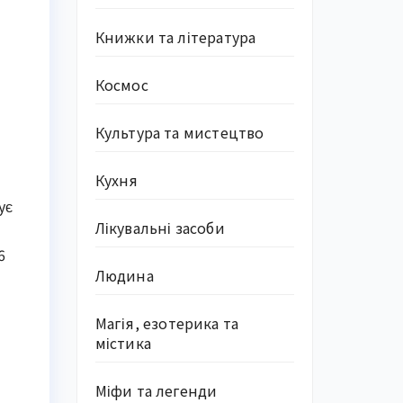
Книжки та література
Космос
Культура та мистецтво
Кухня
ує
Лікувальні засоби
6
Людина
Магія, езотерика та
містика
Міфи та легенди