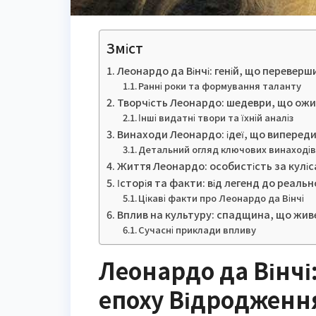
Зміст
Леонардо да Вінчі: геній, що перевер
Ранні роки та формування таланту
Творчість Леонардо: шедеври, що ожи
Інші видатні твори та їхній аналіз
Винаходи Леонардо: ідеї, що виперед
Детальний огляд ключових винаході
Життя Леонардо: особистість за куліс
Історія та факти: від легенд до реальн
Цікаві факти про Леонардо да Вінчі
Вплив на культуру: спадщина, що живе
Сучасні приклади впливу
Леонардо да Вінчі
епоху Відродженн