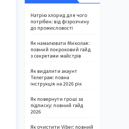
Натрію хлорид для чого
потрібен: від фізрозчину
до промисловості
Як намалювати Миколая:
повний покроковий гайд
з секретами майстрів
Як видалити акаунт
Телеграм: повна
інструкція на 2026 рік
Як повернути гроші за
підписку: повний гайд
2026
Як очистити Viber: повний