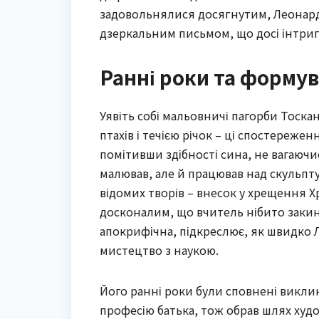
задовольнялися досягнутим, Леонард
дзеркальним письмом, що досі інтриг
Ранні роки та форму
Уявіть собі мальовничі пагорби Тоска
птахів і течією річок – ці спостереже
помітивши здібності сина, не вагаючи
малював, але й працював над скульп
відомих творів – внесок у хрещення 
досконалим, що вчитель нібито закину
апокрифічна, підкреслює, як швидко
мистецтво з наукою.
Його ранні роки були сповнені виклик
професію батька, тож обрав шлях худ