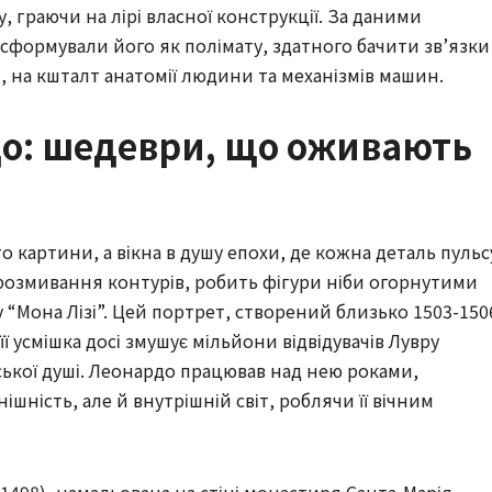
у, граючи на лірі власної конструкції. За даними
ки сформували його як полімату, здатного бачити зв’язки
, на кшталт анатомії людини та механізмів машин.
до: шедеври, що оживають
о картини, а вікна в душу епохи, де кожна деталь пульс
 розмивання контурів, робить фігури ніби огорнутими
у “Мона Лізі”. Цей портрет, створений близько 1503-150
її усмішка досі змушує мільйони відвідувачів Лувру
кої душі. Леонардо працював над нею роками,
шність, але й внутрішній світ, роблячи її вічним