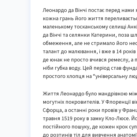
Леонардо да Вінчі постає перед нами я
кожна грань його життя переливаєтьс
маленькому тосканському селищі Анкіан
да Вінчі та селянки Катерини, поза шл
обмеження, але не стримало його не
талант до малювання, і вже в 14 рокі
де юнак не просто вчився ремеслу, а 
ніби губка воду. Цей період став фу
простого хлопця на “універсальну люд
Життя Леонардо було мандрівкою між м
могутніх покровителів. У Флоренції ві
Сфорца, а останні роки провів у Фран
травня 1519 року в замку Кло-Люсе. Йог
постійного пошуку, де кожен крок с
до розтинів тіл для вивчення анатомії.