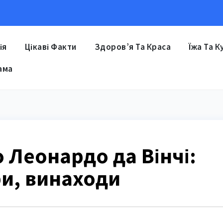
ія
Цікаві Факти
Здоров’я Та Краса
Їжа Та К
ама
 Леонардо да Вінчі:
ри, винаходи