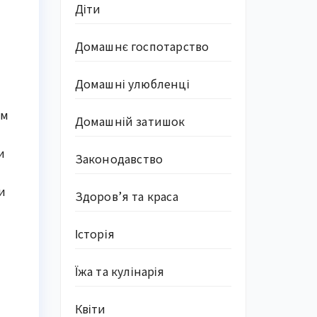
Діти
Домашнє госпотарство
Домашні улюбленці
ом
Домашній затишок
и
Законодавство
и
Здоров’я та краса
Історія
Їжа та кулінарія
Квіти