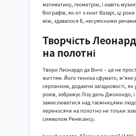
математику, геометрію, і навіть музик
біографів, як-от з книг Вазарі, ці ро
між, здавалося б, несумісними речами
Творчість Леонар
на полотні
Твори Леонардо да Вінчі – це не прост
життям. Його техніка сфумато, м’яке
серпанком, додаючи загадковості, як 
років, зображує Лізу дель Джокондо, і 
замислюватися над таємницями людсь
переносячи на полотно не тільки зовні
символом Ренесансу.