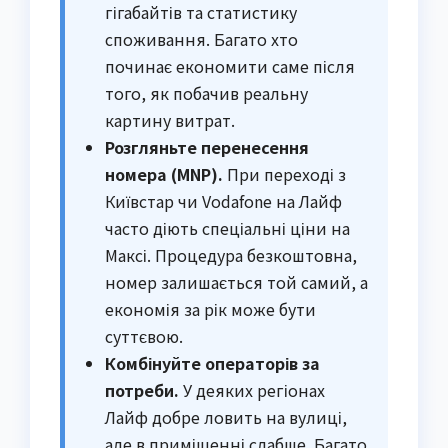
гігабайтів та статистику
споживання. Багато хто
починає економити саме після
того, як побачив реальну
картину витрат.
Розгляньте перенесення
номера (MNP).
При переході з
Київстар чи Vodafone на Лайф
часто діють спеціальні ціни на
Максі. Процедура безкоштовна,
номер залишається той самий, а
економія за рік може бути
суттєвою.
Комбінуйте операторів за
потреби.
У деяких регіонах
Лайф добре ловить на вулиці,
але в приміщенні слабше. Багато