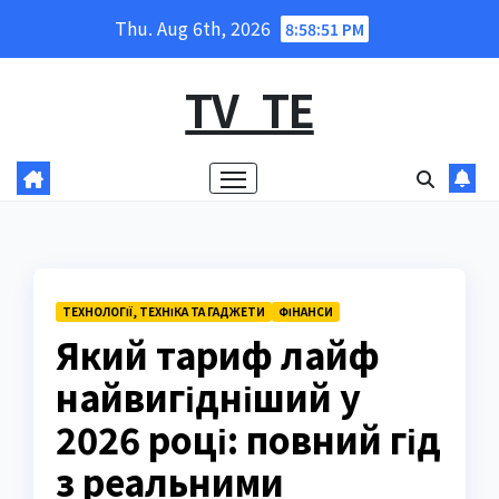
Skip
Thu. Aug 6th, 2026
8:58:52 PM
to
content
TV_TE
ТЕХНОЛОГІЇ, ТЕХНІКА ТА ГАДЖЕТИ
ФІНАНСИ
Який тариф лайф
найвигідніший у
2026 році: повний гід
з реальними