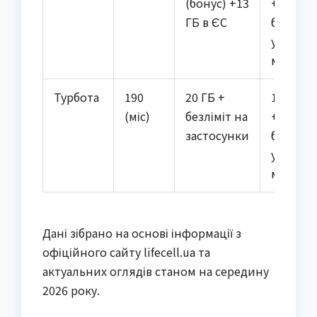
(бонус) +13
+
ГБ в ЄС
безліміт
у
мережі
Турбота
190
20 ГБ +
1000 хв
(міс)
безліміт на
+
застосунки
безліміт
у
мережі
Дані зібрано на основі інформації з
офіційного сайту lifecell.ua та
актуальних оглядів станом на середину
2026 року.