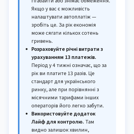
гігабайти або знімає обмеження.
Якщо у вас є можливість
налаштувати автоплатіж —
зробіть це. За рік економія
може сягати кількох сотень
гривень.
Розраховуйте річні витрати з
урахуванням 13 платежів.
Період у 4 тижні означає, що за
рік ви платите 13 разів. Це
стандарт для українського
ринку, але при порівнянні з
місячними тарифами інших
операторів його легко забути.
Використовуйте додаток
Лайф для контролю.
Там
видно залишок хвилин,