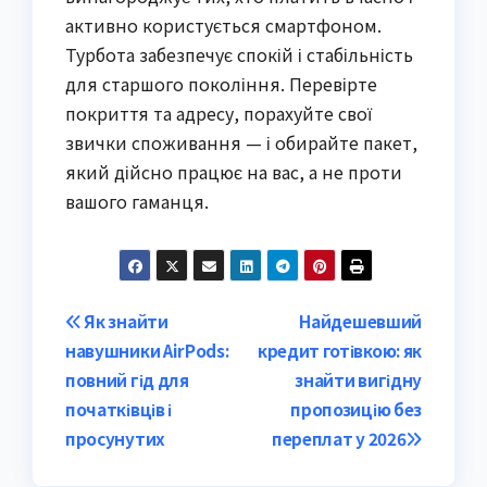
активно користується смартфоном.
Турбота забезпечує спокій і стабільність
для старшого покоління. Перевірте
покриття та адресу, порахуйте свої
звички споживання — і обирайте пакет,
який дійсно працює на вас, а не проти
вашого гаманця.
Post
Як знайти
Найдешевший
навушники AirPods:
кредит готівкою: як
navigation
повний гід для
знайти вигідну
початківців і
пропозицію без
просунутих
переплат у 2026