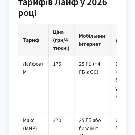
тарифів Лайф у 2026
році
Ціна
Мобільний
Тариф
(грн/4
Дзвінки
інтернет
тижні)
Лайфсет
175
25 ГБ (+4
1300 хв
М
ГБ в ЄС)
+
безліміт
у
мережі
Максі
270
25 ГБ або
750 хв +
(MNP)
безліміт
бонуси