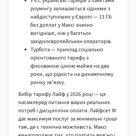
роумінгу залишаються одними з
найдоступніших у Європі — 13 ГБ
без доплат у Максі значно
вигідніше, ніж у багатьох
західноєвропейських операторів.
Турбота — приклад соціально
орієнтованого тарифу з
фіксованою ціною майже на два
роки, що рідкість на динамічному
ринку зв’язку.
Вибір тарифу Лайф у 2026 році — це
насамперед питання ваших реальних
потреб і дисципліни оплати. Лайфсет М
дає максимум послуг за мінімальні гроші
там, де є технічна можливість. Максі
винагороджує тих, хто платить вчасно і