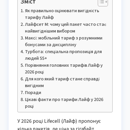
Зміст
Як правильно оцінювати вигідність
тарифу Лайф
Лайфсет М: чому цей пакет часто стає
найвигіднішим вибором
Максі: мобільний тариф з розумними
бонусами за дисципліну
Турбота: спеціальна пропозиція для
людей 55+
Порівняння головних тарифів Лайф у
2026 році
Для кого який тариф стане справді
вигідним
Поради
Цікаві факти про тарифи Лайф у 2026
році
У 2026 році Lifecell (Лайф) пропонує
кілька пакетів, де ціна за гігабайт,