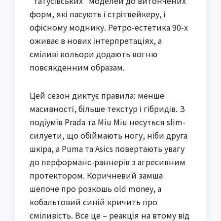
“татусівських” моделей до витончених
форм, які пасують і стрітвейкеру, і
офісному моднику. Ретро-естетика 90-х
оживає в нових інтерпретаціях, а
сміливі кольори додають вогню
повсякденним образам.
Цей сезон диктує правила: менше
масивності, більше текстур і гібридів. З
подіумів Prada та Miu Miu несуться slim-
силуети, що обіймають ногу, ніби друга
шкіра, а Puma та Asics повертають увагу
до перформанс-раннерів з агресивним
протектором. Коричневий замша
шепоче про розкошь old money, а
кобальтовий синій кричить про
сміливість. Все це – реакція на втому від