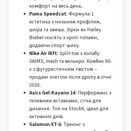
комфорт на весь день.
Puma Speedcat
: Формула-1
естетика з низьким профілем,
шкіра та замша. Зірки як Hailey
Bieber носять з кроп-топами,
додаючи спорт-шику.
Nike Air Rift
: Split-toe з колабу
SKIMS, mesh та велькро. Комбек 90-
х з футуристичним твістом –
продажі злетіли після дропу в січні
2026.
Asics Gel-Kayano 14
: Перформанс з
гелевими вставками, сітка для
дихання. Топ на StockX, ідеал для
активних днів.
Salomon XT-6
: Трекінг з