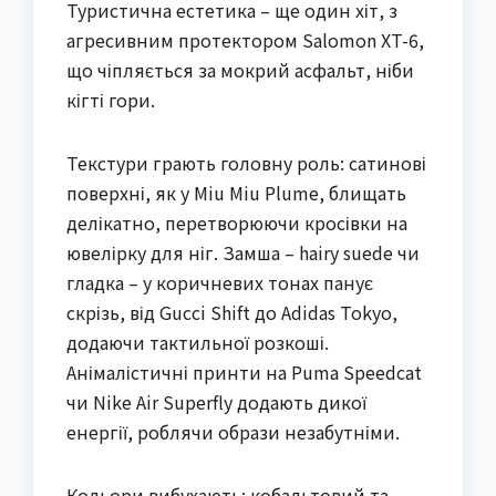
Туристична естетика – ще один хіт, з
агресивним протектором Salomon XT-6,
що чіпляється за мокрий асфальт, ніби
кігті гори.
Текстури грають головну роль: сатинові
поверхні, як у Miu Miu Plume, блищать
делікатно, перетворюючи кросівки на
ювелірку для ніг. Замша – hairy suede чи
гладка – у коричневих тонах панує
скрізь, від Gucci Shift до Adidas Tokyo,
додаючи тактильної розкоші.
Анімалістичні принти на Puma Speedcat
чи Nike Air Superfly додають дикої
енергії, роблячи образи незабутніми.
Кольори вибухають: кобальтовий та