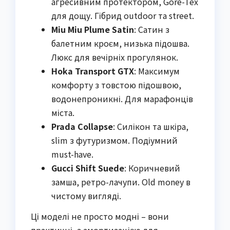
агресивним протектором, Gore-Tex
для дощу. Гібрид outdoor та street.
Miu Miu Plume Satin
: Сатин з
балетним кроєм, низька підошва.
Люкс для вечірніх прогулянок.
Hoka Transport GTX
: Максимум
комфорту з товстою підошвою,
водонепроникні. Для марафонців
міста.
Prada Collapse
: Силікон та шкіра,
slim з футуризмом. Подіумний
must-have.
Gucci Shift Suede
: Коричневий
замша, ретро-лачупи. Old money в
чистому вигляді.
Ці моделі не просто модні – вони