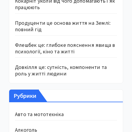
Кокарніт уколи від чого допомагають і як
працюють
Продуценти це основа життя на Землі:
повний гід
Флешбек це: глибоке пояснення явища в
психології, кіно та житті
Довкілля це: сутність, компоненти та
роль у житті людини
Рубрики
Авто та мототехніка
Алкоголь