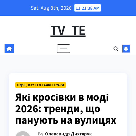
Skip
Sat. Aug 8th, 2026
11:21:40 AM
to
content
TV_TE
ОДЯГ, ВЗУТТЯ ТА АКСЕСУАРИ
Які кросівки в моді
2026: тренди, що
панують на вулицях
By
Олександр Дихтярук