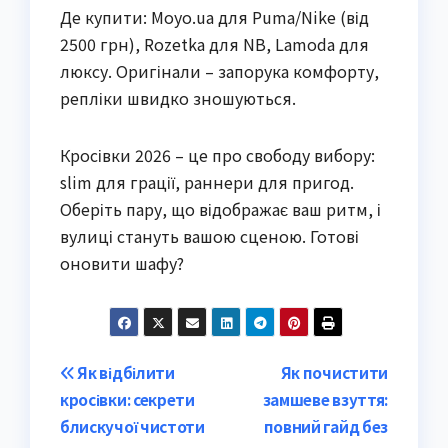
Де купити: Moyo.ua для Puma/Nike (від
2500 грн), Rozetka для NB, Lamoda для
люксу. Оригінали – запорука комфорту,
репліки швидко зношуються.
Кросівки 2026 – це про свободу вибору:
slim для грації, раннери для пригод.
Оберіть пару, що відображає ваш ритм, і
вулиці стануть вашою сценою. Готові
оновити шафу?
Post
Як відбілити
Як почистити
кросівки: секрети
замшеве взуття:
navigation
блискучої чистоти
повний гайд без