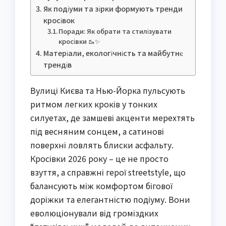
Як подіуми та зірки формують тренди
кросівок
Поради: Як обрати та стилізувати
кросівки 🥾✨
Матеріали, екологічність та майбутнє
трендів
Вулиці Києва та Нью-Йорка пульсують
ритмом легких кроків у тонких
силуетах, де замшеві акценти мерехтять
під весняним сонцем, а сатинові
поверхні ловлять блиски асфальту.
Кросівки 2026 року – це не просто
взуття, а справжні герої streetstyle, що
балансують між комфортом бігової
доріжки та елегантністю подіуму. Вони
еволюціонували від громіздких