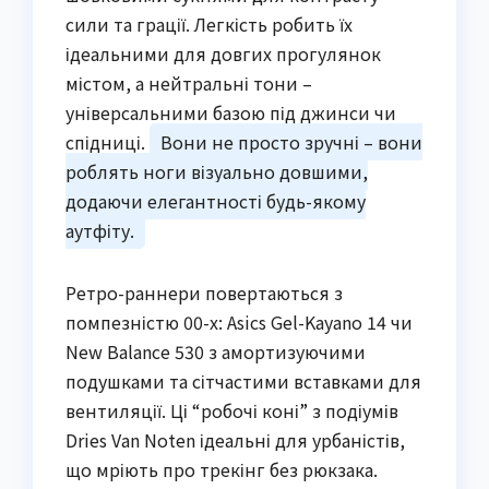
сили та грації. Легкість робить їх
ідеальними для довгих прогулянок
містом, а нейтральні тони –
універсальними базою під джинси чи
спідниці.
Вони не просто зручні – вони
роблять ноги візуально довшими,
додаючи елегантності будь-якому
аутфіту.
Ретро-раннери повертаються з
помпезністю 00-х: Asics Gel-Kayano 14 чи
New Balance 530 з амортизуючими
подушками та сітчастими вставками для
вентиляції. Ці “робочі коні” з подіумів
Dries Van Noten ідеальні для урбаністів,
що мріють про трекінг без рюкзака.