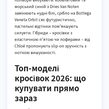
морський синій з Dries Van Noten
замінюють нудні білі, срібло на Bottega
Veneta Orbit сяє футуристично,
пастельні відтінки пом’якшують
силуети. Гібриди – кросівки з
еластичною п’ятою чи лоферами – від
Chloé пропонують slip-on зручність з
ноткою вишуканості.
Топ-моделі
кросівок 2026: що
купувати прямо
зараз