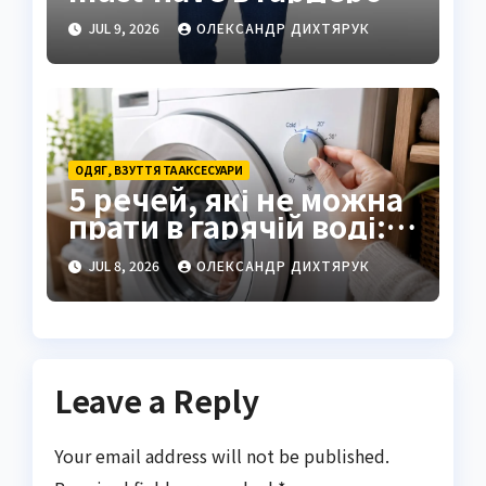
кожного чоловіка
JUL 9, 2026
ОЛЕКСАНДР ДИХТЯРУК
ОДЯГ, ВЗУТТЯ ТА АКСЕСУАРИ
5 речей, які не можна
прати в гарячій воді:
поради експерта
JUL 8, 2026
ОЛЕКСАНДР ДИХТЯРУК
Leave a Reply
Your email address will not be published.