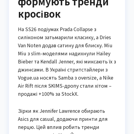
формують тренди
кросівок
На SS26 подіумах Prada Collapse з
силіконом затьмарили класику, а Dries
Van Noten додав сатину для блиску. Miu
Miu з slim-моделями надихнули Hailey
Bieber та Kendall Jenner, які миксають їх з
джинсами. В Україні стритстайлери з
Vogue.ua носять Samba з oversize, а Nike
Air Rift після SKIMS-дропу стали хітом –
продажі +100% за StockX.
Зірки як Jennifer Lawrence обирають
Asics для casual, додаючи принти для
перцю. Цей вплив робить тренди