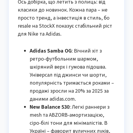
Ось добірка, що летить з полиць: від
класики до новинок. Кожна пара – не
просто тренд, а інвестиція в стиль, бо
resale на StockX показує стабільний ріст
для Nike та Adidas.
Adidas Samba OG
: Вічний хіт з
ретро-футбольним шармом,
шкіряний верх і гумова підошва.
Універсал під джинси чи шорти,
популярність тримається роками –
продажі зросли на 20% за 2025 за
даними adidas.com.
New Balance 530
: Легкі раннери з
mesh та ABZORB-амортизацією,
сіро-білі тони для мінімалістів. В
Україні – фаворит вуличних луків,