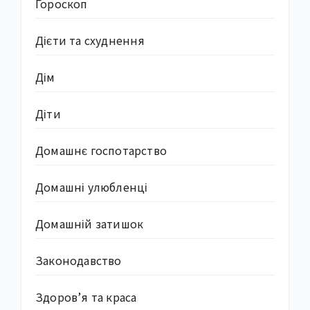
Гороскоп
Дієти та схуднення
Дім
Діти
Домашнє госпотарство
Домашні улюбленці
Домашній затишок
Законодавство
Здоров’я та краса