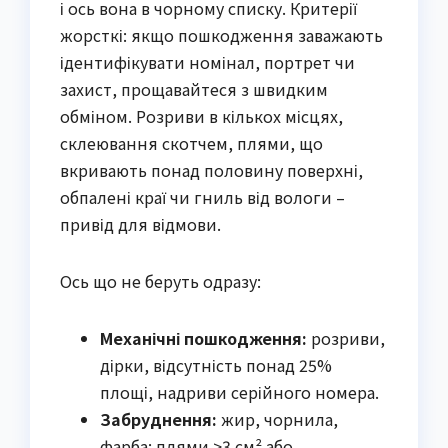
і ось вона в чорному списку. Критерії
жорсткі: якщо пошкодження заважають
ідентифікувати номінал, портрет чи
захист, прощавайтеся з швидким
обміном. Розриви в кількох місцях,
склеювання скотчем, плями, що
вкривають понад половину поверхні,
обпалені краї чи гниль від вологи –
привід для відмови.
Ось що не беруть одразу:
Механічні пошкодження:
розриви,
дірки, відсутність понад 25%
площі, надриви серійного номера.
Забруднення:
жир, чорнила,
фарба; плями >3 см² або