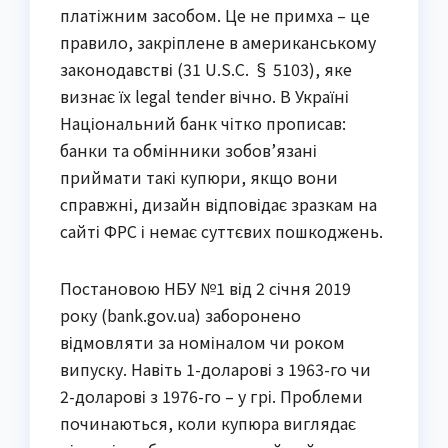
платіжним засобом. Це не примха – це
правило, закріплене в американському
законодавстві (31 U.S.C. § 5103), яке
визнає їх legal tender вічно. В Україні
Національний банк чітко прописав:
банки та обмінники зобов’язані
приймати такі купюри, якщо вони
справжні, дизайн відповідає зразкам на
сайті ФРС і немає суттєвих пошкоджень.
Постановою НБУ №1 від 2 січня 2019
року (bank.gov.ua) заборонено
відмовляти за номіналом чи роком
випуску. Навіть 1-доларові з 1963-го чи
2-доларові з 1976-го – у грі. Проблеми
починаються, коли купюра виглядає