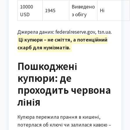
10000
Виведено
1945
Ні
USD
з обігу
Джерела даних: federalreserve.gov, tsn.ua.
Ці купюри – не сміття, а потенційний
скарб для нумізматів.
Пошкоджені
купюри: де
проходить червона
лінія
Купюра пережила прання в кишені,
потерлася об ключі чи залилася кавою –