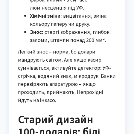
люмінесценція під УФ.
Хімічні зміни:
вицвітання, зміна
кольору паперу чи друку.
Знос:
стерті зображення, глибокі
заломи, штампи понад 200 мм².
Легкий знос – норма, бо долари
мандрують світом. Але якщо касир
сумнівається, активуйте детектор: УФ-
стрічка, водяний знак, мікродрук. Банки
перевіряють апаратурою – якщо
проходить, приймають. Непрохідні
йдуть на інкасо.
Старий дизайн
100-доларів: білі