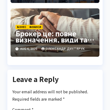
БІЗНЕС
ФІНАНСИ
Брокер це: повне
визначення, види та
як обрати надійного
AUG 4, 2026
ОЛЕКСАНДР ДИХТЯРУК
посередника
Leave a Reply
Your email address will not be published.
Required fields are marked
*
Comment
*