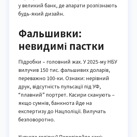
у великий банк, де апарати розпізнають
будь-який дизайн.
Фальшивки:
невидимі пастки
Підробки – головний жах. У 2025-му НБУ
вилучив 150 тис. фальшивих доларів,
переважно 100-ки. Ознаки: нерівний
друк, відсутність пульсації під УФ,
“плавний” портрет. Касири сканують –
якщо сумнів, банкнота йде на
експертизу до Нацполіції. Вилучать
безповоротно.
Купуєте готівку? Перевіряйте самі: