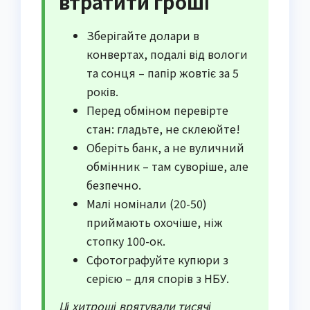
втратити гроші
Зберігайте долари в
конвертах, подалі від вологи
та сонця – папір жовтіє за 5
років.
Перед обміном перевірте
стан: гладьте, не склеюйте!
Оберіть банк, а не вуличний
обмінник – там суворіше, але
безпечно.
Малі номінали (20-50)
приймають охочіше, ніж
стопку 100-ок.
Сфотографуйте купюри з
серією – для спорів з НБУ.
Ці хитрощі врятували тисячі