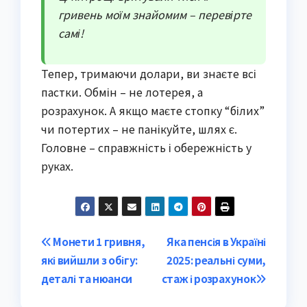
гривень моїм знайомим – перевірте
самі!
Тепер, тримаючи долари, ви знаєте всі
пастки. Обмін – не лотерея, а
розрахунок. А якщо маєте стопку “білих”
чи потертих – не панікуйте, шлях є.
Головне – справжність і обережність у
руках.
Post
Монети 1 гривня,
Яка пенсія в Україні
які вийшли з обігу:
2025: реальні суми,
navigation
деталі та нюанси
стаж і розрахунок