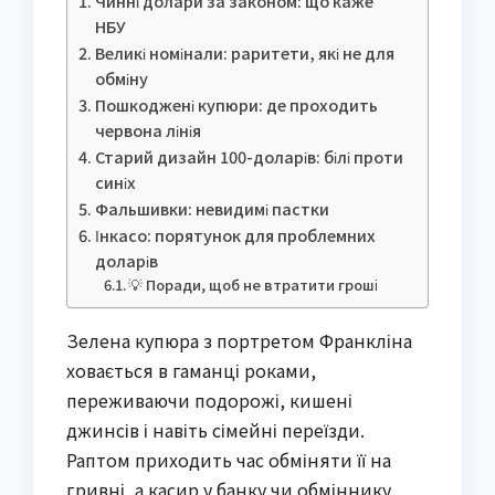
Чинні долари за законом: що каже
НБУ
Великі номінали: раритети, які не для
обміну
Пошкоджені купюри: де проходить
червона лінія
Старий дизайн 100-доларів: білі проти
синіх
Фальшивки: невидимі пастки
Інкасо: порятунок для проблемних
доларів
💡 Поради, щоб не втратити гроші
Зелена купюра з портретом Франкліна
ховається в гаманці роками,
переживаючи подорожі, кишені
джинсів і навіть сімейні переїзди.
Раптом приходить час обміняти її на
гривні, а касир у банку чи обміннику