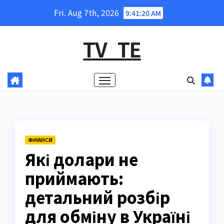
Skip
Fri. Aug 7th, 2026
9:41:21 AM
to
content
TV_TE
ФІНАНСИ
Які долари не
приймають:
детальний розбір
для обміну в Україні