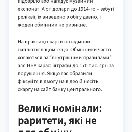
підозріло або нагадує музейний
експонат. А от долари до 1914-го – забуті
реліквії, їх виведено з обігу давно, і
жоден обмінник не ризикне.
На практиці скарги на відмови
сиплються щомісяця. Обмінники часто
ховаються за “внутрішніми правилами”,
але НБУ карає: штрафи до 170 тис. грн за
порушення. Якщо вас образили –
фіксуйте відмогу на відео й несіть
скаргу на сайт банку центрального.
Великі номінали:
раритети, які не
для обміну