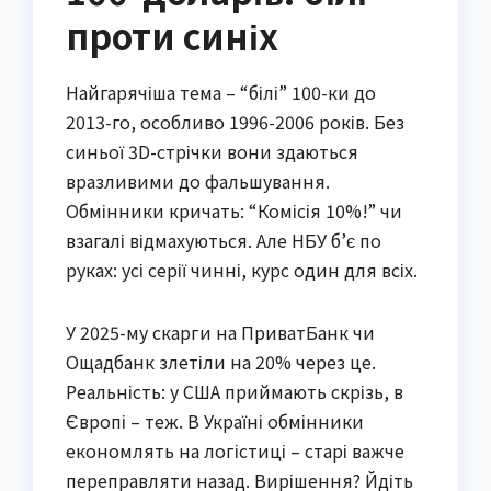
проти синіх
Найгарячіша тема – “білі” 100-ки до
2013-го, особливо 1996-2006 років. Без
синьої 3D-стрічки вони здаються
вразливими до фальшування.
Обмінники кричать: “Комісія 10%!” чи
взагалі відмахуються. Але НБУ б’є по
руках: усі серії чинні, курс один для всіх.
У 2025-му скарги на ПриватБанк чи
Ощадбанк злетіли на 20% через це.
Реальність: у США приймають скрізь, в
Європі – теж. В Україні обмінники
економлять на логістиці – старі важче
переправляти назад. Вирішення? Йдіть