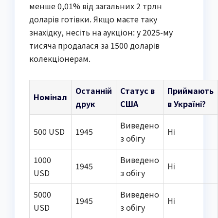
менше 0,01% від загальних 2 трлн
доларів готівки. Якщо маєте таку
знахідку, несіть на аукціон: у 2025-му
тисяча продалася за 1500 доларів
колекціонерам.
Останній
Статус в
Приймають
Номінал
друк
США
в Україні?
Виведено
500 USD
1945
Ні
з обігу
1000
Виведено
1945
Ні
USD
з обігу
5000
Виведено
1945
Ні
USD
з обігу