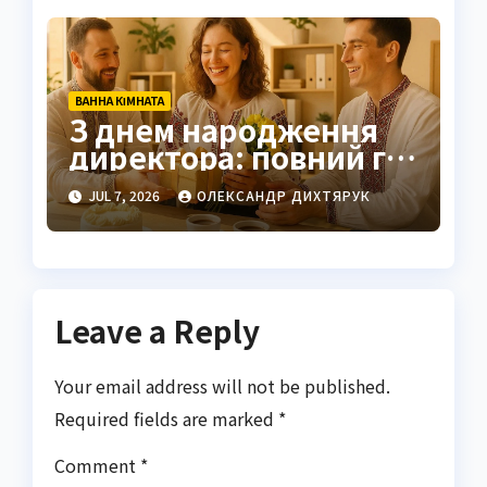
ВАННА КІМНАТА
З днем народження
директора: повний гід
з етикету та ідей
JUL 7, 2026
ОЛЕКСАНДР ДИХТЯРУК
Leave a Reply
Your email address will not be published.
Required fields are marked
*
Comment
*