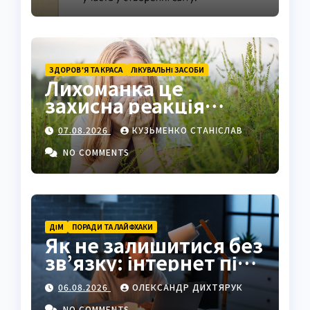
ЗДОРОВ’Я ТА КРАСА
ЛІКУВАЛЬНІ ЗАСОБИ
Лихоманка це
захисна реакція
організму на
07.08.2026
КУЗЬМЕНКО СТАНІСЛАВ
інфекцію
NO COMMENTS
ДІМ
ПОРАДИ ТА ЛАЙФХАКИ
Як не залишитися без
зв’язку: інтернет під
час відключень світла
06.08.2026
ОЛЕКСАНДР ДИХТЯРУК
NO COMMENTS