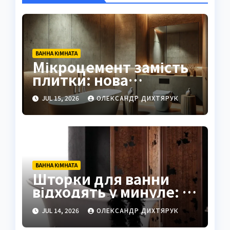
ВАННА КІМНАТА
Мікроцемент замість
плитки: нова
тенденція в дизайні
JUL 15, 2026
ОЛЕКСАНДР ДИХТЯРУК
ванних
ВАННА КІМНАТА
Шторки для ванни
відходять у минуле: їх
замінюють
JUL 14, 2026
ОЛЕКСАНДР ДИХТЯРУК
вінтажними ширмами