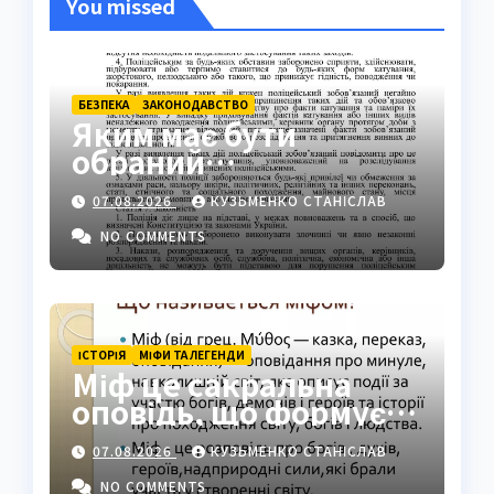
You missed
БЕЗПЕКА
ЗАКОНОДАВСТВО
Яким має бути
обраний
поліцейський захід:
07.08.2026
КУЗЬМЕНКО СТАНІСЛАВ
ключові вимоги
закону
NO COMMENTS
ІСТОРІЯ
МІФИ ТА ЛЕГЕНДИ
Міф це сакральна
оповідь, що формує
світогляд народів
07.08.2026
КУЗЬМЕНКО СТАНІСЛАВ
NO COMMENTS