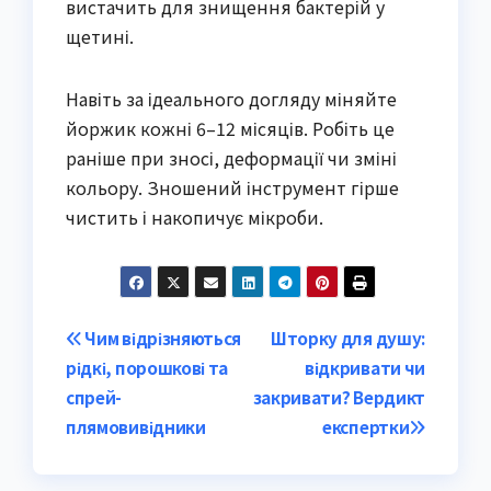
вистачить для знищення бактерій у
щетині.
Навіть за ідеального догляду міняйте
йоржик кожні 6–12 місяців. Робіть це
раніше при зносі, деформації чи зміні
кольору. Зношений інструмент гірше
чистить і накопичує мікроби.
Post
Чим відрізняються
Шторку для душу:
рідкі, порошкові та
відкривати чи
navigation
спрей-
закривати? Вердикт
плямовивідники
експертки