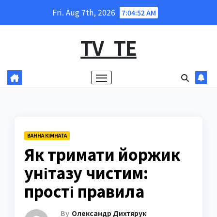
Skip
Fri. Aug 7th, 2026
7:04:53 AM
to
content
TV_TE
ВАННА КІМНАТА
Як тримати йоржик
унітазу чистим:
прості правила
By
Олександр Дихтярук