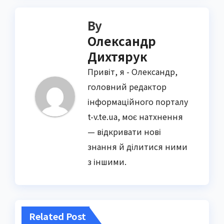
By
Олександр
Дихтярук
Привіт, я - Олександр,
головний редактор
інформаційного порталу
t-v.te.ua, моє натхнення
— відкривати нові
знання й ділитися ними
з іншими.
Related Post