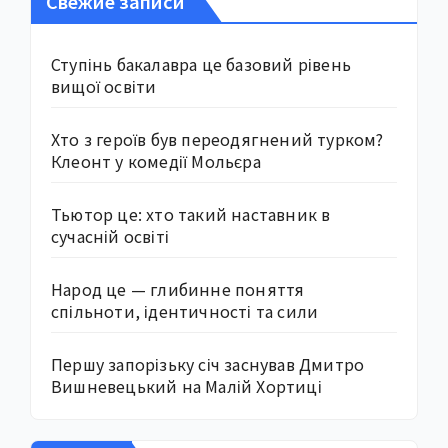
Свежие записи
Ступінь бакалавра це базовий рівень
вищої освіти
Хто з героїв був переодягнений турком?
Клеонт у комедії Мольєра
Тьютор це: хто такий наставник в
сучасній освіті
Народ це — глибинне поняття
спільноти, ідентичності та сили
Першу запорізьку січ заснував Дмитро
Вишневецький на Малій Хортиці