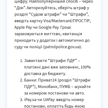
цифру. Найпопулярніший спосіб – через
“Дію”. Авторизуйтесь, оберіть штраф у
розділі “Судові штрафи” чи “Штрафи”,
введіть картку Visa/Mastercard/ПРОСТІР,
Apple Pay чи Google Pay. Гроші
зараховуються миттєво, квитанція
приходить у додаток і автоматично до
суду чи поліції (patrolpolice.gov.ua).
Завантажте “Штрафи ПДР” –
платіжні дані вже заповнені, 100%
доставка до бюджету.
Банки: Приват24 (розділ “Штрафи
ПДР”), Монобанк, ПУМБ – шукайте
за номером постанови чи авто.
iPay.ua чи UAPay: введіть номер
постанови, оплатіть будь-якою