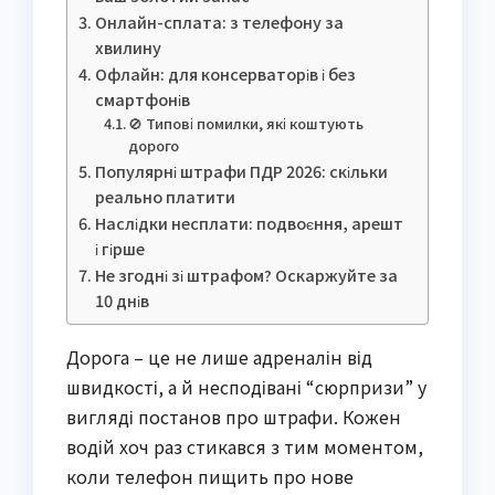
Онлайн-сплата: з телефону за
хвилину
Офлайн: для консерваторів і без
смартфонів
🚫 Типові помилки, які коштують
дорого
Популярні штрафи ПДР 2026: скільки
реально платити
Наслідки несплати: подвоєння, арешт
і гірше
Не згодні зі штрафом? Оскаржуйте за
10 днів
Дорога – це не лише адреналін від
швидкості, а й несподівані “сюрпризи” у
вигляді постанов про штрафи. Кожен
водій хоч раз стикався з тим моментом,
коли телефон пищить про нове