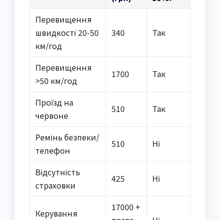
Перевищення
швидкості 20-50
340
Так
км/год
Перевищення
1700
Так
>50 км/год
Проїзд на
510
Так
червоне
Ремінь безпеки/
510
Ні
телефон
Відсутність
425
Ні
страховки
17000 +
Керування
права
Ні