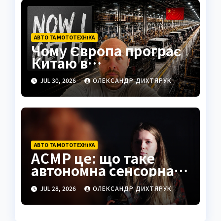
АВТО ТА МОТОТЕХНІКА
Чому Європа програє
Китаю в
електромобілях: візит
JUL 30, 2026
ОЛЕКСАНДР ДИХТЯРУК
на завод BYD
АВТО ТА МОТОТЕХНІКА
АСМР це: що таке
автономна сенсорна
меридіональна
JUL 28, 2026
ОЛЕКСАНДР ДИХТЯРУК
реакція