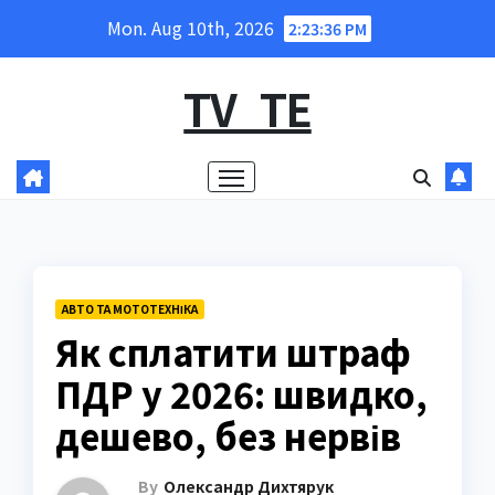
Skip
Mon. Aug 10th, 2026
2:23:37 PM
to
content
TV_TE
АВТО ТА МОТОТЕХНІКА
Як сплатити штраф
ПДР у 2026: швидко,
дешево, без нервів
By
Олександр Дихтярук