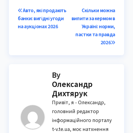
Post
Авто, які продають
Скільки можна
банки: вигідні угоди
випити за кермом в
navigation
на аукціонах 2026
Україні: норми,
пастки та правда
2026
By
Олександр
Дихтярук
Привіт, я - Олександр,
головний редактор
інформаційного порталу
t-v.te.ua, моє натхнення