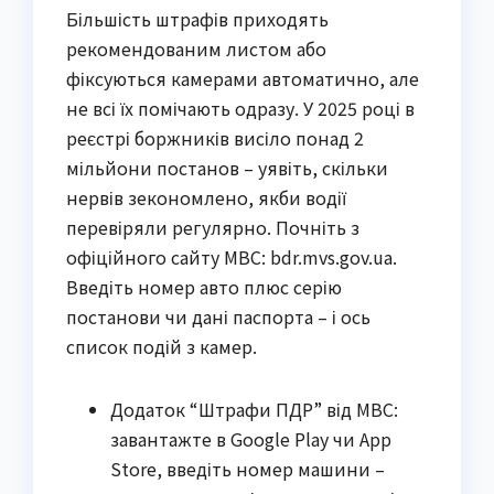
Більшість штрафів приходять
рекомендованим листом або
фіксуються камерами автоматично, але
не всі їх помічають одразу. У 2025 році в
реєстрі боржників висіло понад 2
мільйони постанов – уявіть, скільки
нервів зекономлено, якби водії
перевіряли регулярно. Почніть з
офіційного сайту МВС: bdr.mvs.gov.ua.
Введіть номер авто плюс серію
постанови чи дані паспорта – і ось
список подій з камер.
Додаток “Штрафи ПДР” від МВС:
завантажте в Google Play чи App
Store, введіть номер машини –