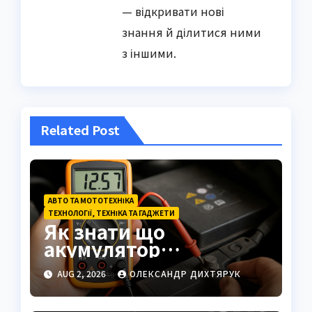
— відкривати нові
знання й ділитися ними
з іншими.
Related Post
АВТО ТА МОТОТЕХНІКА
ТЕХНОЛОГІЇ, ТЕХНІКА ТА ГАДЖЕТИ
Як знати що
акумулятор
заряджений: повний
AUG 2, 2026
ОЛЕКСАНДР ДИХТЯРУК
посібник з методами
перевірки