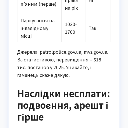
п’яним (перше)
на рік
Паркування на
1020-
інвалідному
Так
1700
місці
Джерела: patrolpolice.gov.ua, mvs.gov.ua.
За статистикою, перевищення – 618
тис. постанов у 2025. Уникайте, і
гаманець скаже дякую.
Наслідки несплати:
подвоєння, арешт і
гірше