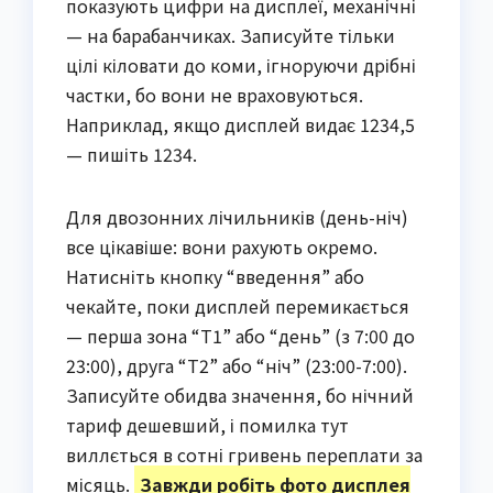
показують цифри на дисплеї, механічні
— на барабанчиках. Записуйте тільки
цілі кіловати до коми, ігноруючи дрібні
частки, бо вони не враховуються.
Наприклад, якщо дисплей видає 1234,5
— пишіть 1234.
Для двозонних лічильників (день-ніч)
все цікавіше: вони рахують окремо.
Натисніть кнопку “введення” або
чекайте, поки дисплей перемикається
— перша зона “T1” або “день” (з 7:00 до
23:00), друга “T2” або “ніч” (23:00-7:00).
Записуйте обидва значення, бо нічний
тариф дешевший, і помилка тут
виллється в сотні гривень переплати за
місяць.
Завжди робіть фото дисплея