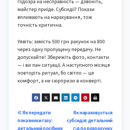
Підозра на несправність — дзвоніть,
майстер приїде. Субсидії? Покази
впливають на нарахування, тож
точність критична.
Уявіть: замість 500 грн рахунок на 800
через одну пропущену передачу. Не
допускайте! Збережіть фото, контакти
— і ви пан ситуації. А наступного місяця
повторіть ритуал, бо світло — це
комфорт, а не сюрпризи в конверті.
Post
Як передати
Як нараховується
показники газу:
субсидія: детальний
navigation
детальний посібник
гід по розрахунку