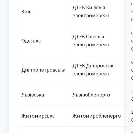
ДТЕК Київські
Київ
електромережі
ДТЕК Одеські
Одеська
електромережі
ДТЕК Дніпровські
Дніпропетровська
електромережі
Львівська
Львівобленерго
Житомирська
Житомиробленерго