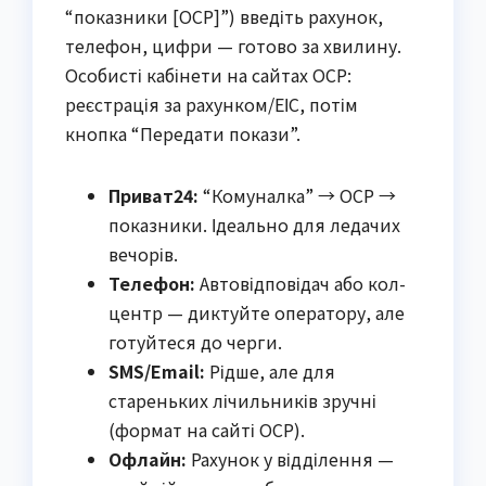
“показники [ОСР]”) введіть рахунок,
телефон, цифри — готово за хвилину.
Особисті кабінети на сайтах ОСР:
реєстрація за рахунком/ЕІС, потім
кнопка “Передати покази”.
Приват24:
“Комуналка” → ОСР →
показники. Ідеально для ледачих
вечорів.
Телефон:
Автовідповідач або кол-
центр — диктуйте оператору, але
готуйтеся до черги.
SMS/Email:
Рідше, але для
стареньких лічильників зручні
(формат на сайті ОСР).
Офлайн:
Рахунок у відділення —