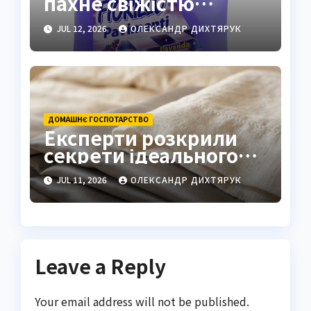
пахне свіжістю
годинами
JUL 12, 2026
ОЛЕКСАНДР ДИХТЯРУК
ДОМАШНЄ ГОСПОТАРСТВО
Експерти розкрили
секрети ідеального
прання постільної
JUL 11, 2026
ОЛЕКСАНДР ДИХТЯРУК
білизни
Leave a Reply
Your email address will not be published.