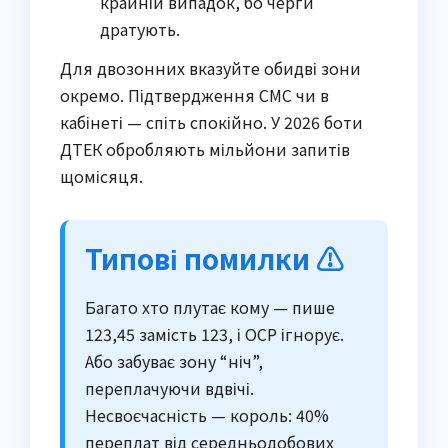
крайній випадок, бо черги
дратують.
Для двозонних вказуйте обидві зони
окремо. Підтвердження СМС чи в
кабінеті — спіть спокійно. У 2026 боти
ДТЕК обробляють мільйони запитів
щомісяця.
Типові помилки ⚠️
Багато хто плутає кому — пише
123,45 замість 123, і ОСР ігнорує.
Або забуває зону “ніч”,
переплачуючи вдвічі.
Несвоєчасність — король: 40%
переплат від середньодобових