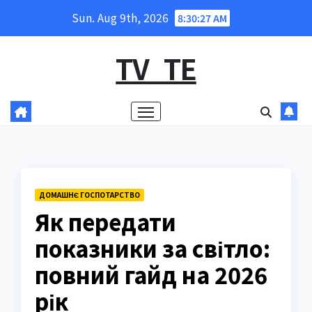
Skip
Sun. Aug 9th, 2026
8:30:28 AM
to
content
TV_TE
ДОМАШНЄ ГОСПОТАРСТВО
Як передати
показники за світло:
повний гайд на 2026
рік