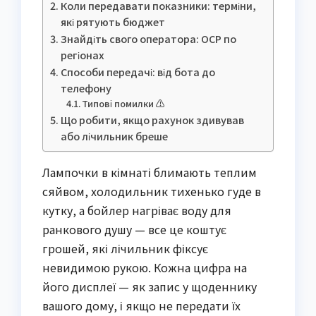
Коли передавати показники: терміни,
які рятують бюджет
Знайдіть свого оператора: ОСР по
регіонах
Способи передачі: від бота до
телефону
Типові помилки ⚠️
Що робити, якщо рахунок здивував
або лічильник бреше
Лампочки в кімнаті блимають теплим
сяйвом, холодильник тихенько гуде в
кутку, а бойлер нагріває воду для
ранкового душу — все це коштує
грошей, які лічильник фіксує
невидимою рукою. Кожна цифра на
його дисплеї — як запис у щоденнику
вашого дому, і якщо не передати їх