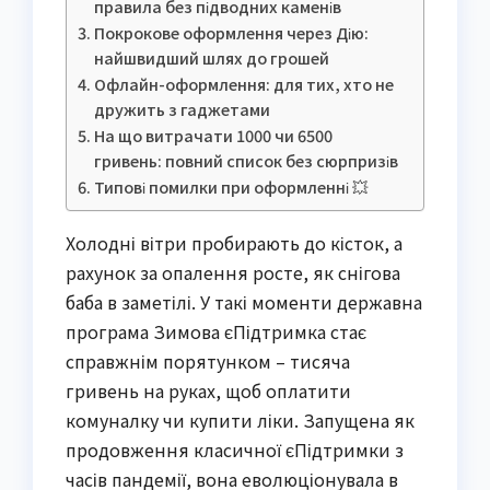
правила без підводних каменів
Покрокове оформлення через Дію:
найшвидший шлях до грошей
Офлайн-оформлення: для тих, хто не
дружить з гаджетами
На що витрачати 1000 чи 6500
гривень: повний список без сюрпризів
Типові помилки при оформленні 💥
Холодні вітри пробирають до кісток, а
рахунок за опалення росте, як снігова
баба в заметілі. У такі моменти державна
програма Зимова єПідтримка стає
справжнім порятунком – тисяча
гривень на руках, щоб оплатити
комуналку чи купити ліки. Запущена як
продовження класичної єПідтримки з
часів пандемії, вона еволюціонувала в