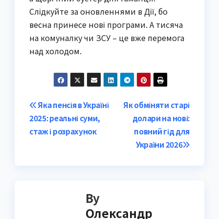
Слідкуйте за оновленнями в Дії, бо
весна принесе нові програми. А тисяча
на комуналку чи ЗСУ – це вже перемога
над холодом.
Post
Яка пенсія в Україні
Як обміняти старі
2025: реальні суми,
долари на нові:
navigation
стаж і розрахунок
повний гід для
України 2026
By
Олександр