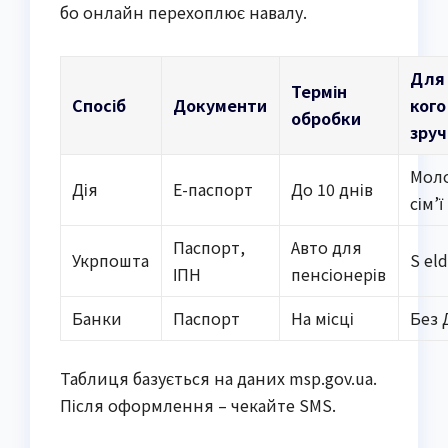
бо онлайн перехоплює навалу.
Для
Термін
Спосіб
Документи
кого
обробки
зру
Мол
Дія
Е-паспорт
До 10 днів
сім’ї
Паспорт,
Авто для
Укрпошта
S el
ІПН
пенсіонерів
Банки
Паспорт
На місці
Без Д
Таблиця базується на даних msp.gov.ua.
Після оформлення – чекайте SMS.