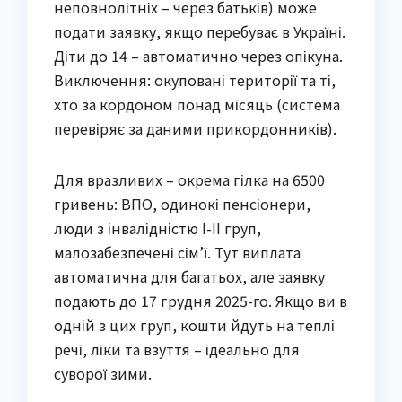
неповнолітніх – через батьків) може
подати заявку, якщо перебуває в Україні.
Діти до 14 – автоматично через опікуна.
Виключення: окуповані території та ті,
хто за кордоном понад місяць (система
перевіряє за даними прикордонників).
Для вразливих – окрема гілка на 6500
гривень: ВПО, одинокі пенсіонери,
люди з інвалідністю I-II груп,
малозабезпечені сім’ї. Тут виплата
автоматична для багатьох, але заявку
подають до 17 грудня 2025-го. Якщо ви в
одній з цих груп, кошти йдуть на теплі
речі, ліки та взуття – ідеально для
суворої зими.