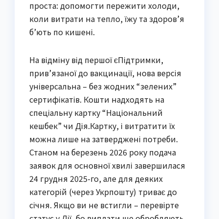
проста: допомогти пережити холоди,
коли витрати на тепло, їжу та здоров’я
б’ють по кишені.
На відміну від першої єПідтримки,
прив’язаної до вакцинації, нова версія
універсальна – без жодних “зелених”
сертифікатів. Кошти надходять на
спеціальну картку “Національний
кешбек” чи Дія.Картку, і витратити їх
можна лише на затверджені потреби.
Станом на березень 2026 року подача
заявок для основної хвилі завершилася
24 грудня 2025-го, але для деяких
категорій (через Укрпошту) триває до
січня. Якщо ви не встигли – перевірте
статус у Дії, бо виплати ще обробляють.