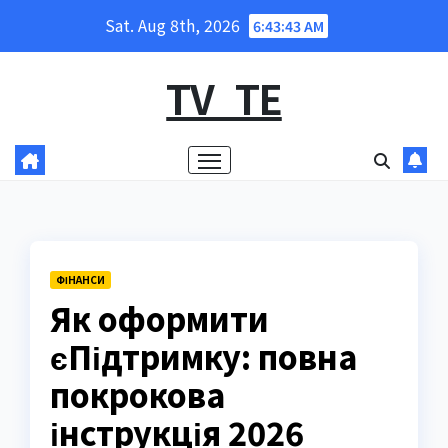
Skip
Sat. Aug 8th, 2026
6:43:44 AM
to
content
TV_TE
ФІНАНСИ
Як оформити
єПідтримку: повна
покрокова
інструкція 2026