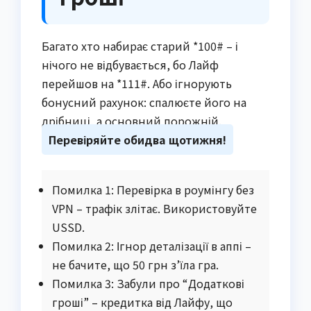
Багато хто набирає старий *100# – і
нічого не відбувається, бо Лайф
перейшов на *111#. Або ігнорують
бонусний рахунок: спалюєте його на
дрібниці, а основний порожній.
Перевіряйте обидва щотижня!
Помилка 1: Перевірка в роумінгу без
VPN – трафік злітає. Використовуйте
USSD.
Помилка 2: Ігнор деталізації в аппі –
не бачите, що 50 грн з’їла гра.
Помилка 3: Забули про “Додаткові
гроші” – кредитка від Лайфу, що