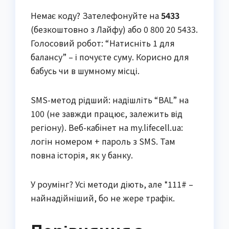
Немає коду? Зателефонуйте на
5433
(безкоштовно з Лайфу) або 0 800 20 5433.
Голосовий робот: “Натисніть 1 для
балансу” – і почуєте суму. Корисно для
бабусь чи в шумному місці.
SMS-метод рідший: надішліть “BAL” на
100 (не завжди працює, залежить від
регіону). Веб-кабінет на my.lifecell.ua:
логін номером + пароль з SMS. Там
повна історія, як у банку.
У роумінг? Усі методи діють, але *111# –
найнадійніший, бо не жере трафік.