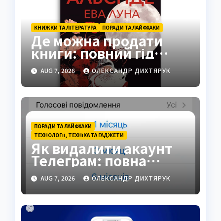
КНИЖКИ ТА ЛІТЕРАТУРА
ПОРАДИ ТА ЛАЙФХАКИ
Де можна продати
книги: повний гід
платформами 2026
AUG 7, 2026
ОЛЕКСАНДР ДИХТЯРУК
ПОРАДИ ТА ЛАЙФХАКИ
ТЕХНОЛОГІЇ, ТЕХНІКА ТА ГАДЖЕТИ
Як видалити акаунт
Телеграм: повна
інструкція на 2026 рік
AUG 7, 2026
ОЛЕКСАНДР ДИХТЯРУК