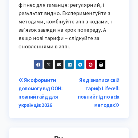
фітнес для гаманця: регулярний, і
результат видно. Експериментуйте з
методами, комбінуйте апп з кодами, і
зв’язок завжди на крок попереду. А
якщо нові тарифи – слідкуйте за
оновленнями в аппі.
Post
Як оформити
Як дізнатися свій
допомогу від ООН:
тариф Lifecell:
navigation
повний гайд для
повний гід по всіх
українців 2026
методах