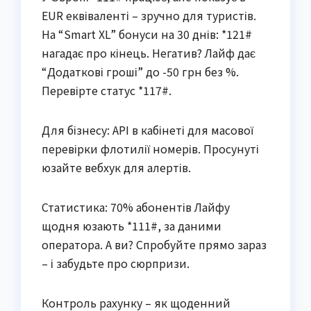
EUR еквіваленті – зручно для туристів.
На “Smart XL” бонуси на 30 днів: *121#
нагадає про кінець. Негатив? Лайф дає
“Додаткові гроші” до -50 грн без %.
Перевірте статус *117#.
Для бізнесу: API в кабінеті для масової
перевірки флотилії номерів. Просунуті
юзайте вебхук для алертів.
Статистика: 70% абонентів Лайфу
щодня юзають *111#, за даними
оператора. А ви? Спробуйте прямо зараз
– і забудьте про сюрпризи.
Контроль рахунку – як щоденний