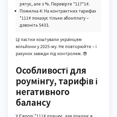
рятує, але з %. Перевірте *117*1#.
Помилка 4: На контрактних тарифах
*111# показує тільки абонплату –
дзвоніть 5433.
Ці пастки коштували українцям
мільйони у 2025-му. Не повторюйте – і
рахунок завжди під контролем. 😎
Особливості для
роумінгу, тарифів і
негативного
балансу
У Європі *111# працює, але показує в