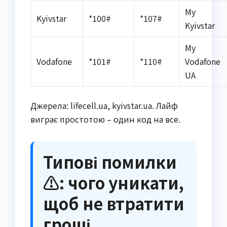
My
Kyivstar
*100#
*107#
Kyivstar
My
Vodafone
*101#
*110#
Vodafone
UA
Джерела: lifecell.ua, kyivstar.ua. Лайф
виграє простотою – один код на все.
Типові помилки
⚠️: чого уникати,
щоб не втратити
гроші