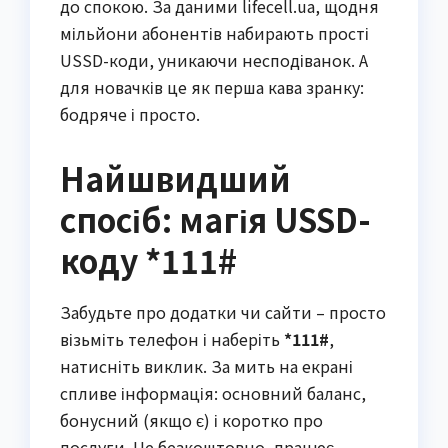
до спокою. За даними lifecell.ua, щодня
мільйони абонентів набирають прості
USSD-коди, уникаючи несподіванок. А
для новачків це як перша кава зранку:
бодряче і просто.
Найшвидший
спосіб: магія USSD-
коду *111#
Забудьте про додатки чи сайти – просто
візьміть телефон і наберіть
*111#
,
натисніть виклик. За мить на екрані
спливе інформація: основний баланс,
бонусний (якщо є) і коротко про
послуги. Це безкоштовно, працює