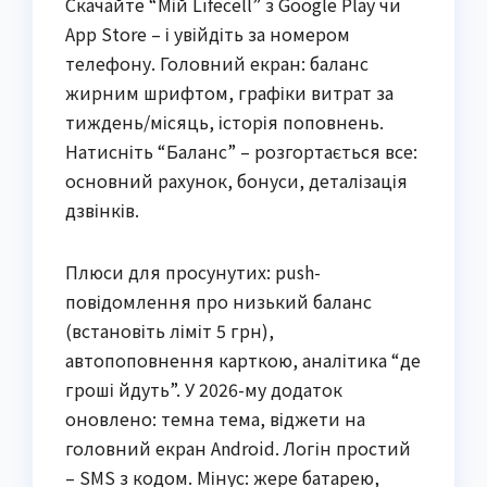
Скачайте “Мій Lifecell” з Google Play чи
App Store – і увійдіть за номером
телефону. Головний екран: баланс
жирним шрифтом, графіки витрат за
тиждень/місяць, історія поповнень.
Натисніть “Баланс” – розгортається все:
основний рахунок, бонуси, деталізація
дзвінків.
Плюси для просунутих: push-
повідомлення про низький баланс
(встановіть ліміт 5 грн),
автопоповнення карткою, аналітика “де
гроші йдуть”. У 2026-му додаток
оновлено: темна тема, віджети на
головний екран Android. Логін простий
– SMS з кодом. Мінус: жере батарею,