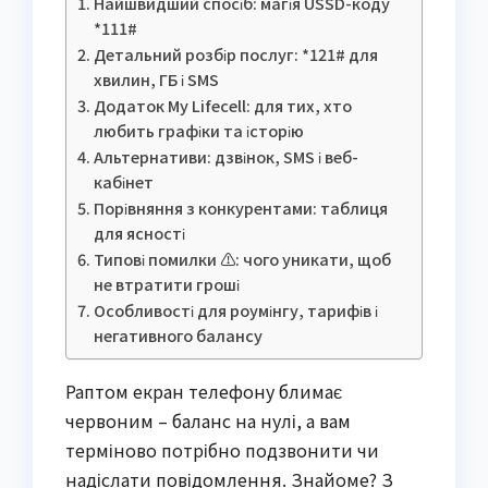
Найшвидший спосіб: магія USSD-коду
*111#
Детальний розбір послуг: *121# для
хвилин, ГБ і SMS
Додаток My Lifecell: для тих, хто
любить графіки та історію
Альтернативи: дзвінок, SMS і веб-
кабінет
Порівняння з конкурентами: таблиця
для ясності
Типові помилки ⚠️: чого уникати, щоб
не втратити гроші
Особливості для роумінгу, тарифів і
негативного балансу
Раптом екран телефону блимає
червоним – баланс на нулі, а вам
терміново потрібно подзвонити чи
надіслати повідомлення. Знайоме? З