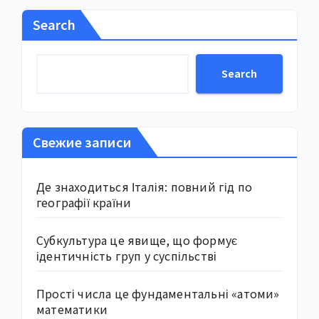
Search
Search
Свежие записи
Де знаходиться Італія: повний гід по
географії країни
Субкультура це явище, що формує
ідентичність груп у суспільстві
Прості числа це фундаментальні «атоми»
математики