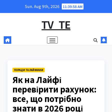
Skip
Sun. Aug 9th, 2026
11:39:59 AM
to
content
TV_TE
ПОРАДИ ТА ЛАЙФХАКИ
Як на Лайфі
перевірити рахунок:
все, що потрібно
знати в 2026 році