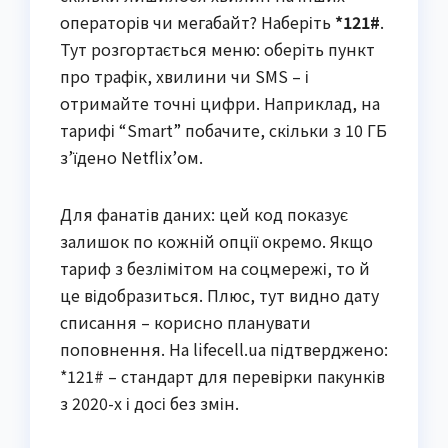
операторів чи мегабайт? Наберіть
*121#
.
Тут розгортається меню: оберіть пункт
про трафік, хвилини чи SMS – і
отримайте точні цифри. Наприклад, на
тарифі “Smart” побачите, скільки з 10 ГБ
з’їдено Netflix’ом.
Для фанатів даних: цей код показує
залишок по кожній опції окремо. Якщо
тариф з безлімітом на соцмережі, то й
це відобразиться. Плюс, тут видно дату
списання – корисно планувати
поповнення. На lifecell.ua підтверджено:
*121# – стандарт для перевірки пакунків
з 2020-х і досі без змін.