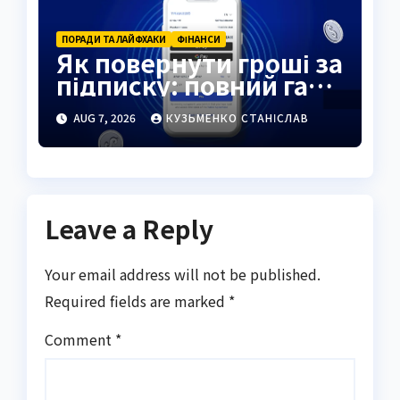
ПОРАДИ ТА ЛАЙФХАКИ
ФІНАНСИ
Як повернути гроші за
підписку: повний гайд
2026
AUG 7, 2026
КУЗЬМЕНКО СТАНІСЛАВ
Leave a Reply
Your email address will not be published.
Required fields are marked
*
Comment
*