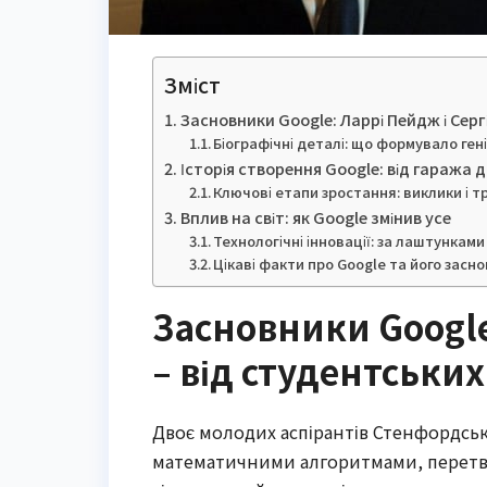
Зміст
Засновники Google: Ларрі Пейдж і Сергі
Біографічні деталі: що формувало гені
Історія створення Google: від гаража д
Ключові етапи зростання: виклики і т
Вплив на світ: як Google змінив усе
Технологічні інновації: за лаштунками
Цікаві факти про Google та його засно
Засновники Google
– від студентських
Двоє молодих аспірантів Стенфордськ
математичними алгоритмами, перетво