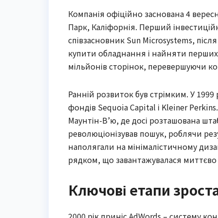
Компанія офіційно заснована 4 вересн
Парк, Каліфорнія. Перший інвестиційн
співзасновник Sun Microsystems, післ
купити обладнання і найняти перших с
мільйонів сторінок, перевершуючи кон
Ранній розвиток був стрімким. У 1999
фондів Sequoia Capital і Kleiner Perkin
Маунтін-В’ю, де досі розташована шта
революціонізував пошук, роблячи рез
наполягали на мінімалістичному диза
рядком, що завантажувалася миттєво 
Ключові етапи зроста
2000 рік приніс AdWords – систему ко