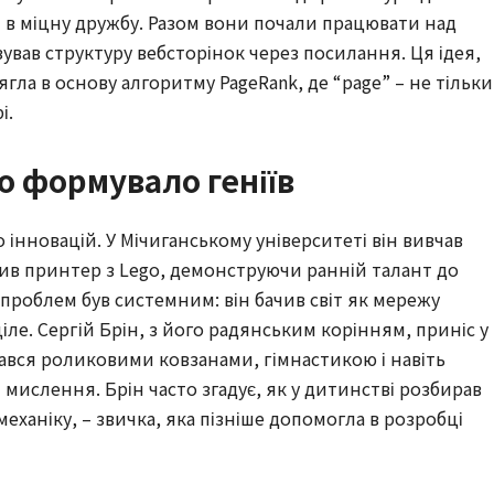
и в міцну дружбу. Разом вони почали працювати над
вав структуру вебсторінок через посилання. Ця ідея,
ла в основу алгоритму PageRank, де “page” – не тільки
і.
що формувало геніїв
 інновацій. У Мічиганському університеті він вивчав
рив принтер з Lego, демонструючи ранній талант до
 проблем був системним: він бачив світ як мережу
ціле. Сергій Брін, з його радянським корінням, приніс у
ймався роликовими ковзанами, гімнастикою і навіть
мислення. Брін часто згадує, як у дитинстві розбирав
еханіку, – звичка, яка пізніше допомогла в розробці