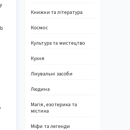
у
Книжки та література
Космос
ub
Культура та мистецтво
Кухня
Лікувальні засоби
Людина
о
Магія, езотерика та
,
містика
Міфи та легенди