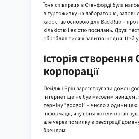
Їхня співпраця в Стенфорді була нап
в гуртожитку на лабораторію, заповн
хаос став основою для BackRub – прот
кількістю і якістю посилань. Друзі тес
обробляв тисячі запитів щодня. Цей ус
Історія створення 
корпорації
Пейдж і Брін зареєстрували домен goog
інтернет ще не був масовим явищем, 
терміну “googol” – число з одиницею 
інформації, яку вони хотіли організу
але через помилку в реєстрації домен
брендом.