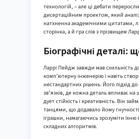
технологій, – але ці дебати переросл
дисертаційним проектом, який аналізу
натхненна академічними цитатами, ляг
сторінка, а й гра слів з прізвищем Ларр
Біографічні деталі: 
Ларрі Пейдж завжди мав схильність до
комп’ютерну інженерію і навіть ство
нестандартних рішень. Його підхід до
зв’язків, де кожна деталь впливає на 
дует стійкість і креативність. Він за
танцями, що додавало йому гнучкості 
іграшки, намагаючись зрозуміти їхню м
складних алгоритмів.