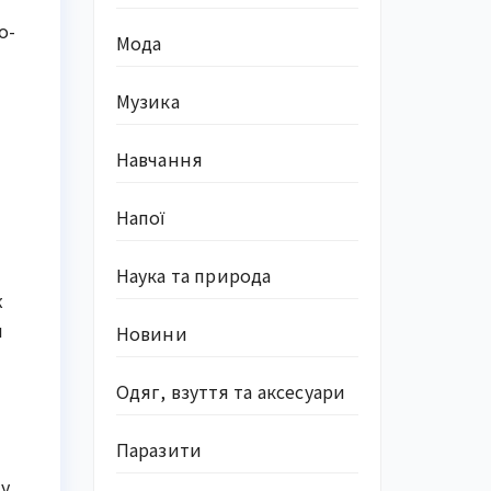
о-
Мода
Музика
Навчання
Напої
Наука та природа
ж
м
Новини
Одяг, взуття та аксесуари
Паразити
у.