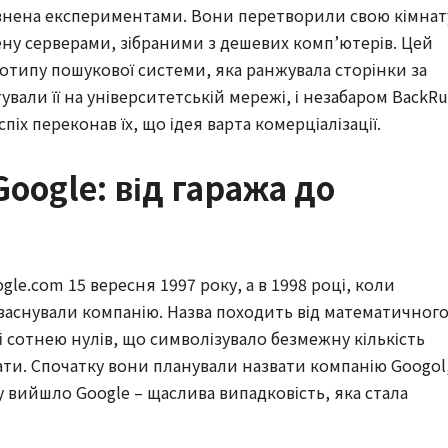
овнена експериментами. Вони перетворили свою кімнат
ену серверами, зібраними з дешевих комп’ютерів. Цей
отипу пошукової системи, яка ранжувала сторінки за
тували її на університетській мережі, і незабаром BackR
піх переконав їх, що ідея варта комерціалізації.
Google: від гаража до
le.com 15 вересня 1997 року, а в 1998 році, коли
заснували компанію. Назва походить від математичног
і сотнею нулів, що символізувало безмежну кількість
вати. Спочатку вони планували назвати компанію Googol
у вийшло Google – щаслива випадковість, яка стала