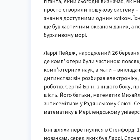
гіганта, який сьогодні визначає, як ми
просто створили пошукову систему –
знання доступними одним кліком. Їхня
ще був хаотичним океаном даних, а п
бурхливому морі.
Ларрі Пейдж, народжений 26 березня 1
де комп’ютери були частиною повсякд
комп’ютерних наук, а мати – виклада
дитинства: він розбирав електроніку,
роботів. Сергій Брін, з іншого боку, п
шість. Його батьки, математик Михайло
антисемітизм у Радянському Союзі. Се
математику в Мерілендському універс
Їхні шляхи перетнулися в Стенфорді 19
новачкам, серед яких був Ларрі. Споча