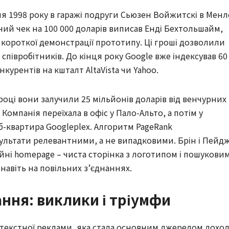
я 1998 року в гаражі подруги Сьюзен Войжитскі в Менл
ий чек на 100 000 доларів виписав Енді Бехтольшайм,
я короткої демонстрації прототипу. Ці гроші дозволили
півробітників. До кінця року Google вже індексував 60
курентів на кшталт AltaVista чи Yahoo.
 році вони залучили 25 мільйонів доларів від венчурних
s. Компанія переїхала в офіс у Пало-Альто, а потім у
б-квартира Googleplex. Алгоритм PageRank
ультати релевантними, а не випадковими. Брін і Пейд
йні homepage – чиста сторінка з логотипом і пошукови
навіть на повільних з’єднаннях.
ння: виклики і тріумфи
нтекстної реклами, яка стала основним джерелом доход