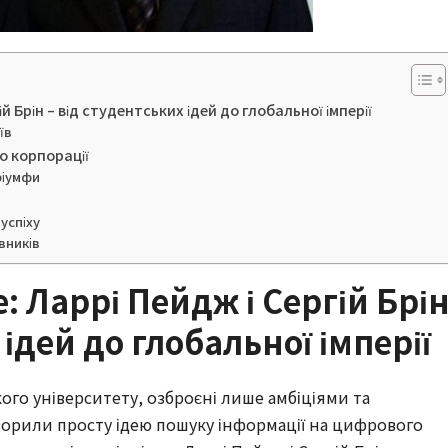
й Брін – від студентських ідей до глобальної імперії
їв
о корпорації
ріумфи
 успіху
вників
: Ларрі Пейдж і Сергій Брі
 ідей до глобальної імперії
ого університету, озброєні лише амбіціями та
рили просту ідею пошуку інформації на цифрового