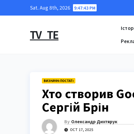
Skip
Sat. Aug 8th, 2026
9:47:44 PM
to
content
Істор
TV_TE
Рекл
ВИЗНАЧНІ ПОСТАТІ
Хто створив Go
Сергій Брін
By
Олександр Дихтярук
OCT 17, 2025