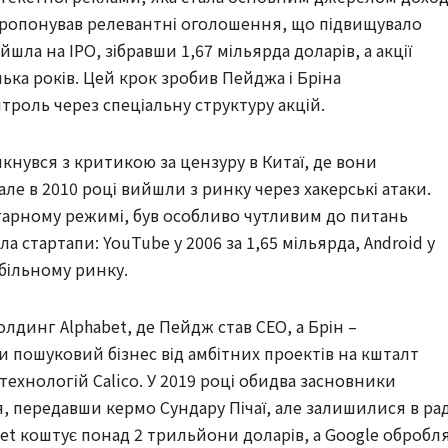
 пропонував релевантні оголошення, що підвищувало
шла на IPO, зібравши 1,67 мільярда доларів, а акції
ілька років. Цей крок зробив Пейджа і Бріна
троль через спеціальну структуру акцій.
тикнувся з критикою за цензуру в Китаї, де вони
ле в 2010 році вийшли з ринку через хакерські атаки.
итарному режимі, був особливо чутливим до питань
а стартапи: YouTube у 2006 за 1,65 мільярда, Android у
більному ринку.
холдинг Alphabet, де Пейдж став CEO, а Брін –
 пошуковий бізнес від амбітних проектів на кшталт
ехнологій Calico. У 2019 році обидва засновники
, передавши кермо Сундару Пічаї, але залишилися в рад
abet коштує понад 2 трильйони доларів, а Google обробл