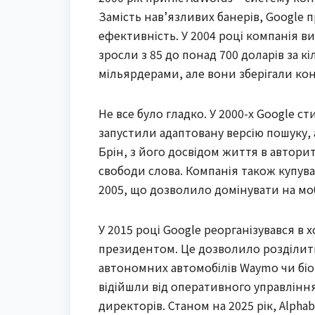
Замість нав’язливих банерів, Google
ефективність. У 2004 році компанія вий
зросли з 85 до понад 700 доларів за к
мільярдерами, але вони зберігали кон
Не все було гладко. У 2000-х Google с
запустили адаптовану версію пошуку, а
Брін, з його досвідом життя в автор
свободи слова. Компанія також купувал
2005, що дозволило домінувати на мо
У 2015 році Google реорганізувався в 
президентом. Це дозволило розділити
автономних автомобілів Waymo чи біот
відійшли від оперативного управління
директорів. Станом на 2025 рік, Alph