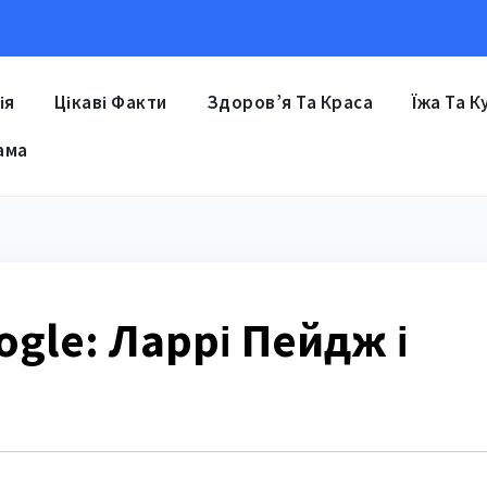
ія
Цікаві Факти
Здоров’я Та Краса
Їжа Та К
ама
ogle: Ларрі Пейдж і