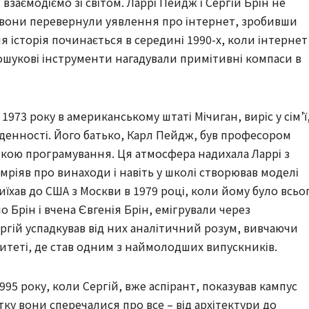
 взаємодіємо зі світом. Ларрі Пейдж і Сергій Брін не
 вони перевернули уявлення про інтернет, зробивши
 історія починається в середині 1990-х, коли інтернет
ошукові інструменти нагадували примітивні компаси в
973 року в американському штаті Мічиган, виріс у сім’ї
енності. Його батько, Карл Пейдж, був професором
чкою програмування. Ця атмосфера надихала Ларрі з
 мріяв про винаходи і навіть у школі створював моделі
риїхав до США з Москви в 1979 році, коли йому було всьо
 Брін і вчена Євгенія Брін, емігрували через
ргій успадкував від них аналітичний розум, вивчаючи
итеті, де став одним з наймолодших випускників.
95 року, коли Сергій, вже аспірант, показував кампус
тку вони сперечалися про все – від архітектури до