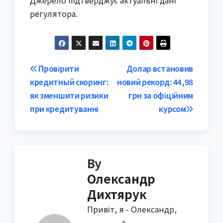
Джерело підтверджує актуальні дані
регулятора.
Post
Провірити
Долар встановив
кредитный скоринг:
новий рекорд: 44,98
navigation
як зменшити ризики
грн за офіційним
при кредитуванні
курсом
By
Олександр
Дихтярук
Привіт, я - Олександр,