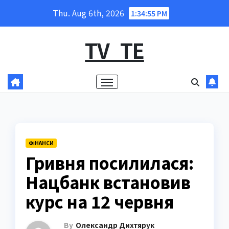
Skip
Thu. Aug 6th, 2026
1:34:56 PM
to
content
TV_TE
ФІНАНСИ
Гривня посилилася:
Нацбанк встановив
курс на 12 червня
By
Олександр Дихтярук