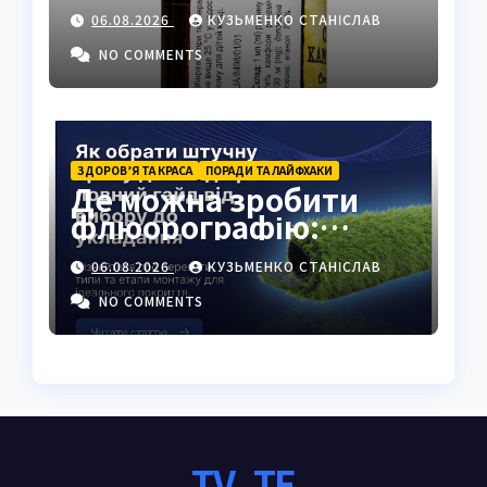
застосуванням і
06.08.2026
КУЗЬМЕНКО СТАНІСЛАВ
властивостями
NO COMMENTS
ЗДОРОВ’Я ТА КРАСА
ПОРАДИ ТА ЛАЙФХАКИ
Де можна зробити
флюорографію:
повний гід для
06.08.2026
КУЗЬМЕНКО СТАНІСЛАВ
українців
NO COMMENTS
TV_TE