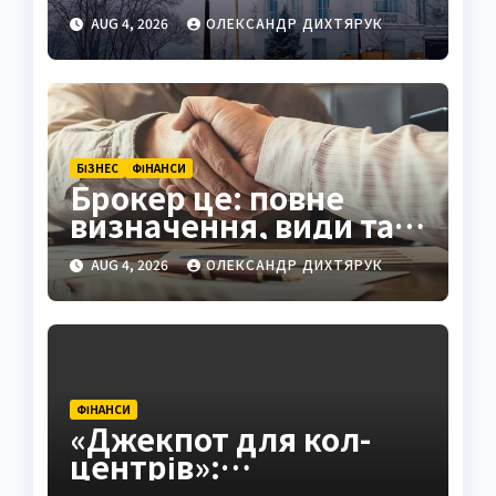
рахунками
AUG 4, 2026
ОЛЕКСАНДР ДИХТЯРУК
БІЗНЕС
ФІНАНСИ
Брокер це: повне
визначення, види та
як обрати надійного
AUG 4, 2026
ОЛЕКСАНДР ДИХТЯРУК
посередника
ФІНАНСИ
«Джекпот для кол-
центрів»:
Смілянський про нові