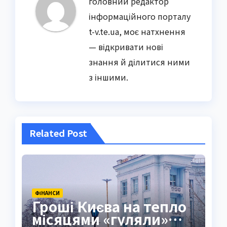
головний редактор
інформаційного порталу
t-v.te.ua, моє натхнення
— відкривати нові
знання й ділитися ними
з іншими.
Related Post
ФІНАНСИ
Гроші Києва на тепло
місяцями «гуляли»