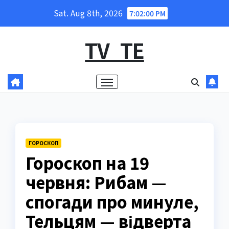
Skip
Sat. Aug 8th, 2026
7:02:01 PM
to
content
TV_TE
ГОРОСКОП
Гороскоп на 19
червня: Рибам —
спогади про минуле,
Тельцям — відверта