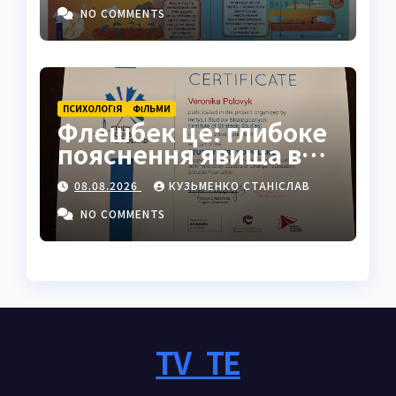
NO COMMENTS
ПСИХОЛОГІЯ
ФІЛЬМИ
Флешбек це: глибоке
пояснення явища в
психології, кіно та
08.08.2026
КУЗЬМЕНКО СТАНІСЛАВ
житті
NO COMMENTS
TV_TE