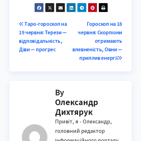
Post
Таро-гороскоп на
Гороскоп на 18
19 червня: Терези —
червня: Скорпіони
navigation
відповідальність,
отримають
Діви — прогрес
впевненість, Овни —
приплив енергії
By
Олександр
Дихтярук
Привіт, я - Олександр,
головний редактор
інформаційного порталу