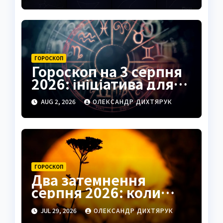
ГОРОСКОП
Гороскоп на 3 серпня
2026: ініціатива для
Овнів, підказки для
AUG 2, 2026
ОЛЕКСАНДР ДИХТЯРУК
Риб
ГОРОСКОП
Два затемнення
серпня 2026: коли
чекати удачі в коханні
JUL 29, 2026
ОЛЕКСАНДР ДИХТЯРУК
та грошах