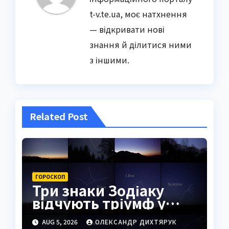
t-v.te.ua, моє натхнення
— відкривати нові
знання й ділитися ними
з іншими.
Related Post
ГОРОСКОП
Три знаки Зодіаку
відчують тріумф у
справах уже
AUG 5, 2026
ОЛЕКСАНДР ДИХТЯРУК
найближчими днями