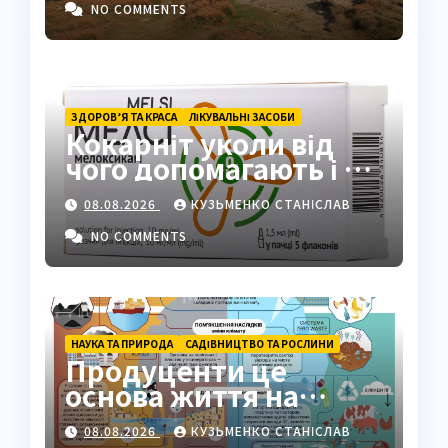
Карпат
NO COMMENTS
ЗДОРОВ’Я ТА КРАСА
ЛІКУВАЛЬНІ ЗАСОБИ
Кокарніт уколи від
чого допомагають і як
працюють
08.08.2026
КУЗЬМЕНКО СТАНІСЛАВ
NO COMMENTS
НАУКА ТА ПРИРОДА
САДІВНИЦТВО ТА РОСЛИНИ
Продуценти це
основа життя на
Землі: повний гід
08.08.2026
КУЗЬМЕНКО СТАНІСЛАВ