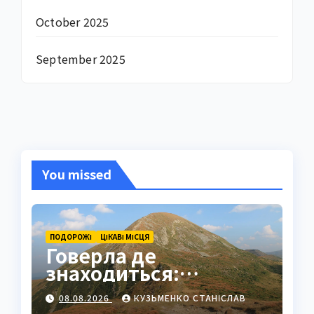
October 2025
September 2025
You missed
ПОДОРОЖІ
ЦІКАВІ МІСЦЯ
Говерла де
знаходиться:
найвища вершина
08.08.2026
КУЗЬМЕНКО СТАНІСЛАВ
України в серці