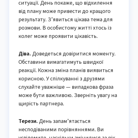
ситуації. День покаже, що відхилення
від плану може привести до кращого
результату. З’явиться цікава тема для
розмови. В особистому житті хтось із
колег може проявити цікавість.
Діва.
Доведеться довіритися моменту.
Обставини вимагатимуть швидкої
реакції. Кожна зміна планів виявиться
корисною. У спілкуванні з друзями
слухайте уважніше — випадкова фраза
може бути важливою. Зверніть увагу на
щирість партнера.
Терези.
День запам’ятається
несподіваними порівняннями. Ви
усвідомите, наскільки змінилися за рік.