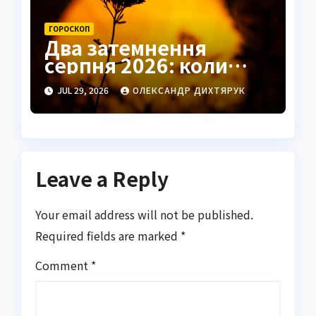
ГОРОСКОП
Два затемнення
серпня 2026: коли
чекати удачі в коханні
JUL 29, 2026
ОЛЕКСАНДР ДИХТЯРУК
та грошах
Leave a Reply
Your email address will not be published.
Required fields are marked
*
Comment
*