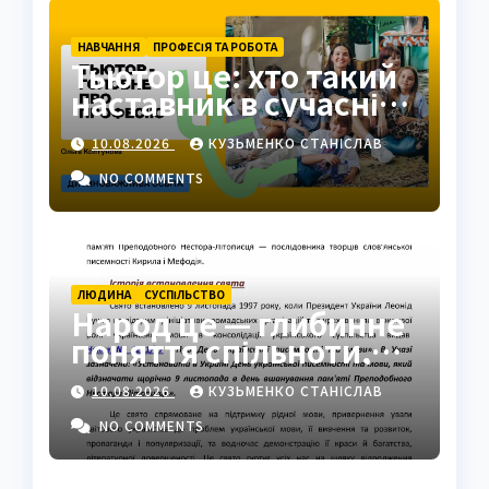
НАВЧАННЯ
ПРОФЕСІЯ ТА РОБОТА
Тьютор це: хто такий
наставник в сучасній
освіті
10.08.2026
КУЗЬМЕНКО СТАНІСЛАВ
NO COMMENTS
ЛЮДИНА
СУCПІЛЬСТВО
Народ це — глибинне
поняття спільноти,
ідентичності та сили
10.08.2026
КУЗЬМЕНКО СТАНІСЛАВ
NO COMMENTS