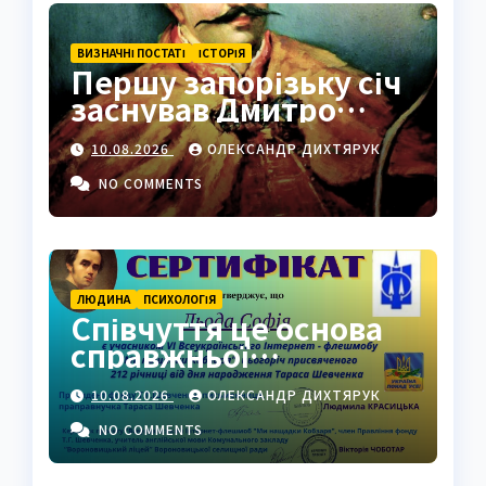
ВИЗНАЧНІ ПОСТАТІ
ІСТОРІЯ
Першу запорізьку січ
заснував Дмитро
Вишневецький на
10.08.2026
ОЛЕКСАНДР ДИХТЯРУК
Малій Хортиці
NO COMMENTS
ЛЮДИНА
ПСИХОЛОГІЯ
Співчуття це основа
справжньої
людяності
10.08.2026
ОЛЕКСАНДР ДИХТЯРУК
NO COMMENTS