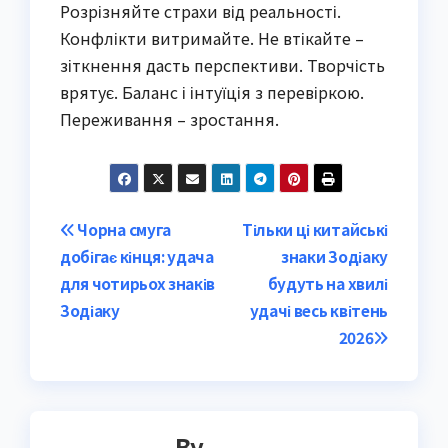
Розрізняйте страхи від реальності.
Конфлікти витримайте. Не втікайте –
зіткнення дасть перспективи. Творчість
врятує. Баланс і інтуїція з перевіркою.
Переживання – зростання.
Post
Чорна смуга
Тільки ці китайські
добігає кінця: удача
знаки Зодіаку
navigation
для чотирьох знаків
будуть на хвилі
Зодіаку
удачі весь квітень
2026
By