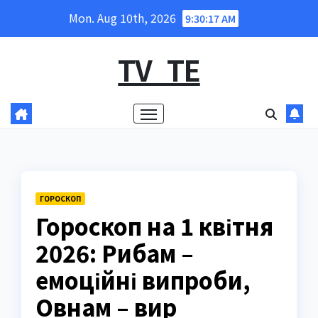
Skip
Mon. Aug 10th, 2026
9:30:18 AM
to
content
TV_TE
ГОРОСКОП
Гороскоп на 1 квітня
2026: Рибам –
емоційні випроби,
Овнам – вир