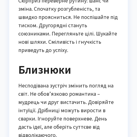
Сюрприз переверне рутину: шанс чи
зміна. Спочатку розгубленість, та
швидко проясниться. Не поспішайте під
тиском. Другорядні стануть
союзниками. Перегляньте цілі. Шукайте
нові шляхи. Сміливість і гнучкість
приведуть до успіху.
Близнюки
Несподівана зустріч змінить погляд на
світ. Не обов’язково романтика –
мудрець чи друг вистачить. Довіряйте
інтуїції. Дрібниці можуть вирости в
сварки. Ігноруйте поверхневе. День
дасть ідеї, але оберіть суттєве від
відволікаючого.