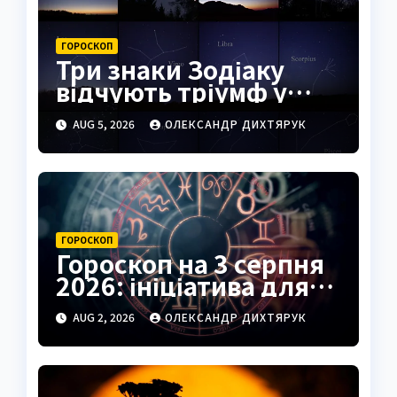
ГОРОСКОП
Три знаки Зодіаку
відчують тріумф у
справах уже
AUG 5, 2026
ОЛЕКСАНДР ДИХТЯРУК
найближчими днями
ГОРОСКОП
Гороскоп на 3 серпня
2026: ініціатива для
Овнів, підказки для
AUG 2, 2026
ОЛЕКСАНДР ДИХТЯРУК
Риб