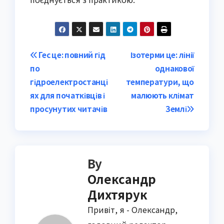
Post
Гес це: повний гід
Ізотерми це: лінії
по
однакової
navigation
гідроелектростанці
температури, що
ях для початківців і
малюють клімат
просунутих читачів
Землі
By
Олександр
Дихтярук
Привіт, я - Олександр,