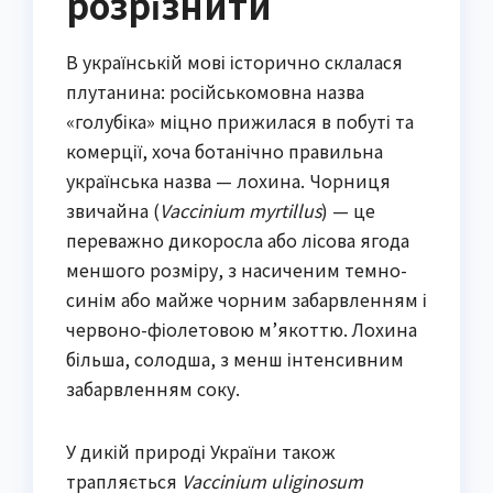
розрізнити
В українській мові історично склалася
плутанина: російськомовна назва
«голубіка» міцно прижилася в побуті та
комерції, хоча ботанічно правильна
українська назва — лохина. Чорниця
звичайна (
Vaccinium myrtillus
) — це
переважно дикоросла або лісова ягода
меншого розміру, з насиченим темно-
синім або майже чорним забарвленням і
червоно-фіолетовою м’якоттю. Лохина
більша, солодша, з менш інтенсивним
забарвленням соку.
У дикій природі України також
трапляється
Vaccinium uliginosum