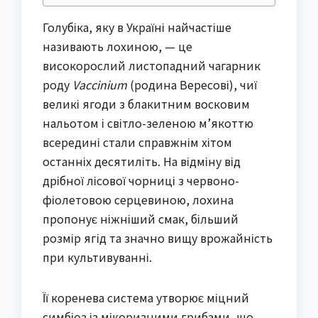
Голубіка, яку в Україні найчастіше
називають лохиною, — це
високорослий листопадний чагарник
роду
Vaccinium
(родина Вересові), чиї
великі ягоди з блакитним восковим
нальотом і світло-зеленою м’якоттю
всередині стали справжнім хітом
останніх десятиліть. На відміну від
дрібної лісової чорниці з червоно-
фіолетовою серцевиною, лохина
пропонує ніжніший смак, більший
розмір ягід та значно вищу врожайність
при культивуванні.
Її коренева система утворює міцний
симбіоз із мікоризними грибами, що