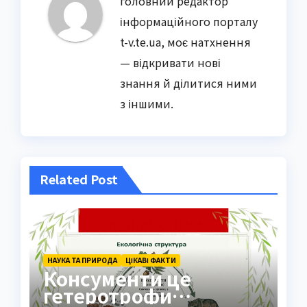
головний редактор
інформаційного порталу
t-v.te.ua, моє натхнення
— відкривати нові
знання й ділитися ними
з іншими.
Related Post
НАУКА ТА ПРИРОДА
ЦІКАВІ ФАКТИ
Консументи це
гетеротрофи