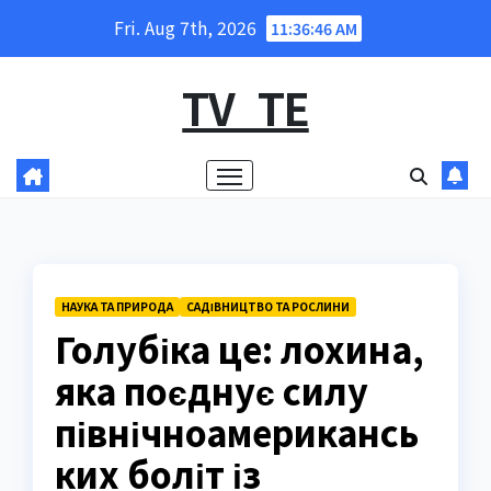
Skip
Fri. Aug 7th, 2026
11:36:48 AM
to
content
TV_TE
НАУКА ТА ПРИРОДА
САДІВНИЦТВО ТА РОСЛИНИ
Голубіка це: лохина,
яка поєднує силу
північноамерикансь
ких боліт із