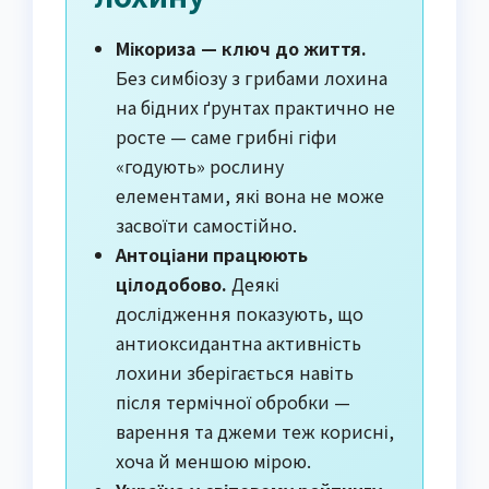
Мікориза — ключ до життя.
Без симбіозу з грибами лохина
на бідних ґрунтах практично не
росте — саме грибні гіфи
«годують» рослину
елементами, які вона не може
засвоїти самостійно.
Антоціани працюють
цілодобово.
Деякі
дослідження показують, що
антиоксидантна активність
лохини зберігається навіть
після термічної обробки —
варення та джеми теж корисні,
хоча й меншою мірою.