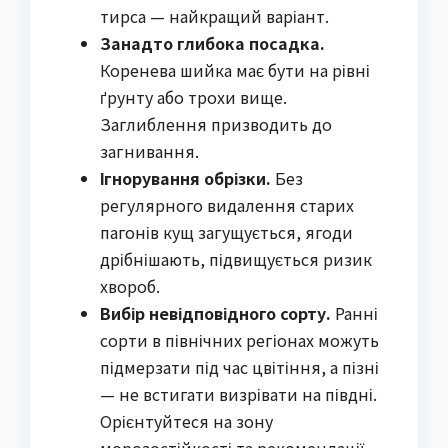
тирса — найкращий варіант.
Занадто глибока посадка.
Коренева шийка має бути на рівні
ґрунту або трохи вище.
Заглиблення призводить до
загнивання.
Ігнорування обрізки.
Без
регулярного видалення старих
пагонів кущ загущується, ягоди
дрібнішають, підвищується ризик
хвороб.
Вибір невідповідного сорту.
Ранні
сорти в північних регіонах можуть
підмерзати під час цвітіння, а пізні
— не встигати визрівати на півдні.
Орієнтуйтеся на зону
морозостійкості та рекомендації