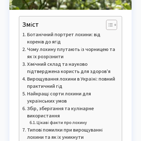
Зміст
Ботанічний портрет лохини: від
коренів до ягід
Чому лохину плутають із чорницею та
як їх розрізнити
Хімічний склад та науково
підтверджена користь для здоров’я
Вирощування лохини в Україні: повний
практичний гід
Найкращі сорти лохини для
українських умов
Збір, зберігання та кулінарне
використання
Цікаві факти про лохину
Типові помилки при вирощуванні
лохини та як їх уникнути