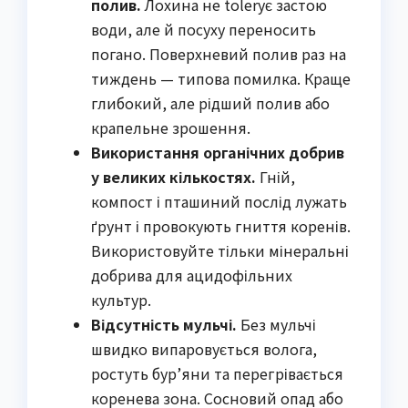
полив.
Лохина не tolerує застою
води, але й посуху переносить
погано. Поверхневий полив раз на
тиждень — типова помилка. Краще
глибокий, але рідший полив або
крапельне зрошення.
Використання органічних добрив
у великих кількостях.
Гній,
компост і пташиний послід лужать
ґрунт і провокують гниття коренів.
Використовуйте тільки мінеральні
добрива для ацидофільних
культур.
Відсутність мульчі.
Без мульчі
швидко випаровується волога,
ростуть бур’яни та перегрівається
коренева зона. Сосновий опад або