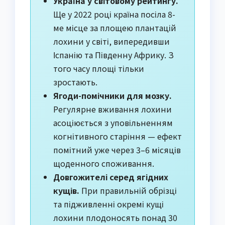
Україна у світовому рейтингу.
Ще у 2022 році країна посіла 8-
ме місце за площею плантацій
лохини у світі, випередивши
Іспанію та Південну Африку. З
того часу площі тільки
зростають.
Ягоди-помічники для мозку.
Регулярне вживання лохини
асоціюється з уповільненням
когнітивного старіння — ефект
помітний уже через 3–6 місяців
щоденного споживання.
Довгожителі серед ягідних
кущів.
При правильній обрізці
та підживленні окремі кущі
лохини плодоносять понад 30