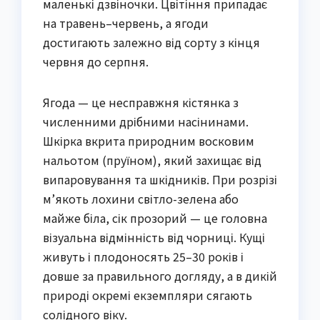
маленькі дзвіночки. Цвітіння припадає
на травень–червень, а ягоди
достигають залежно від сорту з кінця
червня до серпня.
Ягода — це несправжня кістянка з
численними дрібними насінинами.
Шкірка вкрита природним восковим
нальотом (пруїном), який захищає від
випаровування та шкідників. При розрізі
м’якоть лохини світло-зелена або
майже біла, сік прозорий — це головна
візуальна відмінність від чорниці. Кущі
живуть і плодоносять 25–30 років і
довше за правильного догляду, а в дикій
природі окремі екземпляри сягають
солідного віку.