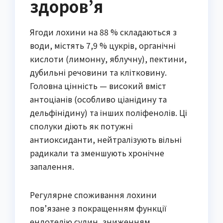
здоров’я
Ягоди лохини на 88 % складаються з
води, містять 7,9 % цукрів, органічні
кислоти (лимонну, яблучну), пектини,
дубильні речовини та клітковину.
Головна цінність — високий вміст
антоціанів (особливо ціанідину та
дельфінідину) та інших поліфенолів. Ці
сполуки діють як потужні
антиоксиданти, нейтралізують вільні
радикали та зменшують хронічне
запалення.
Регулярне споживання лохини
пов’язане з покращенням функції
ендотелію судин, зниженням