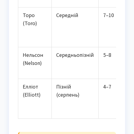
Торо
Середній
7–10
(Toro)
Нельсон
Середньопізній
5–8
(Nelson)
Елліот
Пізній
4–7
(Elliott)
(серпень)