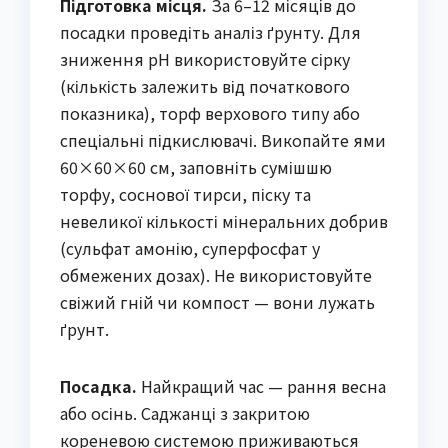
Підготовка місця.
За 6–12 місяців до
посадки проведіть аналіз ґрунту. Для
зниження pH використовуйте сірку
(кількість залежить від початкового
показника), торф верхового типу або
спеціальні підкислювачі. Викопайте ями
60×60×60 см, заповніть сумішшю
торфу, соснової тирси, піску та
невеликої кількості мінеральних добрив
(сульфат амонію, суперфосфат у
обмежених дозах). Не використовуйте
свіжий гній чи компост — вони лужать
ґрунт.
Посадка.
Найкращий час — рання весна
або осінь. Саджанці з закритою
кореневою системою приживаються