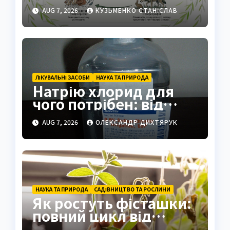
екосистеми
AUG 7, 2026
КУЗЬМЕНКО СТАНІСЛАВ
ЛІКУВАЛЬНІ ЗАСОБИ
НАУКА ТА ПРИРОДА
Натрію хлорид для
чого потрібен: від
фізрозчину до
AUG 7, 2026
ОЛЕКСАНДР ДИХТЯРУК
промисловості
НАУКА ТА ПРИРОДА
САДІВНИЦТВО ТА РОСЛИНИ
Як ростуть фісташки:
повний цикл від
насіння до стиглого