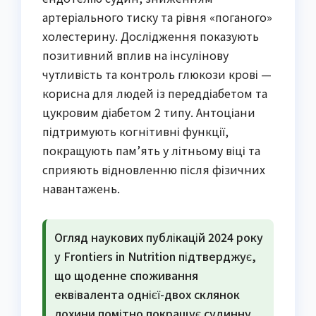
артеріального тиску та рівня «поганого»
холестерину. Дослідження показують
позитивний вплив на інсулінову
чутливість та контроль глюкози крові —
корисна для людей із переддіабетом та
цукровим діабетом 2 типу. Антоціани
підтримують когнітивні функції,
покращують пам’ять у літньому віці та
сприяють відновленню після фізичних
навантажень.
Огляд наукових публікацій 2024 року
у Frontiers in Nutrition підтверджує,
що щоденне споживання
еквівалента однієї-двох склянок
лохини помітно покращує судинну