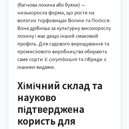
(багнова лохина або буяхи) —
низькоросла форма, що росте на
вологих торфовищах Волині та Полісся.
Вона дрібніша за культурну високорослу
лохину і має дещо інший смаковий
профіль. Для садового вирощування та
промислового виробництва обирають
саме сорти
V. corymbosum
та гібриди з
іншими видами.
Хімічний склад та
науково
підтверджена
користь для