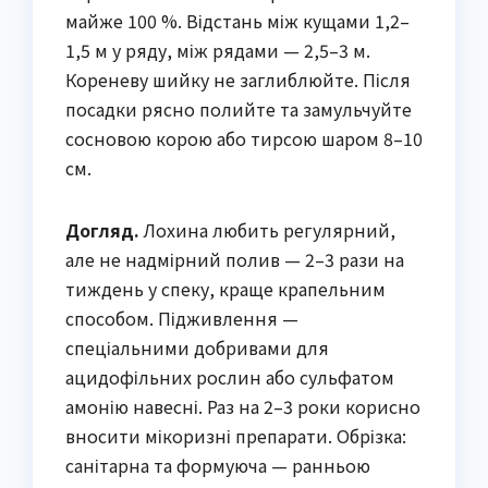
майже 100 %. Відстань між кущами 1,2–
1,5 м у ряду, між рядами — 2,5–3 м.
Кореневу шийку не заглиблюйте. Після
посадки рясно полийте та замульчуйте
сосновою корою або тирсою шаром 8–10
см.
Догляд.
Лохина любить регулярний,
але не надмірний полив — 2–3 рази на
тиждень у спеку, краще крапельним
способом. Підживлення —
спеціальними добривами для
ацидофільних рослин або сульфатом
амонію навесні. Раз на 2–3 роки корисно
вносити мікоризні препарати. Обрізка:
санітарна та формуюча — ранньою