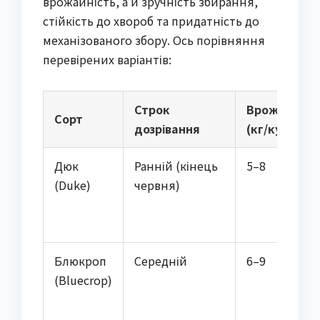
врожайність, а й зручність збирання,
стійкість до хвороб та придатність до
механізованого збору. Ось порівняння
перевірених варіантів:
Строк
Врожайніст
Сорт
дозрівання
(кг/кущ)
Дюк
Ранній (кінець
5–8
(Duke)
червня)
Блюкроп
Середній
6–9
(Bluecrop)