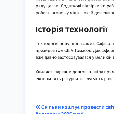
ряду цегли. Додаткові підпірки чи реб
робить огорожу міцнішою й дешевшо
Історія технології
Технологія популярна саме в Саффолку 
президентом США Томасом Джефферсоно
вже давно застосовувалася у Великій 
Хвилясті паркани довговічніші за пря
економлять ресурси та слугують рока
Post
Скільки коштує провести сві
будинку у 2026 році