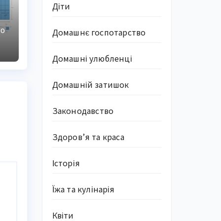
Діти
КО
Домашнє госпотарство
і
в
Домашні улюбленці
Домашній затишок
Законодавство
Здоров’я та краса
Історія
Їжа та кулінарія
Квіти