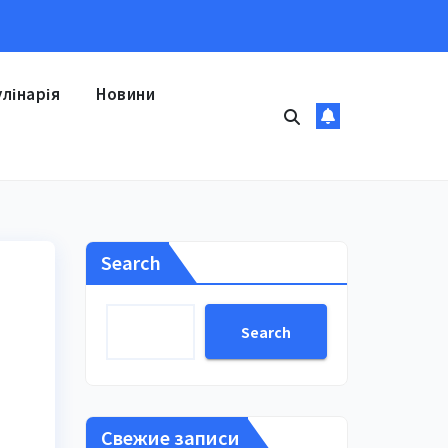
улінарія
Новини
Search
Search
Свежие записи