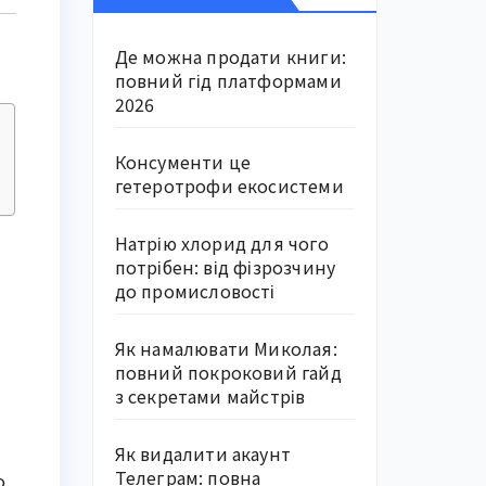
Де можна продати книги:
повний гід платформами
2026
Консументи це
гетеротрофи екосистеми
Натрію хлорид для чого
потрібен: від фізрозчину
до промисловості
Як намалювати Миколая:
повний покроковий гайд
з секретами майстрів
Як видалити акаунт
Телеграм: повна
о