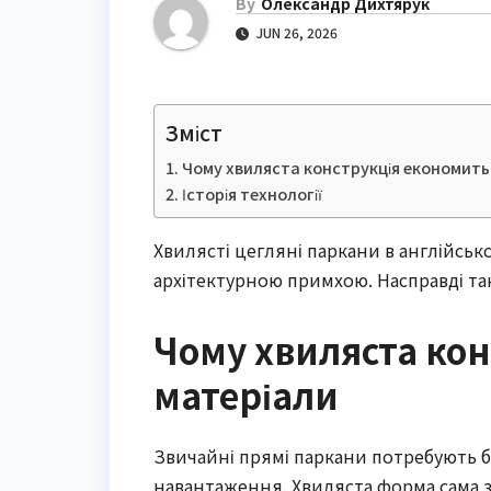
By
Олександр Дихтярук
JUN 26, 2026
Зміст
Чому хвиляста конструкція економить
Історія технології
Хвилясті цегляні паркани в англійсь
архітектурною примхою. Насправді та
Чому хвиляста ко
матеріали
Звичайні прямі паркани потребують б
навантаження. Хвиляста форма сама за