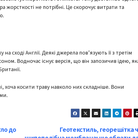
ра жорсткості не потрібні. Це скорочує витрати та
ю.
на сході Англії. Деякі джерела пов’язують її з третім
м. Водночас існує версія, що він запозичив ідею, як
Британії.
мі, хоча косити траву навколо них складніше. Вони
ми.
тло до
Геотекстиль, георешітка 
шипоподібна мембрана: що обрати д