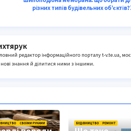
різних типів будівельних об’єктів?
ихтярук
оловний редактор інформаційного порталу t-v.te.ua, моє
нові знання й ділитися ними з іншими.
ІВНИЦТВО
СВОЇМИ РУКАМИ
БУДІВНИЦТВО
РЕМОНТ
верді породи
Що таке