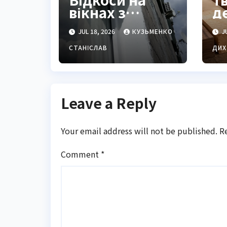
вікнах з
д
вулиці: як
в
JUL 18, 2026
КУЗЬМЕНКО
JU
зробити
з
правильно та
в 
СТАНІСЛАВ
ДИХ
надійно
Leave a Reply
Your email address will not be published.
R
Comment
*