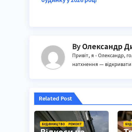
navigation
By
Олександр Д
Привіт, я - Олександр, г
натхнення — відкривати 
Related Post
БУДІВНИЦТВО
РЕМОНТ
БУД
Відкоси на
Т