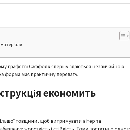
 матеріали
кому графстві Саффолк спершу здаються незвичайною
ка форма має практичну перевагу.
нструкція економить
ільшої товщини, щоб витримувати вітер та
безпечує жорсткість і стійкість. Тому достатньо одног