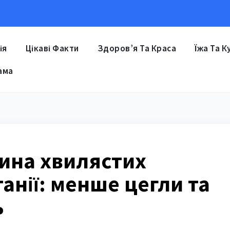
ія
Цікаві Факти
Здоров’я Та Краса
Їжа Та К
ама
ина хвилястих
анії: менше цегли та
ь