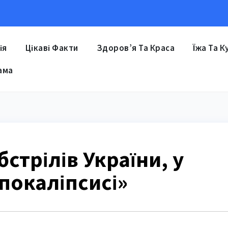
ія
Цікаві Факти
Здоров’я Та Краса
Їжа Та К
ама
бстрілів України, у
покаліпсисі»