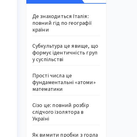
Де знаходиться Італія:
повний гід по географії
країни
Субкультура це явище, що
формує ідентичність груп
у суспільстві
Прості числа це
фундаментальні «атоми»
математики
Сізо це: повний розбір
слідчого ізолятора в
Україні
Як вимити пробки з горла