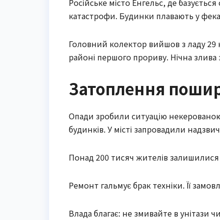
Російське місто Енгельс, де базується
катастрофи. Будинки плавають у фека
Головний колектор вийшов з ладу 29
районі першого прориву. Нічна злива
Затоплення пошир
Опади зробили ситуацію некерованою
будинків. У місті запровадили надзви
Понад 200 тисяч жителів залишилися 
Ремонт гальмує брак техніки. Її замов
Влада благає: не змивайте в унітази чи