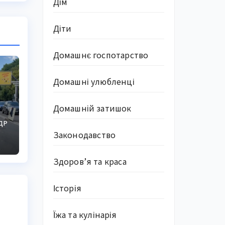
Дім
Діти
Домашнє госпотарство
Домашні улюбленці
Домашній затишок
и
ДР
Законодавство
а
Здоров’я та краса
Історія
Їжа та кулінарія