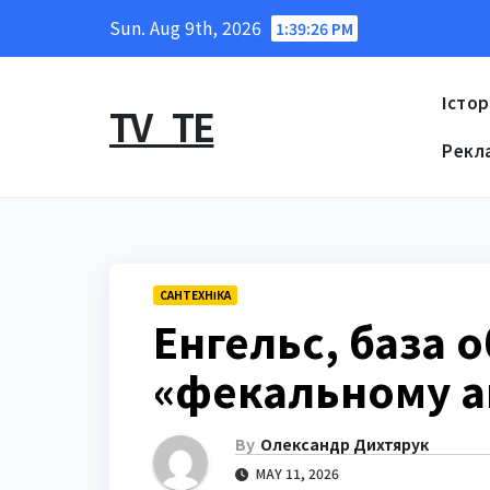
Skip
Sun. Aug 9th, 2026
1:39:27 PM
to
content
Істор
TV_TE
Рекл
САНТЕХНІКА
Енгельс, база о
«фекальному а
By
Олександр Дихтярук
MAY 11, 2026