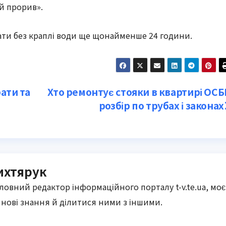
й прорив».
ти без краплі води ще щонайменше 24 години.
ати та
Хто ремонтує стояки в квартирі ОСБ
розбір по трубах і законах
ихтярук
оловний редактор інформаційного порталу t-v.te.ua, моє
нові знання й ділитися ними з іншими.