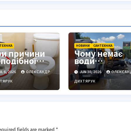
ТЕХНІКА
НОВИНИ
САНТЕХНІКА
ри причини
Чому немає
-подібної
води
орми сидінь
Хмельницьк
L 6, 2026
ОЛЕКСАНДР
JUN 30, 2026
ОЛЕКСАН
 громадських
й: причини
уалетах
частих
ТЯРУК
ДИХТЯРУК
відключень т
перспективи
модернізації
equired fields are marked
*