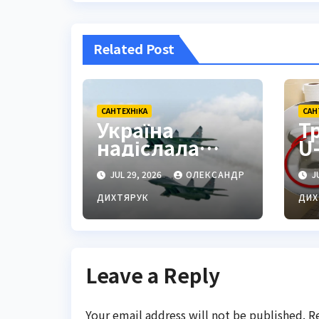
Related Post
САНТЕХНІКА
САН
Україна
Т
надіслала
U
Польщі лист
ф
JUL 29, 2026
ОЛЕКСАНДР
JU
щодо МіГ-29:
у
переговори
т
ДИХТЯРУК
ДИХ
зрушили
Leave a Reply
Your email address will not be published.
R