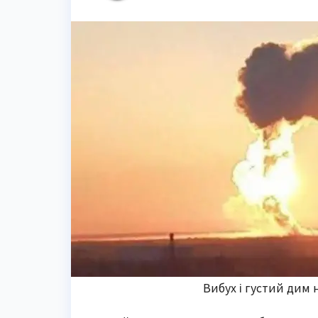
Вибух і густий дим н