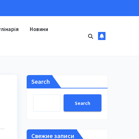
улінарія
Новини
Search
Search
Свежие записи