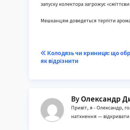
запуску колектора загрожує «сміттєви
Мешканцям доведеться терпіти арома
Post
Колодязь чи криниця: що обр
як відрізнити
navigation
By
Олександр Д
Привіт, я - Олександр, г
натхнення — відкривати 