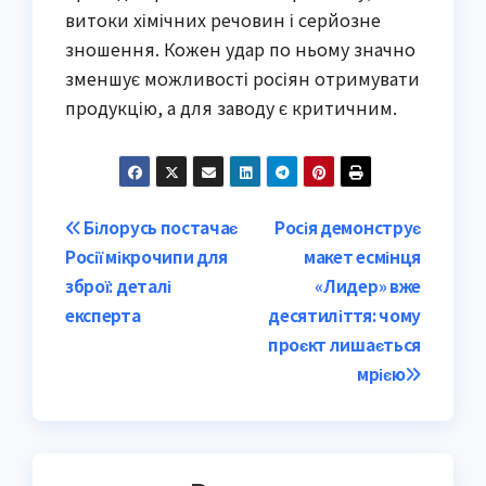
витоки хімічних речовин і серйозне
зношення. Кожен удар по ньому значно
зменшує можливості росіян отримувати
продукцію, а для заводу є критичним.
Post
Білорусь постачає
Росія демонструє
Росії мікрочипи для
макет есмінця
navigation
зброї: деталі
«Лидер» вже
експерта
десятиліття: чому
проєкт лишається
мрією