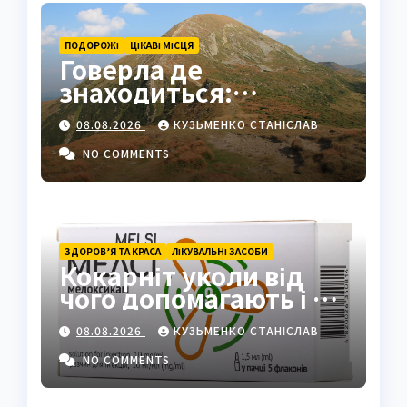
ПОДОРОЖІ
ЦІКАВІ МІСЦЯ
Говерла де
знаходиться:
найвища вершина
08.08.2026
КУЗЬМЕНКО СТАНІСЛАВ
України в серці
Карпат
NO COMMENTS
ЗДОРОВ’Я ТА КРАСА
ЛІКУВАЛЬНІ ЗАСОБИ
Кокарніт уколи від
чого допомагають і як
працюють
08.08.2026
КУЗЬМЕНКО СТАНІСЛАВ
NO COMMENTS