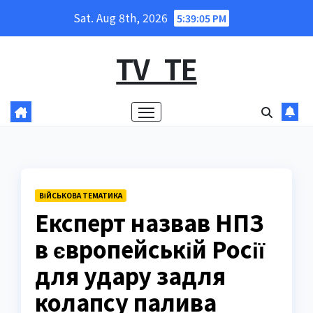
Skip
Sat. Aug 8th, 2026
5:39:06 PM
to
content
TV_TE
ВІЙСЬКОВА ТЕМАТИКА
Експерт назвав НПЗ
в європейській Росії
для удару задля
колапсу палива