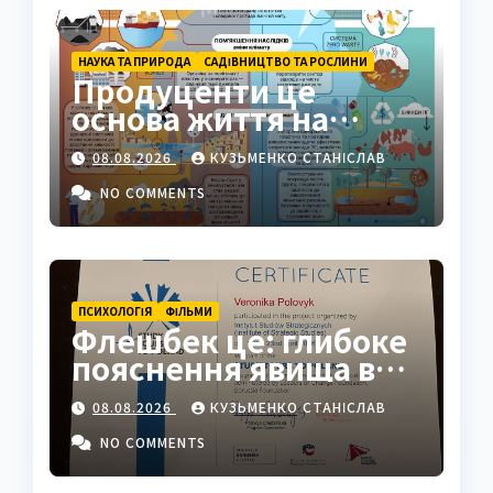
НАУКА ТА ПРИРОДА
САДІВНИЦТВО ТА РОСЛИНИ
Продуценти це
основа життя на
Землі: повний гід
08.08.2026
КУЗЬМЕНКО СТАНІСЛАВ
NO COMMENTS
ПСИХОЛОГІЯ
ФІЛЬМИ
Флешбек це: глибоке
пояснення явища в
психології, кіно та
08.08.2026
КУЗЬМЕНКО СТАНІСЛАВ
житті
NO COMMENTS