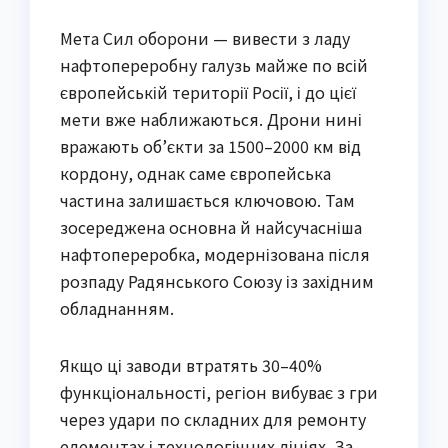
Мета Сил оборони — вивести з ладу
нафтопереробну галузь майже по всій
європейській території Росії, і до цієї
мети вже наближаються. Дрони нині
вражають об’єкти за 1500–2000 км від
кордону, однак саме європейська
частина залишається ключовою. Там
зосереджена основна й найсучасніша
нафтопереробка, модернізована після
розпаду Радянського Союзу із західним
обладнанням.
Якщо ці заводи втратять 30–40%
функціональності, регіон вибуває з гри
через удари по складних для ремонту
елементах і технологічних лініях. За