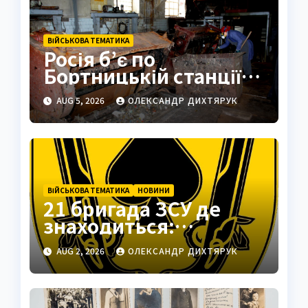
ВІЙСЬКОВА ТЕМАТИКА
Росія б’є по
Бортницькій станції:
експерт попередив
AUG 5, 2026
ОЛЕКСАНДР ДИХТЯРУК
про катастрофу
ВІЙСЬКОВА ТЕМАТИКА
НОВИНИ
21 бригада ЗСУ де
знаходиться:
Подільськ як
AUG 2, 2026
ОЛЕКСАНДР ДИХТЯРУК
стратегічний центр