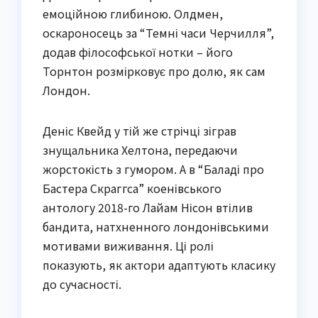
емоційною глибиною. Олдмен,
оскароносець за “Темні часи Черчилля”,
додав філософської нотки – його
Торнтон розмірковує про долю, як сам
Лондон.
Деніс Квейд у тій же стрічці зіграв
знущальника Хелтона, передаючи
жорстокість з гумором. А в “Баладі про
Бастера Скраггса” коенівського
антологу 2018-го Лайам Нісон втілив
бандита, натхненного лондонівськими
мотивами виживання. Ці ролі
показують, як актори адаптують класику
до сучасності.