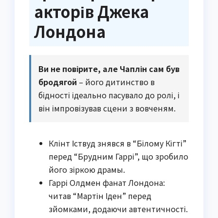
акторів Джека
Лондона
Ви не повірите, але Чаплін сам був
бродягой
– його дитинство в
бідності ідеально пасувало до ролі, і
він імпровізував сцени з вовченям.
Клінт Іствуд знявся в “Білому Кігті”
перед “Брудним Гаррі”, що зробило
його зіркою драмы.
Гаррі Олдмен фанат Лондона:
читав “Мартін Іден” перед
зйомками, додаючи автентичності.