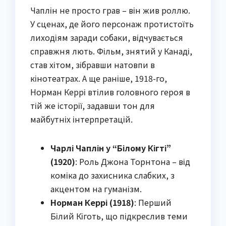
Чаплін не просто грав – він жив роллю.
У сценах, де його персонаж протистоїть
лиходіям заради собаки, відчувається
справжня лють. Фільм, знятий у Канаді,
став хітом, зібравши натовпи в
кінотеатрах. А ще раніше, 1918-го,
Норман Керрі втілив головного героя в
тій же історії, задавши тон для
майбутніх інтерпретацій.
Чарлі Чаплін у “Білому Кігті”
(1920)
: Роль Джона Торнтона – від
коміка до захисника слабких, з
акцентом на гуманізм.
Норман Керрі (1918)
: Перший
Білий Кіготь, що підкреслив теми