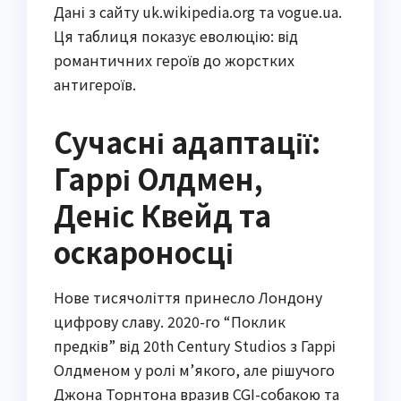
Дані з сайту uk.wikipedia.org та vogue.ua.
Ця таблиця показує еволюцію: від
романтичних героїв до жорстких
антигероїв.
Сучасні адаптації:
Гаррі Олдмен,
Деніс Квейд та
оскароносці
Нове тисячоліття принесло Лондону
цифрову славу. 2020-го “Поклик
предків” від 20th Century Studios з Гаррі
Олдменом у ролі м’якого, але рішучого
Джона Торнтона вразив CGI-собакою та