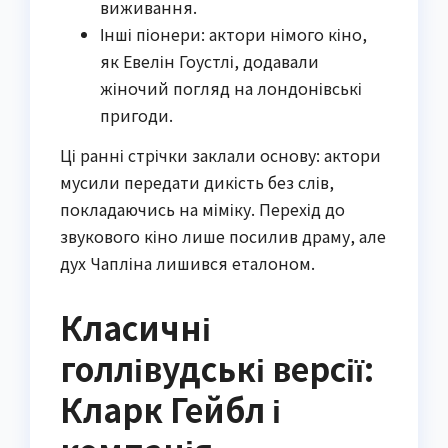
виживання.
Інші піонери: актори німого кіно,
як Евелін Гоустлі, додавали
жіночий погляд на лондонівські
пригоди.
Ці ранні стрічки заклали основу: актори
мусили передати дикість без слів,
покладаючись на міміку. Перехід до
звукового кіно лише посилив драму, але
дух Чапліна лишився еталоном.
Класичні
голлівудські версії:
Кларк Гейбл і