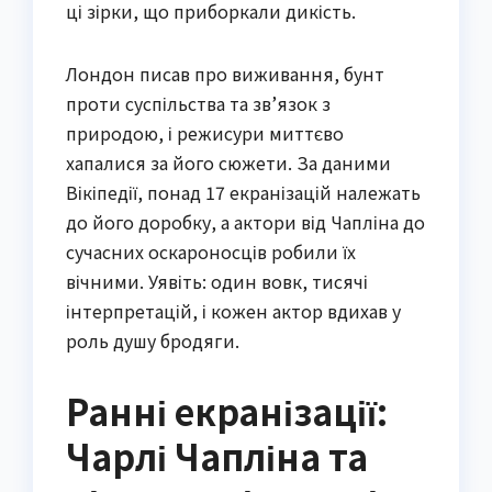
ці зірки, що приборкали дикість.
Лондон писав про виживання, бунт
проти суспільства та зв’язок з
природою, і режисури миттєво
хапалися за його сюжети. За даними
Вікіпедії, понад 17 екранізацій належать
до його доробку, а актори від Чапліна до
сучасних оскароносців робили їх
вічними. Уявіть: один вовк, тисячі
інтерпретацій, і кожен актор вдихав у
роль душу бродяги.
Ранні екранізації:
Чарлі Чапліна та