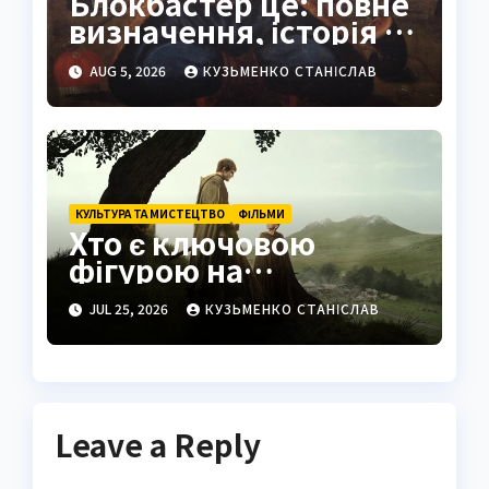
Блокбастер це: повне
визначення, історія та
сучасне значення
AUG 5, 2026
КУЗЬМЕНКО СТАНІСЛАВ
КУЛЬТУРА ТА МИСТЕЦТВО
ФІЛЬМИ
Хто є ключовою
фігурою на
знімальному
JUL 25, 2026
КУЗЬМЕНКО СТАНІСЛАВ
майданчику
Leave a Reply