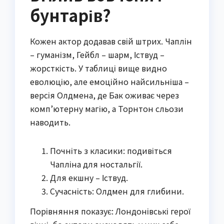
бунтарів?
Кожен актор додавав свій штрих. Чаплін
– гуманізм, Гейбл – шарм, Іствуд –
жорсткість. У таблиці вище видно
еволюцію, але емоційно найсильніша –
версія Олдмена, де Бак оживає через
комп’ютерну магію, а Торнтон сльози
наводить.
Почніть з класики: подивіться
Чапліна для ностальгії.
Для екшну – Іствуд.
Сучасність: Олдмен для глибини.
Порівняння показує: Лондонівські герої