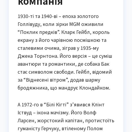
компанія
1930-ті та 1940-ві – епоха золотого
Голлівуду, коли зірки MGM оживили
“Поклик предків”. Кларк Гейбл, король
екрану з його чарівною посмішкою та
сталевими очима, зіграв у 1935-му
Джека Торнтона. Його версія – це суміш
авантюри та романтики, де собака Бак
стає символом свободи. Гейбл, відомий
за “Віднесені вітром”, додав шарму
бродяжника, що мандрує Клондайком.
А 1972-го в “Білі Кігті” з’явився Клінт
Іствуд – ікона мачізму. Його Волф
Ларсен, жорстокий капітан, протистоїть
гуманісту Герчуку, втіленому Полом