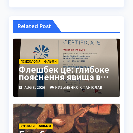
Related Post
ПСИХОЛОГІЯ
ФІЛЬМИ
Флешбек це: глибоке
пояснення явища в
психології, кіно та
AUG 8, 2026
КУЗЬМЕНКО СТАНІСЛАВ
житті
РОЗВАГИ
ФІЛЬМИ