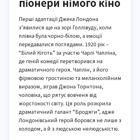
піонери німого кіно
Перші адаптації Джека Лондона
з’явилися ще на зорі Голлівуду, коли
плівка була чорно-білою, а емоції
передавалися поглядами. 1920 рік –
“Білий Кіготь” за участю Чарлі Чапліна,
де геній комедії перетворився на
драматичного героя. Чаплін, з його
фірмовою тростиною та меланхолійним
виразом, зіграв Джона Торнтона,
чоловіка, що рятує вовченя від
жорстокості світу. Ця роль розкрила
драматичний талант “Бродяги”, адже
Лондонівський герой боровся не лише з
холодом, а й з людською нелюдськістю.