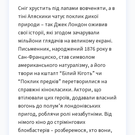
Сніг хрустить під лапами вовченяти, а в
тіні Аляскики чатує поклик дикої
природи – так Джек Лондон оживив
свої історії, які згодом зачарували
мільйони глядачів на великому екрані.
Письменник, народжений 1876 року в
Сан-Франциско, став символом
американського натуралізму, а його
твори на кшталт “Білий Кіготь” чи
“Поклик предків” перетворилися на
справжні кінокласики. Актори, що
втілювали цих героїв, додавали власний
вогонь до полум’я лондонівських
пригод, роблячи ролі незабутніми. Від
німого кіно до стрімінгових
блокбастерів – розберемося, хто вони,