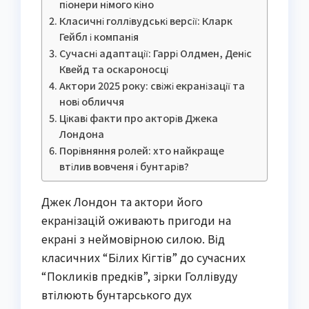
піонери німого кіно
Класичні голлівудські версії: Кларк
Гейбл і компанія
Сучасні адаптації: Гаррі Олдмен, Деніс
Квейд та оскароносці
Актори 2025 року: свіжі екранізації та
нові обличчя
Цікаві факти про акторів Джека
Лондона
Порівняння ролей: хто найкраще
втілив вовченя і бунтарів?
Джек Лондон та актори його
екранізацій оживають пригоди на
екрані з неймовірною силою. Від
класичних “Білих Кігтів” до сучасних
“Покликів предків”, зірки Голлівуду
втілюють бунтарського дух