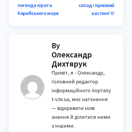
navigation
легенда пірата
склад і зірковий
Карибського моря
кастинг
By
Олександр
Дихтярук
Привіт, я - Олександр,
головний редактор
інформаційного порталу
t-v.te.ua, моє натхнення
— відкривати нові
знання й ділитися ними
з іншими.