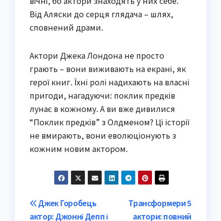
вічні, бо актори знаходять у них себе.
Від Аляски до серця глядача – шлях,
сповнений драми.
Актори Джека Лондона не просто
грають – вони виживають на екрані, як
герої книг. Їхні ролі надихають на власні
пригоди, нагадуючи: поклик предків
лунає в кожному. А ви вже дивилися
“Поклик предків” з Олдменом? Ці історії
не вмирають, вони еволюціонують з
кожним новим актором.
Post
Джек Горобець
Трансформери 5
актор: Джонні Депп і
актори: повний