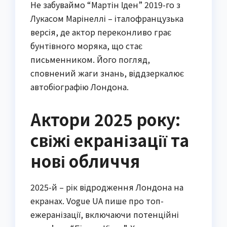
Не забуваймо “Мартін Іден” 2019-го з
Лукасом Марінеллі – італофранцузька
версія, де актор переконливо грає
бунтівного моряка, що стає
письменником. Його погляд,
сповнений жаги знань, віддзеркалює
автобіографію Лондона.
Актори 2025 року:
свіжі екранізації та
нові обличчя
2025-й – рік відродження Лондона на
екранах. Vogue UA пише про топ-
ежеранізації, включаючи потенційні