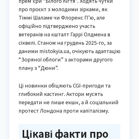
прем’єри “Білого Кігтя”. Ходять чутки
про проєкт з молодими зірками, як
Тіммі Шаламе чи Флоренс П’ю, але
офіційно підтверджено участь
ветеранів на кшталт Гаррі Олдмена в
сіквелі. Станом на грудень 2025-го, за
даними mistokyia.ua, очікують адаптацію
“Зоряної облоги” з акторами другого
плану з “Дюни”.
Ці новинки обіцяють CGI-пригоди та
глибокий кастинг. Актори мусять
передати не лише екшн, а й соціальний
протест Лондона проти капіталізму.
Цікаві факти про