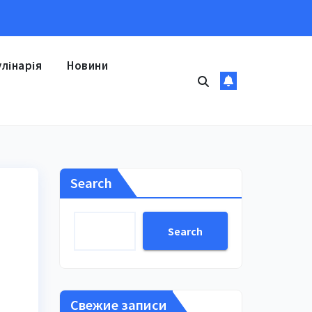
улінарія
Новини
Search
Search
Свежие записи