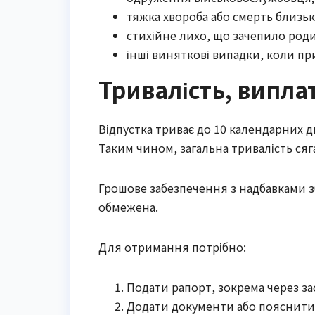
тяжка хвороба або смерть близьк
стихійне лихо, що зачепило род
інші виняткові випадки, коли пр
Тривалість, випл
Відпустка триває до 10 календарних дн
Таким чином, загальна тривалість сяга
Грошове забезпечення з надбавками збе
обмежена.
Для отримання потрібно:
Подати рапорт, зокрема через за
Додати документи або пояснити ї