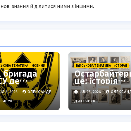
нові знання й ділитися ними з іншими.
СЬКОВА ТЕМАТИКА
НОВИНИ
ВІЙСЬКОВА ТЕМАТИКА
ІСТОРІЯ
1 бригада
Остарбайтер
СУ де
це: історія
находиться:
примусової
UG 2, 2026
ОЛЕКСАНДР
JUL 28, 2026
ОЛЕКСАН
одільськ як
праці
тратегічний
українців
ТЯРУК
ДИХТЯРУК
ентр