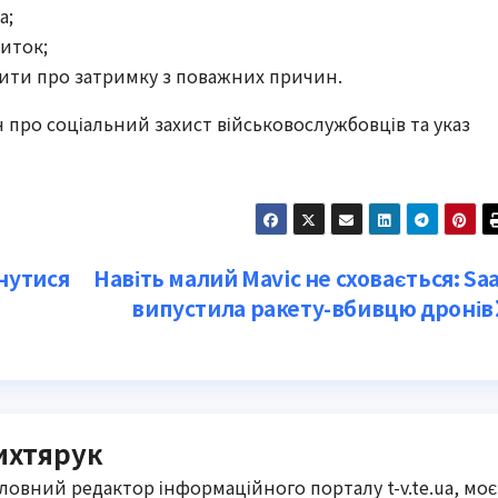
а;
иток;
ити про затримку з поважних причин.
н про соціальний захист військовослужбовців та указ
рнутися
Навіть малий Mavic не сховається: Sa
випустила ракету-вбивцю дронів
ихтярук
оловний редактор інформаційного порталу t-v.te.ua, моє