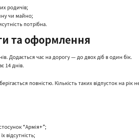
их родичів;
ину чи майно;
исутність потрібна.
ати та оформлення
ів. Додається час на дорогу — до двох діб в один бік.
є 14 днів.
рігається повністю. Кількість таких відпусток на рік н
стосунок “Армія+”;
х відсутність;