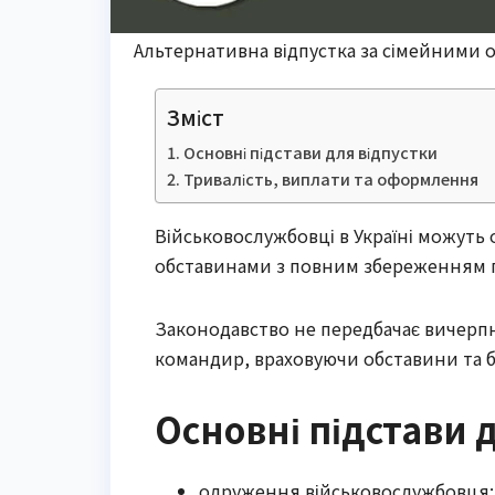
Альтернативна відпустка за сімейними 
Зміст
Основні підстави для відпустки
Тривалість, виплати та оформлення
Військовослужбовці в Україні можуть
обставинами з повним збереженням г
Законодавство не передбачає вичерпн
командир, враховуючи обставини та б
Основні підстави 
одруження військовослужбовця;