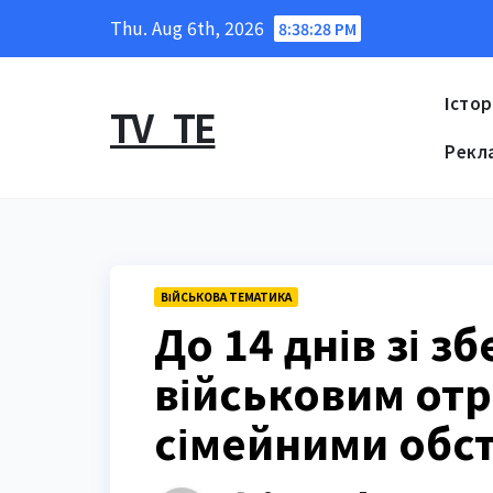
Skip
Thu. Aug 6th, 2026
8:38:29 PM
to
content
Істор
TV_TE
Рекл
ВІЙСЬКОВА ТЕМАТИКА
До 14 днів зі 
військовим отр
сімейними обс