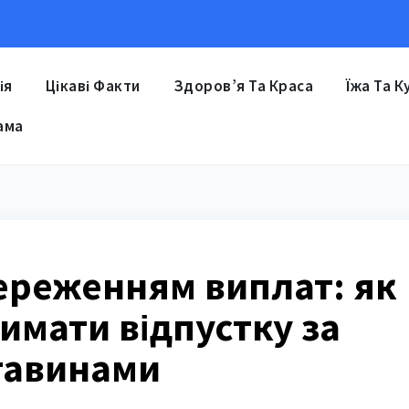
ія
Цікаві Факти
Здоров’я Та Краса
Їжа Та К
ама
збереженням виплат: як
имати відпустку за
тавинами