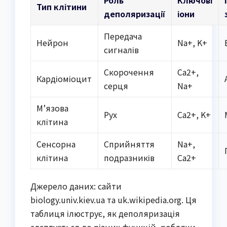
Роль
Ключові
Тип клітини
деполяризації
іони
Передача
Нейрон
Na+, K+
сигналів
Скорочення
Ca2+,
Кардіоміоцит
серця
Na+
М’язова
Рух
Ca2+, K+
клітина
Сенсорна
Сприйняття
Na+,
клітина
подразників
Ca2+
Джерело даних: сайти
biology.univ.kiev.ua та uk.wikipedia.org. Ця
таблиця ілюструє, як деполяризація