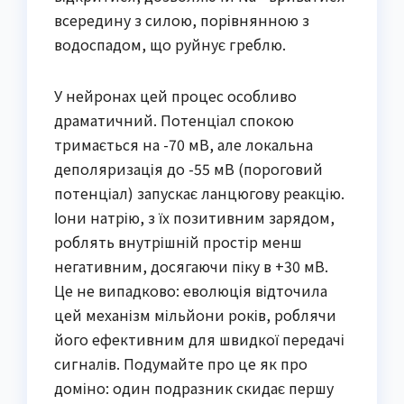
всередину з силою, порівнянною з
водоспадом, що руйнує греблю.
У нейронах цей процес особливо
драматичний. Потенціал спокою
тримається на -70 мВ, але локальна
деполяризація до -55 мВ (пороговий
потенціал) запускає ланцюгову реакцію.
Іони натрію, з їх позитивним зарядом,
роблять внутрішній простір менш
негативним, досягаючи піку в +30 мВ.
Це не випадково: еволюція відточила
цей механізм мільйони років, роблячи
його ефективним для швидкої передачі
сигналів. Подумайте про це як про
доміно: один подразник скидає першу