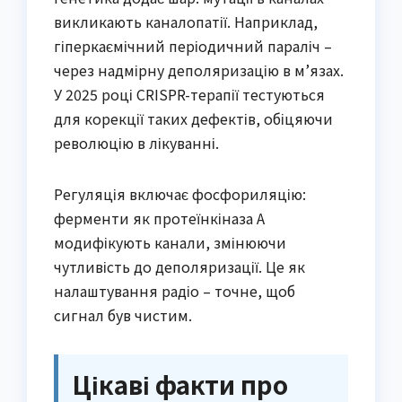
викликають каналопатії. Наприклад,
гіперкаємічний періодичний параліч –
через надмірну деполяризацію в м’язах.
У 2025 році CRISPR-терапії тестуються
для корекції таких дефектів, обіцяючи
революцію в лікуванні.
Регуляція включає фосфориляцію:
ферменти як протеїнкіназа A
модифікують канали, змінюючи
чутливість до деполяризації. Це як
налаштування радіо – точне, щоб
сигнал був чистим.
Цікаві факти про