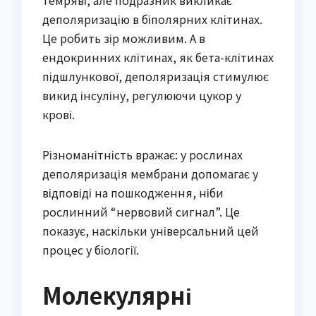
темряві, але подразник викликає
деполяризацію в біполярних клітинах.
Це робить зір можливим. А в
ендокринних клітинах, як бета-клітинах
підшлункової, деполяризація стимулює
викид інсуліну, регулюючи цукор у
крові.
Різноманітність вражає: у рослинах
деполяризація мембрани допомагає у
відповіді на пошкодження, ніби
рослинний “нервовий сигнал”. Це
показує, наскільки універсальний цей
процес у біології.
Молекулярні