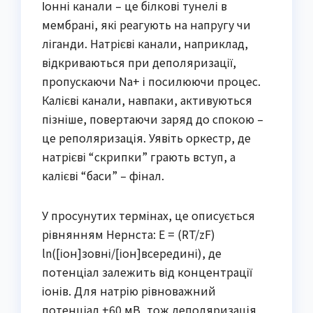
Іонні канали – це білкові тунелі в
мембрані, які реагують на напругу чи
ліганди. Натрієві канали, наприклад,
відкриваються при деполяризації,
пропускаючи Na+ і посилюючи процес.
Калієві канали, навпаки, активуються
пізніше, повертаючи заряд до спокою –
це реполяризація. Уявіть оркестр, де
натрієві “скрипки” грають вступ, а
калієві “баси” – фінал.
У просунутих термінах, це описується
рівнянням Нернста: E = (RT/zF)
ln([іон]зовні/[іон]всередині), де
потенціал залежить від концентрації
іонів. Для натрію рівноважний
потенціал +60 мВ, тож деполяризація