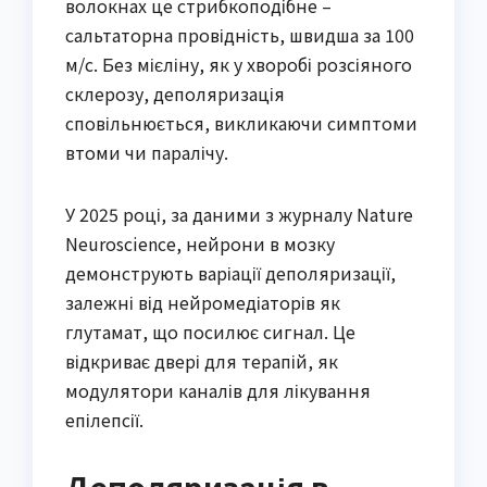
волокнах це стрибкоподібне –
сальтаторна провідність, швидша за 100
м/с. Без мієліну, як у хворобі розсіяного
склерозу, деполяризація
сповільнюється, викликаючи симптоми
втоми чи паралічу.
У 2025 році, за даними з журналу Nature
Neuroscience, нейрони в мозку
демонструють варіації деполяризації,
залежні від нейромедіаторів як
глутамат, що посилює сигнал. Це
відкриває двері для терапій, як
модулятори каналів для лікування
епілепсії.