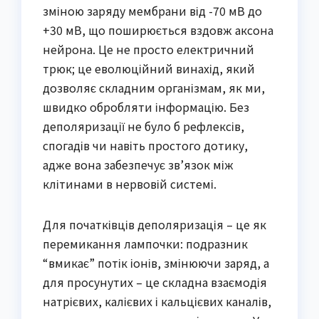
зміною заряду мембрани від -70 мВ до
+30 мВ, що поширюється вздовж аксона
нейрона. Це не просто електричний
трюк; це еволюційний винахід, який
дозволяє складним організмам, як ми,
швидко обробляти інформацію. Без
деполяризації не було б рефлексів,
спогадів чи навіть простого дотику,
адже вона забезпечує зв’язок між
клітинами в нервовій системі.
Для початківців деполяризація – це як
перемикання лампочки: подразник
“вмикає” потік іонів, змінюючи заряд, а
для просунутих – це складна взаємодія
натрієвих, калієвих і кальцієвих каналів,