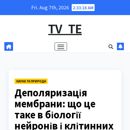
Skip
Fri. Aug 7th, 2026
2:33:19 AM
to
content
TV_TE
НАУКА ТА ПРИРОДА
Деполяризація
мембрани: що це
таке в біології
нейронів і клітинних