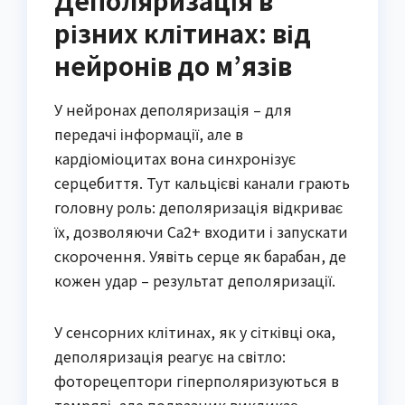
Деполяризація в
різних клітинах: від
нейронів до м’язів
У нейронах деполяризація – для
передачі інформації, але в
кардіоміоцитах вона синхронізує
серцебиття. Тут кальцієві канали грають
головну роль: деполяризація відкриває
їх, дозволяючи Ca2+ входити і запускати
скорочення. Уявіть серце як барабан, де
кожен удар – результат деполяризації.
У сенсорних клітинах, як у сітківці ока,
деполяризація реагує на світло:
фоторецептори гіперполяризуються в