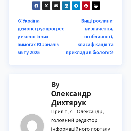
Post
Україна
Вищі рослини:
демонструє прогрес
визначення,
navigation
у екологічних
особливості,
вимогах ЄС: аналіз
класифікація та
звіту 2025
приклади в біології
By
Олександр
Дихтярук
Привіт, я - Олександр,
головний редактор
інформаційного порталу