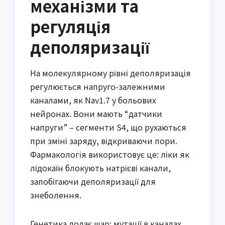
механізми та
регуляція
деполяризації
На молекулярному рівні деполяризація
регулюється напруго-залежними
каналами, як Nav1.7 у больових
нейронах. Вони мають “датчики
напруги” – сегменти S4, що рухаються
при зміні заряду, відкриваючи пори.
Фармакологія використовує це: ліки як
лідокаїн блокують натрієві канали,
запобігаючи деполяризації для
знеболення.
Генетика додає шар: мутації в каналах