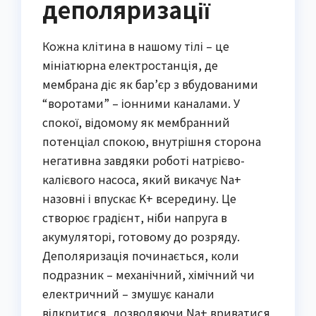
деполяризації
Кожна клітина в нашому тілі – це
мініатюрна електростанція, де
мембрана діє як бар’єр з вбудованими
“воротами” – іонними каналами. У
спокої, відомому як мембранний
потенціал спокою, внутрішня сторона
негативна завдяки роботі натрієво-
калієвого насоса, який викачує Na+
назовні і впускає K+ всередину. Це
створює градієнт, ніби напруга в
акумуляторі, готовому до розряду.
Деполяризація починається, коли
подразник – механічний, хімічний чи
електричний – змушує канали
відкритися, дозволяючи Na+ вриватися