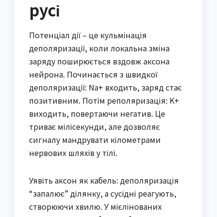
русі
Потенціал дії – це кульмінація
деполяризації, коли локальна зміна
заряду поширюється вздовж аксона
нейрона. Починається з швидкої
деполяризації: Na+ входить, заряд стає
позитивним. Потім реполяризація: K+
виходить, повертаючи негатив. Це
триває мілісекунди, але дозволяє
сигналу мандрувати кілометрами
нервових шляхів у тілі.
Уявіть аксон як кабель: деполяризація
“запалює” ділянку, а сусідні реагують,
створюючи хвилю. У мієлінованих