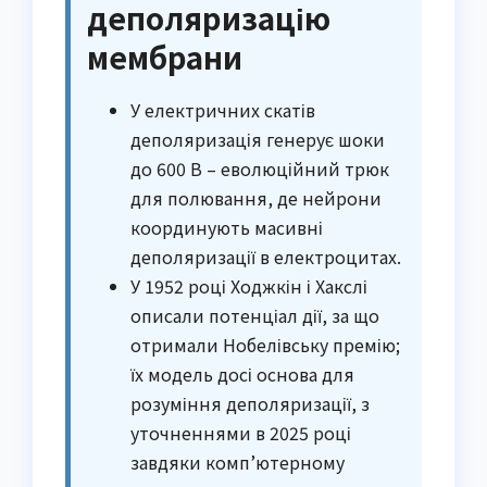
деполяризацію
мембрани
У електричних скатів
деполяризація генерує шоки
до 600 В – еволюційний трюк
для полювання, де нейрони
координують масивні
деполяризації в електроцитах.
У 1952 році Ходжкін і Хакслі
описали потенціал дії, за що
отримали Нобелівську премію;
їх модель досі основа для
розуміння деполяризації, з
уточненнями в 2025 році
завдяки комп’ютерному