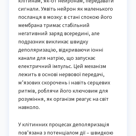
клітинам, як-от нейронам, передавати
сигнали. Уявіть нейрон як маленького
посланця в мозку: в стані спокою його
мембрана тримає стабільний
негативний заряд всередині, але
подразник викликає швидку
деполяризацію, відкриваючи іонні
канали для натрію, що запускає
електричний імпульс. Цей механізм
лежить в основі нервової передачі,
м’язових скорочень і навіть серцевих
ритмів, роблячи його ключовим для
розуміння, як організм реагує на світ
навколо.
У клітинних процесах деполяризація
пов’язана з потенціалом дії – швидкою