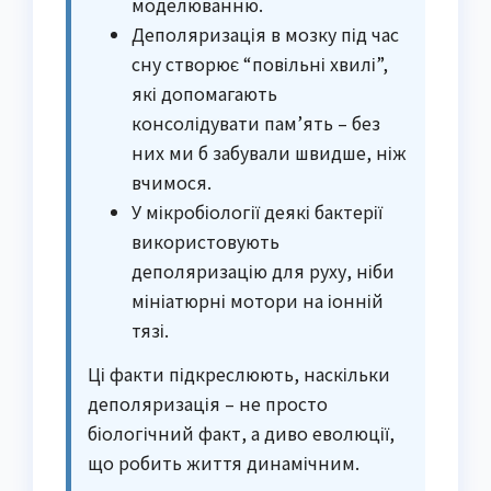
моделюванню.
Деполяризація в мозку під час
сну створює “повільні хвилі”,
які допомагають
консолідувати пам’ять – без
них ми б забували швидше, ніж
вчимося.
У мікробіології деякі бактерії
використовують
деполяризацію для руху, ніби
мініатюрні мотори на іонній
тязі.
Ці факти підкреслюють, наскільки
деполяризація – не просто
біологічний факт, а диво еволюції,
що робить життя динамічним.