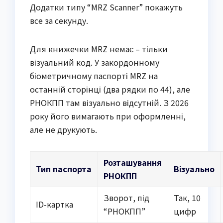
Додатки типу “MRZ Scanner” покажуть
все за секунду.
Для книжечки MRZ немає – тільки
візуальний код. У закордонному
біометричному паспорті MRZ на
останній сторінці (два рядки по 44), але
РНОКПП там візуально відсутній. З 2026
року його вимагають при оформленні,
але не друкують.
Розташування
Тип паспорта
Візуально
РНОКПП
Зворот, під
Так, 10
ID-картка
“РНОКПП”
цифр