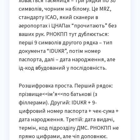
ховається таємниця – три рядки по 30
символів, чорним на білому. Це MRZ,
стандарту ICAO, який сканери в
аеропортах і ЦНАПах “прочитають” без
ваших рук. РНОКПП тут дублюється:
перші 9 символів другого рядка – тип
документа “IDUKR”, потім номер
паспорта, далі – дата народження, але
ід-код вбудований у послідовність.
Розшифровка проста. Перший рядок:
прізвище<<ім’я<<по батькові (з
філлерами). Другий: IDUKR + 9-
цифровий номер паспорта + чек-сума +
дата народження. Третій: дата видачі,
термін, код підрозділу ДМС. РНОКПП не
прямо цифрами, але чіп доповнює.