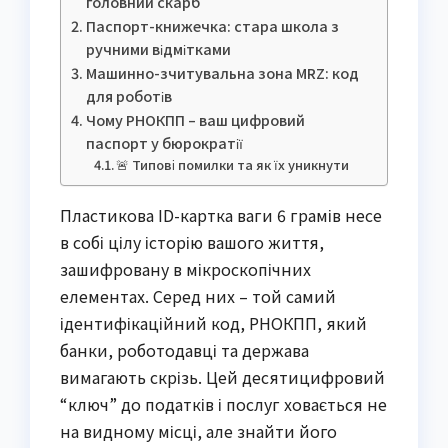
головний скарб
Паспорт-книжечка: стара школа з
ручними відмітками
Машинно-зчитувальна зона MRZ: код
для роботів
Чому РНОКПП – ваш цифровий
паспорт у бюрократії
🚨 Типові помилки та як їх уникнути
Пластикова ID-картка ваги 6 грамів несе
в собі цілу історію вашого життя,
зашифровану в мікроскопічних
елементах. Серед них – той самий
ідентифікаційний код, РНОКПП, який
банки, роботодавці та держава
вимагають скрізь. Цей десятицифровий
“ключ” до податків і послуг ховається не
на видному місці, але знайти його