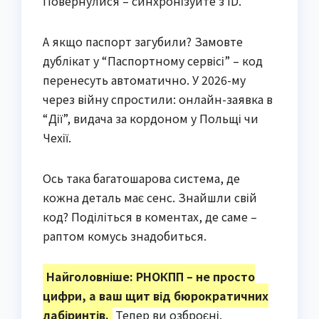
Повернулися – синхронізуйте з ID.
А якщо паспорт загубили? Замовте
дублікат у “Паспортному сервісі” – код
перенесуть автоматично. У 2026-му
через війну спростили: онлайн-заявка в
“Дії”, видача за кордоном у Польщі чи
Чехії.
Ось така багатошарова система, де
кожна деталь має сенс. Знайшли свій
код? Поділіться в коментах, де саме –
раптом комусь знадобиться.
Найголовніше: РНОКПП – не просто
цифри, а ваш щит від бюрократичних
лабіринтів.
Тепер ви озброєні.