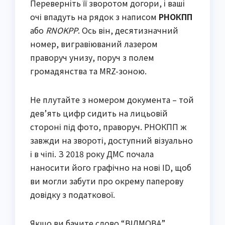
Переверніть її зворотом догори, і ваші
очі впадуть на рядок з написом
РНОКПП
або
RNOKPP
. Ось він, десятизначний
номер, вигравіюваний лазером
праворуч унизу, поруч з полем
громадянства та MRZ-зоною.
Не плутайте з номером документа – той
дев’ять цифр сидить на лицьовій
стороні під фото, праворуч. РНОКПП ж
завжди на звороті, доступний візуально
і в чіпі. З 2018 року ДМС почала
наносити його графічно на нові ID, щоб
ви могли забути про окрему паперову
довідку з податкової.
Якщо ви бачите слово “ВІДМОВА”