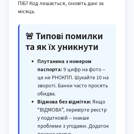
ПІБ? Код лишається, оновіть дані за
місяць.
🚨 Типові помилки
та як їх уникнути
Плутанина з номером
паспорта:
9 цифр на фото –
це не РНОКПП. Шукайте 10 на
звороті. Банки часто просять
обидва.
Відмова без відмітки:
Якщо
“ВІДМОВА”, перевірте реєстр
у податковій – інакше
проблеми з угодами. Додаток
покаже статус.