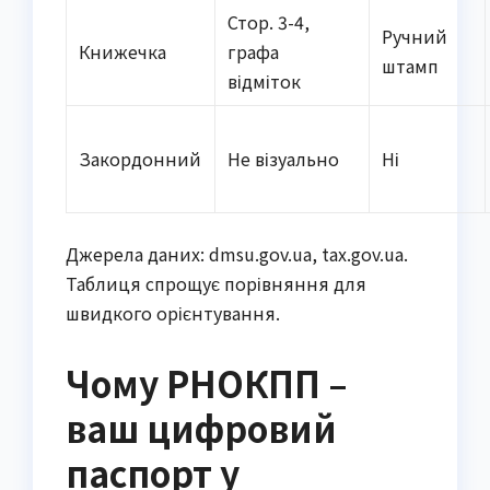
Стор. 3-4,
Ручний
Книжечка
графa
штамп
відміток
Закордонний
Не візуально
Ні
Джерела даних: dmsu.gov.ua, tax.gov.ua.
Таблиця спрощує порівняння для
швидкого орієнтування.
Чому РНОКПП –
ваш цифровий
паспорт у