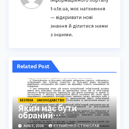
t-v.te.ua, моє натхнення
— відкривати нові
знання й ділитися ними
з іншими.
Related Post
БЕЗПЕКА
ЗАКОНОДАВСТВО
Яким має бути
обраний
поліцейський захід:
AUG 7, 2026
КУЗЬМЕНКО СТАНІСЛАВ