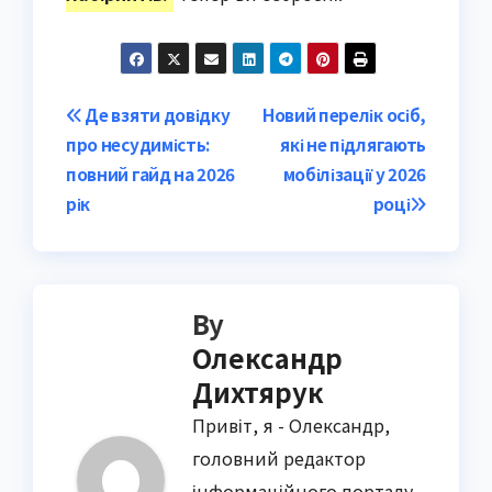
Post
Де взяти довідку
Новий перелік осіб,
про несудимість:
які не підлягають
navigation
повний гайд на 2026
мобілізації у 2026
рік
році
By
Олександр
Дихтярук
Привіт, я - Олександр,
головний редактор
інформаційного порталу