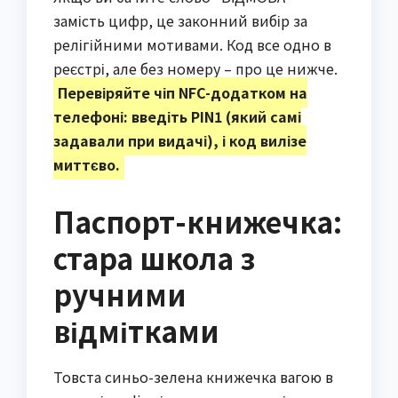
замість цифр, це законний вибір за
релігійними мотивами. Код все одно в
реєстрі, але без номеру – про це нижче.
Перевіряйте чіп NFC-додатком на
телефоні: введіть PIN1 (який самі
задавали при видачі), і код вилізе
миттєво.
Паспорт-книжечка:
стара школа з
ручними
відмітками
Товста синьо-зелена книжечка вагою в