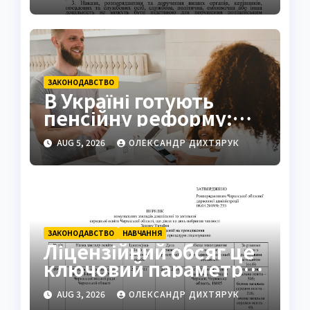
ключові вимоги
закону
ЗАКОНОДАВСТВО
В Україні готують
пенсійну реформу:
мінімум 6000 грн
AUG 5, 2026
ОЛЕКСАНДР ДИХТЯРУК
ЗАКОНОДАВСТВО
НАВЧАННЯ
Ліцензійний обсяг це
ключовий параметр
освітньої діяльності
AUG 3, 2026
ОЛЕКСАНДР ДИХТЯРУК
закладів