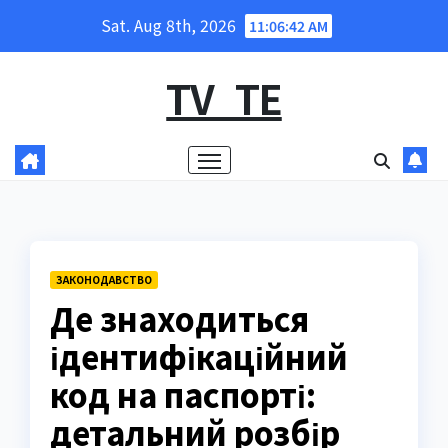
Skip
Sat. Aug 8th, 2026
11:06:43 AM
to
content
TV_TE
ЗАКОНОДАВСТВО
Де знаходиться
ідентифікаційний
код на паспорті:
детальний розбір