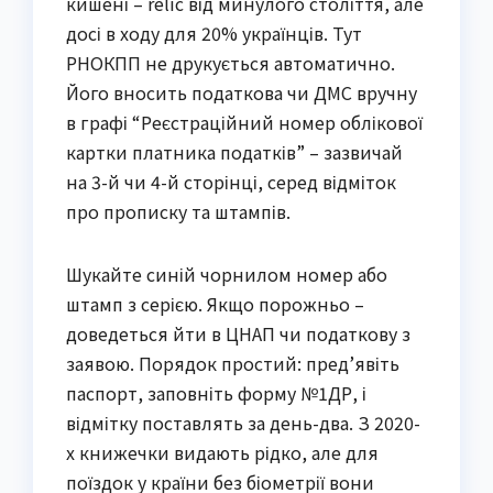
кишені – relic від минулого століття, але
досі в ходу для 20% українців. Тут
РНОКПП не друкується автоматично.
Його вносить податкова чи ДМС вручну
в графі “Реєстраційний номер облікової
картки платника податків” – зазвичай
на 3-й чи 4-й сторінці, серед відміток
про прописку та штампів.
Шукайте синій чорнилом номер або
штамп з серією. Якщо порожньо –
доведеться йти в ЦНАП чи податкову з
заявою. Порядок простий: пред’явіть
паспорт, заповніть форму №1ДР, і
відмітку поставлять за день-два. З 2020-
х книжечки видають рідко, але для
поїздок у країни без біометрії вони