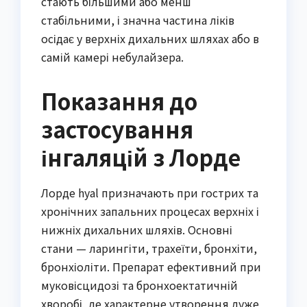
стають більшими або менш
стабільними, і значна частина ліків
осідає у верхніх дихальних шляхах або в
самій камері небулайзера.
Показання до
застосування
інгаляцій з Лорде
Лорде hyal призначають при гострих та
хронічних запальних процесах верхніх і
нижніх дихальних шляхів. Основні
стани — ларингіти, трахеїти, бронхіти,
бронхіоліти. Препарат ефективний при
муковісцидозі та бронхоектатичній
хворобі, де характерне утворення дуже