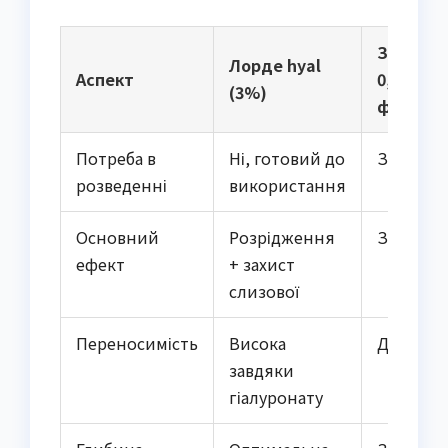
Звичайн
Лорде hyal
Аспект
0,9%
(3%)
фізрозч
Потреба в
Ні, готовий до
Зазвичай
розведенні
використання
Основний
Розрідження
Зволож
ефект
+ захист
слизової
Переносимість
Висока
Дуже до
завдяки
гіалуронату