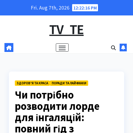
Skip
Fri. Aug 7th, 2026
12:22:17 PM
to
content
TV_TE
ЗДОРОВ’Я ТА КРАСА
ПОРАДИ ТА ЛАЙФХАКИ
Чи потрібно
розводити лорде
для інгаляцій:
повний гід з