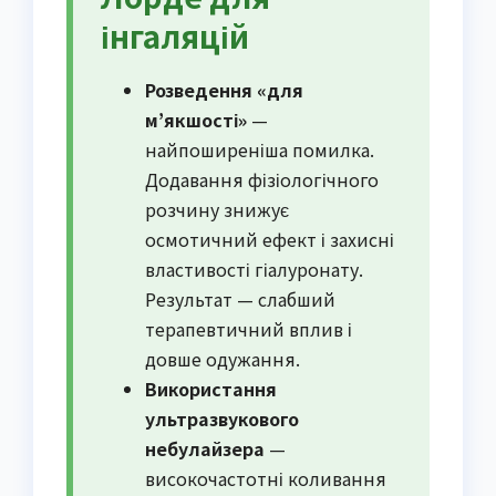
інгаляцій
Розведення «для
м’якшості»
—
найпоширеніша помилка.
Додавання фізіологічного
розчину знижує
осмотичний ефект і захисні
властивості гіалуронату.
Результат — слабший
терапевтичний вплив і
довше одужання.
Використання
ультразвукового
небулайзера
—
високочастотні коливання