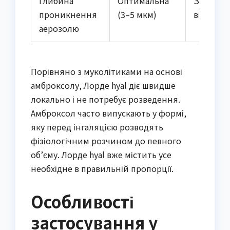
Глибина
Оптимальна
Залежит
проникнення
(3–5 мкм)
від прил
аерозолю
Порівняно з муколітиками на основі
амброксолу, Лорде hyal діє швидше
локально і не потребує розведення.
Амброксол часто випускають у формі,
яку перед інгаляцією розводять
фізіологічним розчином до певного
об’єму. Лорде hyal вже містить усе
необхідне в правильній пропорції.
Особливості
застосування у