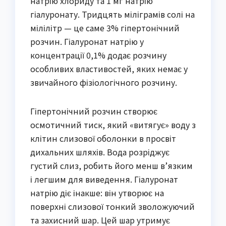
натрію хлориду та 1 мг натрію
гіалуронату. Тридцять міліграмів солі на
мілілітр — це саме 3% гіпертонічний
розчин. Гіалуронат натрію у
концентрації 0,1% додає розчину
особливих властивостей, яких немає у
звичайного фізіологічного розчину.
Гіпертонічний розчин створює
осмотичний тиск, який «витягує» воду з
клітин слизової оболонки в просвіт
дихальних шляхів. Вода розріджує
густий слиз, робить його менш в’язким
і легшим для виведення. Гіалуронат
натрію діє інакше: він утворює на
поверхні слизової тонкий зволожуючий
та захисний шар. Цей шар утримує