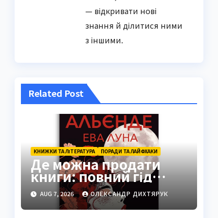
— відкривати нові
знання й ділитися ними
з іншими.
Related Post
КНИЖКИ ТА ЛІТЕРАТУРА
ПОРАДИ ТА ЛАЙФХАКИ
Де можна продати
книги: повний гід
платформами 2026
AUG 7, 2026
ОЛЕКСАНДР ДИХТЯРУК