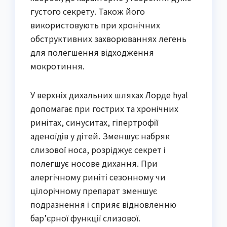
густого секрету. Також його
використовують при хронічних
обструктивних захворюваннях легень
для полегшення відходження
мокротиння.
У верхніх дихальних шляхах Лорде hyal
допомагає при гострих та хронічних
ринітах, синуситах, гіпертрофії
аденоїдів у дітей. Зменшує набряк
слизової носа, розріджує секрет і
полегшує носове дихання. При
алергічному риніті сезонному чи
цілорічному препарат зменшує
подразнення і сприяє відновленню
бар’єрної функції слизової.