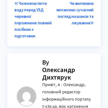
Post
Чи можна пити
Чи виліковна
воду перед УЗД
меланома: сучасний
navigation
черевної
погляд на шанси та
порожнини: повний
лікування
посібник з
підготовки
By
Олександр
Дихтярук
Привіт, я - Олександр,
головний редактор
інформаційного порталу
t-v.te.ua, моє натхнення