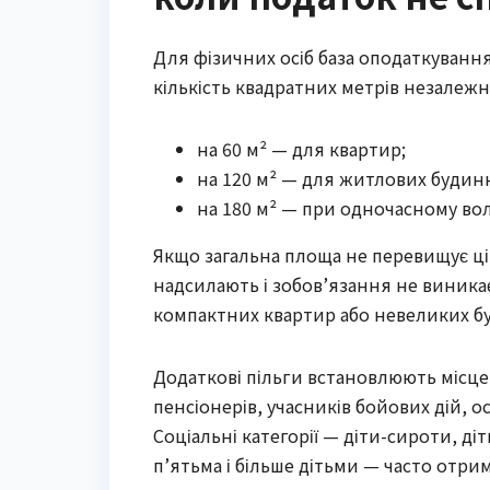
Для фізичних осіб база оподаткуванн
кількість квадратних метрів незалежно 
на 60 м² — для квартир;
на 120 м² — для житлових будинк
на 180 м² — при одночасному во
Якщо загальна площа не перевищує ц
надсилають і зобов’язання не виника
компактних квартир або невеликих бу
Додаткові пільги встановлюють місцев
пенсіонерів, учасників бойових дій, ос
Соціальні категорії — діти-сироти, діт
п’ятьма і більше дітьми — часто отри