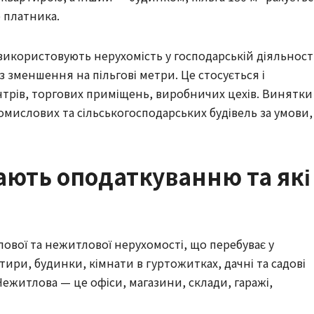
о платника.
використовують нерухомість у господарській діяльності
 зменшення на пільгові метри. Це стосується і
нтрів, торгових приміщень, виробничих цехів. Винятки
омислових та сільськогосподарських будівель за умови,
гають оподаткуванню та які
ової та нежитлової нерухомості, що перебуває у
тири, будинки, кімнати в гуртожитках, дачні та садові
ежитлова — це офіси, магазини, склади, гаражі,