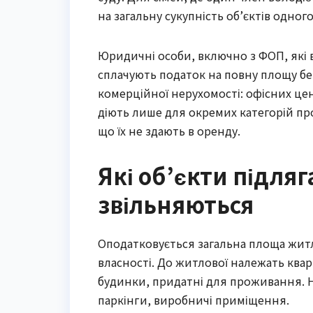
на загальну сукупність об’єктів одног
Юридичні особи, включно з ФОП, які 
сплачують податок на повну площу без
комерційної нерухомості: офісних це
діють лише для окремих категорій пр
що їх не здають в оренду.
Які об’єкти підля
звільняються
Оподатковується загальна площа житл
власності. До житлової належать квар
будинки, придатні для проживання. Н
паркінги, виробничі приміщення.