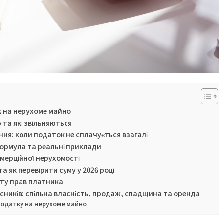
 на нерухоме майно
 та які звільняються
ня: коли податок не сплачується взагалі
формула та реальні приклади
мерційної нерухомості
 як перевірити суму у 2026 році
сту прав платника
сників: спільна власність, продаж, спадщина та оренда
 податку на нерухоме майно