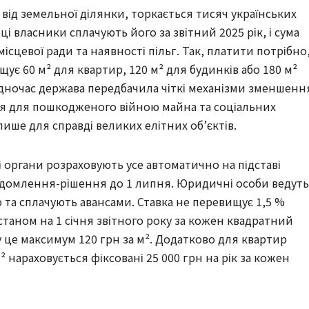
від земельної ділянки, торкається тисяч українських
ці власники сплачують його за звітний 2025 рік, і сума
місцевої ради та наявності пільг. Так, платити потрібно
є 60 м² для квартир, 120 м² для будинків або 180 м²
одночас держава передбачила чіткі механізми зменшенн
ня для пошкодженого війною майна та соціальних
лише для справді великих елітних об’єктів.
і органи розраховують усе автоматично на підставі
ідомлення-рішення до 1 липня. Юридичні особи ведуть
 та сплачують авансами. Ставка не перевищує 1,5 %
 станом на 1 січня звітного року за кожен квадратний
 це максимум 120 грн за м². Додатково для квартир
² нараховується фіксовані 25 000 грн на рік за кожен