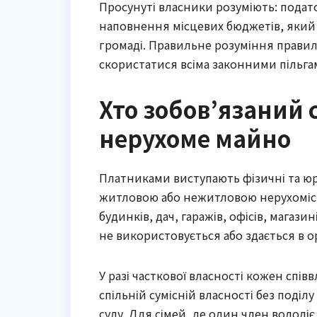
Просунуті власники розуміють: подат
наповнення місцевих бюджетів, який 
громаді. Правильне розуміння прави
скористатися всіма законними пільгам
Хто зобов’язаний 
нерухоме майно
Платниками виступають фізичні та юр
житловою або нежитловою нерухомістю
будинків, дач, гаражів, офісів, магазин
не використовується або здається в о
У разі часткової власності кожен спів
спільній сумісній власності без поді
суду. Для сімей, де один член володіє