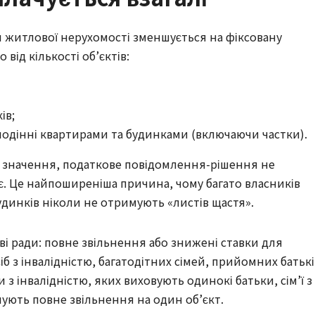
я житлової нерухомості зменшується на фіксовану
від кількості об’єктів:
ів;
лодінні квартирами та будинками (включаючи частки).
і значення, податкове повідомлення-рішення не
є. Це найпоширеніша причина, чому багато власників
динків ніколи не отримують «листів щастя».
і ради: повне звільнення або знижені ставки для
іб з інвалідністю, багатодітних сімей, прийомних батькі
и з інвалідністю, яких виховують одинокі батьки, сім’ї з
мують повне звільнення на один об’єкт.