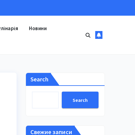
улінарія
Новини
Search
Search
Свежие записи