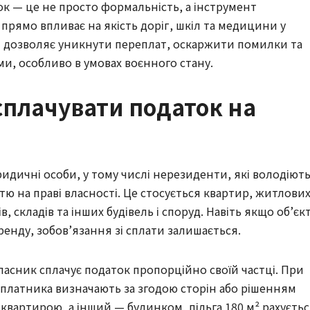
ок — це не просто формальність, а інструмент
прямо впливає на якість доріг, шкіл та медицини у
л дозволяє уникнути переплат, оскаржити помилки та
и, особливо в умовах воєнного стану.
сплачувати податок на
идичні особи, у тому числі нерезиденти, які володіют
 на праві власності. Це стосується квартир, житлови
ів, складів та інших будівель і споруд. Навіть якщо об’єк
ренду, зобов’язання зі сплати залишається.
власник сплачує податок пропорційно своїй частці. При
лу платника визначають за згодою сторін або рішенням
 квартирою, а інший — будинком, пільга 180 м² рахуєть