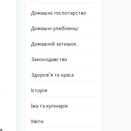
Домашнє госпотарство
Домашні улюбленці
Домашній затишок
Законодавство
ь
Здоров’я та краса
х
т
Історія
Їжа та кулінарія
Квіти
ся