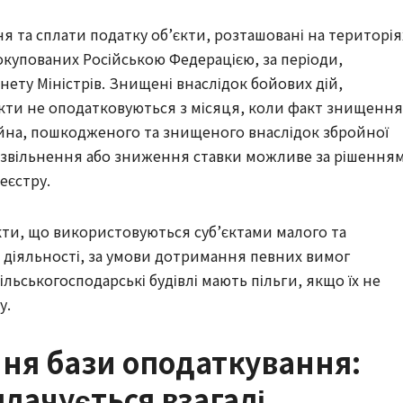
я та сплати податку об’єкти, розташовані на територія
окупованих Російською Федерацією, за періоди,
нету Міністрів. Знищені внаслідок бойових дій,
єкти не оподатковуються з місяця, коли факт знищення
айна, пошкодженого та знищеного внаслідок збройної
в звільнення або зниження ставки можливе за рішення
еєстру.
кти, що використовуються суб’єктами малого та
 діяльності, за умови дотримання певних вимог
льськогосподарські будівлі мають пільги, якщо їх не
у.
ння бази оподаткування:
плачується взагалі