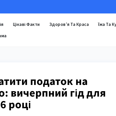
ія
Цікаві Факти
Здоров’я Та Краса
Їжа Та К
ама
атити податок на
: вичерпний гід для
6 році