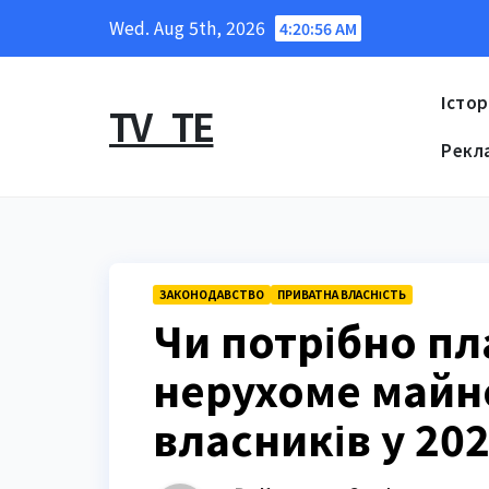
Skip
Wed. Aug 5th, 2026
4:20:57 AM
to
content
Істор
TV_TE
Рекл
ЗАКОНОДАВСТВО
ПРИВАТНА ВЛАСНІСТЬ
Чи потрібно пл
нерухоме майно
власників у 202