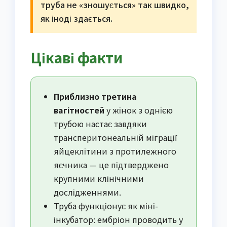
труба не «зношується» так швидко,
як іноді здається.
Цікаві факти
Приблизно третина
вагітностей
у жінок з однією
трубою настає завдяки
транcперитонеальній міграції
яйцеклітини з протилежного
яєчника — це підтверджено
крупними клінічними
дослідженнями.
Труба функціонує як міні-
інкубатор: ембріон проводить у