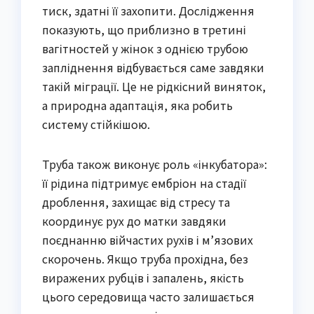
тиск, здатні її захопити. Дослідження
показують, що приблизно в третині
вагітностей у жінок з однією трубою
запліднення відбувається саме завдяки
такій міграції. Це не рідкісний виняток,
а природна адаптація, яка робить
систему стійкішою.
Труба також виконує роль «інкубатора»:
її рідина підтримує ембріон на стадії
дроблення, захищає від стресу та
координує рух до матки завдяки
поєднанню війчастих рухів і м’язових
скорочень. Якщо труба прохідна, без
виражених рубців і запалень, якість
цього середовища часто залишається