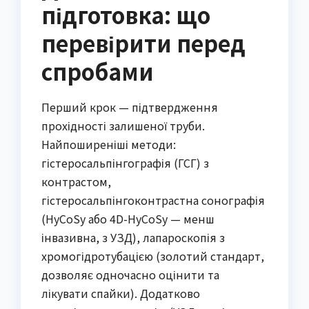
підготовка: що
перевірити перед
спробами
Перший крок — підтвердження
прохідності залишеної труби.
Найпоширеніші методи:
гістеросальпінгографія (ГСГ) з
контрастом,
гістеросальпінгоконтрастна сонографія
(HyCoSy або 4D-HyCoSy — менш
інвазивна, з УЗД), лапароскопія з
хромогідротубацією (золотий стандарт,
дозволяє одночасно оцінити та
лікувати спайки). Додатково