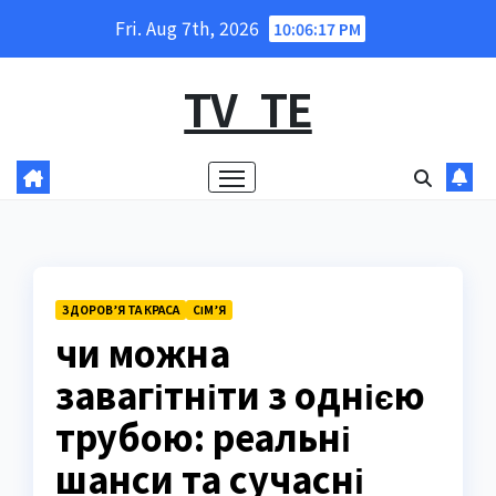
Skip
Fri. Aug 7th, 2026
10:06:18 PM
to
content
TV_TE
ЗДОРОВ’Я ТА КРАСА
СІМ’Я
чи можна
завагітніти з однією
трубою: реальні
шанси та сучасні