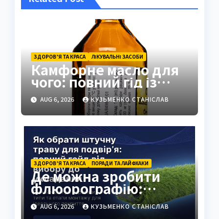
ЗДОРОВ’Я ТА КРАСА
ЛІКУВАЛЬНІ ЗАСОБИ
Камфорне масло для
чого: повний гід із
застосуванням і
AUG 6, 2026
КУЗЬМЕНКО СТАНІСЛАВ
властивостями
ЗДОРОВ’Я ТА КРАСА
ПОРАДИ ТА ЛАЙФХАКИ
Де можна зробити
флюорографію:
повний гід для
AUG 6, 2026
КУЗЬМЕНКО СТАНІСЛАВ
українців