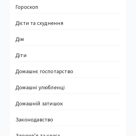
Гороскоп
Дієти та схуднення
Дім
Діти
Домашнє госпотарство
Домашні улюбленці
Домашній затишок
Законодавство
Здоров’я та краса