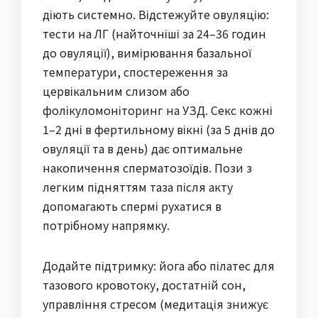
діють системно. Відстежуйте овуляцію:
тести на ЛГ (найточніші за 24–36 годин
до овуляції), вимірювання базальної
температури, спостереження за
цервікальним слизом або
фолікуломоніторинг на УЗД. Секс кожні
1–2 дні в фертильному вікні (за 5 днів до
овуляції та в день) дає оптимальне
накопичення сперматозоїдів. Пози з
легким підняттям таза після акту
допомагають спермі рухатися в
потрібному напрямку.
Додайте підтримку: йога або пілатес для
тазового кровотоку, достатній сон,
управління стресом (медитація знижує