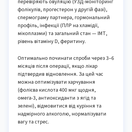
перевіряють овуляцію (УЗД-моніторинг
фолікулів, прогестерон у другій фазі),
спермограму партнера, гормональний
профіль, інфекції (ПЛР на хламідії,
мікоплазми) та загальний стан — ІМТ,
рівень вітаміну D, феритину.
Оптимально починати спроби через 3–6
місяців після операції, якщо лікар
підтвердив відновлення. За цей час
можна оптимізувати харчування
(фолієва кислота 400 мкг щодня,
омега-3, антиоксиданти з ягід та
зелені), відмовитися від куріння та
надмірного алкоголю, нормалізувати
вагу та стрес.