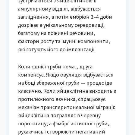
зустрічаються з яйцеклітиною в
ампулярному відділі, відбувається
запліднення, а потім ембріон 3–4 доби
дозріває в унікальному середовищі,
багатому на поживні речовини,
фактори росту та імунні компоненти,
які готують його до імплантації.
Коли однієї труби немає, друга
компенсує. Якщо овуляція відбувається
на боці збереженої труби — процес іде
класично. Коли яйцеклітина виходить з
протилежного яєчника, спрацьовує
механізм транcперитонеальної міграції:
яйцеклітина потрапляє в черевну
порожнину, а фімбрії активної труби,
рухаючись і створюючи негативний