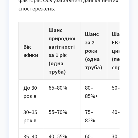
факторів. Ось узагальнені дані клінічних
спостережень:
Шанс
Шанс
Шанс
природної
за 2
ЕКЗ за
Вік
вагітності
роки
цикл
жінки
за 1 рік
(одна
(перша
(одна
труба)
спроба)
труба)
До 30
65–80%
80–
50–60%
років
85%+
30–35
55–70%
75–
40–55%
років
82%
35–40
40–55%
60–
30–45%