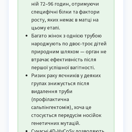
ній 72–96 годин, отримуючи
специфічні білки та фактори
росту, яких немає в матці на
цьому етапі.
Багато жінок з однією трубою
народжують по двоє-троє дітей
природним шляхом — орган не
втрачає ефективність після
першої успішної вагітності.
Ризик раку яєчників у деяких
групах знижується після
видалення труби
(профілактична
сальпінгектомія), хоча це
стосується передусім носійок
генетичних мутацій.
Сучасні 4D-HyCoSy дозволяють