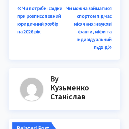
Post
Чи потрібні свідки
Чи можна займатися
при розписі: повний
спортом під час
navigation
юридичний розбір
місячних: наукові
на 2026 рік
факти, міфи та
індивідуальний
підхід
By
Кузьменко
Станіслав
Related Post