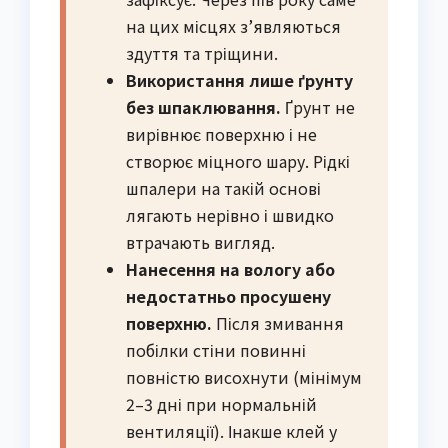
на цих місцях з’являються
здуття та тріщини.
Використання лише ґрунту
без шпаклювання.
Ґрунт не
вирівнює поверхню і не
створює міцного шару. Рідкі
шпалери на такій основі
лягають нерівно і швидко
втрачають вигляд.
Нанесення на вологу або
недостатньо просушену
поверхню.
Після змивання
побілки стіни повинні
повністю висохнути (мінімум
2–3 дні при нормальній
вентиляції). Інакше клей у