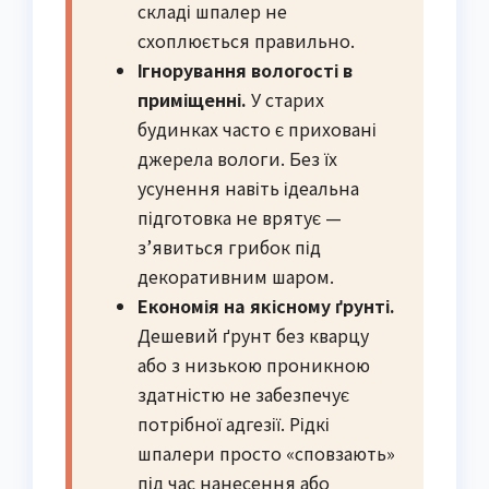
складі шпалер не
схоплюється правильно.
Ігнорування вологості в
приміщенні.
У старих
будинках часто є приховані
джерела вологи. Без їх
усунення навіть ідеальна
підготовка не врятує —
з’явиться грибок під
декоративним шаром.
Економія на якісному ґрунті.
Дешевий ґрунт без кварцу
або з низькою проникною
здатністю не забезпечує
потрібної адгезії. Рідкі
шпалери просто «сповзають»
під час нанесення або