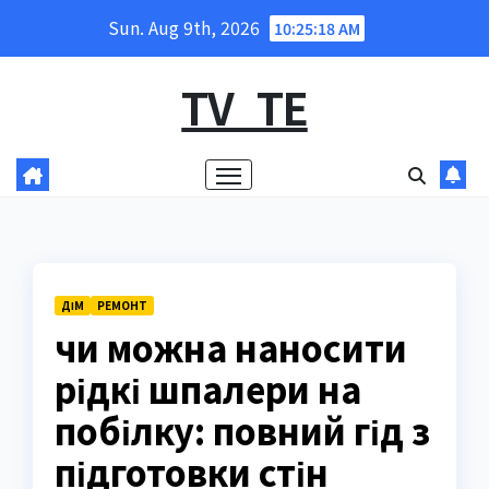
Skip
Sun. Aug 9th, 2026
10:25:19 AM
to
content
TV_TE
ДІМ
РЕМОНТ
чи можна наносити
рідкі шпалери на
побілку: повний гід з
підготовки стін