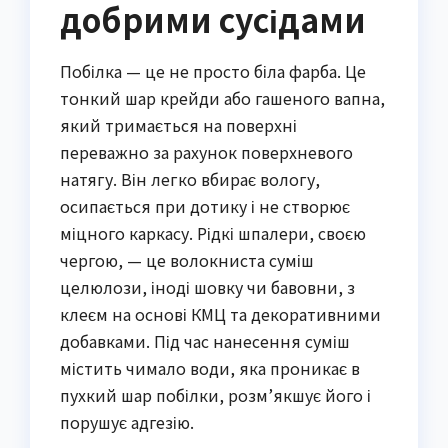
добрими сусідами
Побілка — це не просто біла фарба. Це
тонкий шар крейди або гашеного вапна,
який тримається на поверхні
переважно за рахунок поверхневого
натягу. Він легко вбирає вологу,
осипається при дотику і не створює
міцного каркасу. Рідкі шпалери, своєю
чергою, — це волокниста суміш
целюлози, іноді шовку чи бавовни, з
клеєм на основі КМЦ та декоративними
добавками. Під час нанесення суміш
містить чимало води, яка проникає в
пухкий шар побілки, розм’якшує його і
порушує адгезію.