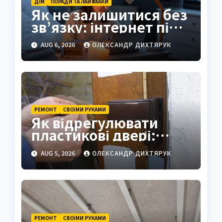
ДІМ
ПОРАДИ ТА ЛАЙФХАКИ
Як не залишитися без
зв’язку: інтернет під
час відключень світла
AUG 6, 2026
ОЛЕКСАНДР ДИХТЯРУК
РЕМОНТ
СВОЇМИ РУКАМИ
Як відрегулювати
пластикові двері:
повна інструкція
AUG 5, 2026
ОЛЕКСАНДР ДИХТЯРУК
своїми руками
РЕМОНТ
СВОЇМИ РУКАМИ