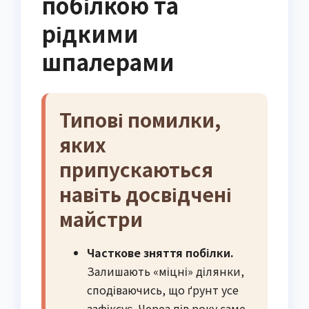
побілкою та
рідкими
шпалерами
Типові помилки,
яких
припускаються
навіть досвідчені
майстри
Часткове зняття побілки.
Залишають «міцні» ділянки,
сподіваючись, що ґрунт усе
зафіксує. Через пів року саме