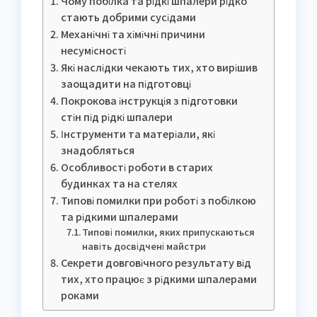
Чому побілка та рідкі шпалери рідко
стають добрими сусідами
Механічні та хімічні причини
несумісності
Які наслідки чекають тих, хто вирішив
заощадити на підготовці
Покрокова інструкція з підготовки
стін під рідкі шпалери
Інструменти та матеріали, які
знадобляться
Особливості роботи в старих
будинках та на стелях
Типові помилки при роботі з побілкою
та рідкими шпалерами
Типові помилки, яких припускаються
навіть досвідчені майстри
Секрети довговічного результату від
тих, хто працює з рідкими шпалерами
роками