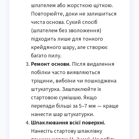
шпателем або жорсткою щіткою.
Повторюйте, доки не залишиться
чиста основа. Сухий спосіб
(шпателем без зволоження)
підходить лише для тонкого
крейдяного шару, але створює
багато пилу.
Ремонт основи.
Після видалення
побілки часто виявляються
тріщини, вибоїни чи пошкоджена
штукатурка. Зашпаклюйте їх
стартовою сумішшю. Якщо
перепади більші за 5–7 мм — краще
нанести шар штукатурки.
Шпаклювання всієї поверхні.
Нанесіть стартову шпаклівку
тонким шаром (1–2 мм). Не робіть