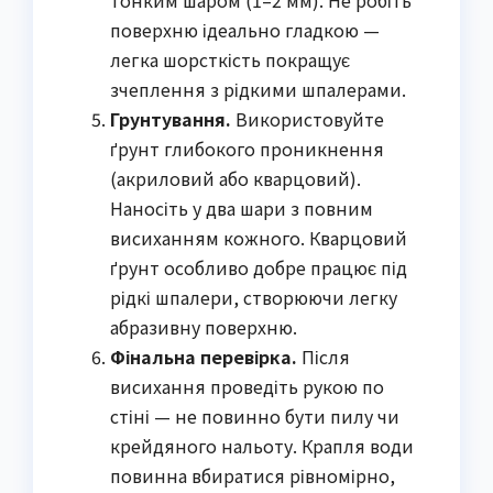
поверхню ідеально гладкою —
легка шорсткість покращує
зчеплення з рідкими шпалерами.
Грунтування.
Використовуйте
ґрунт глибокого проникнення
(акриловий або кварцовий).
Наносіть у два шари з повним
висиханням кожного. Кварцовий
ґрунт особливо добре працює під
рідкі шпалери, створюючи легку
абразивну поверхню.
Фінальна перевірка.
Після
висихання проведіть рукою по
стіні — не повинно бути пилу чи
крейдяного нальоту. Крапля води
повинна вбиратися рівномірно,