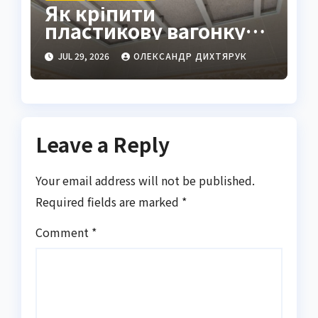
Як кріпити
пластикову вагонку
на стелю: повна
JUL 29, 2026
ОЛЕКСАНДР ДИХТЯРУК
інструкція для
новачків і майстрів
Leave a Reply
Your email address will not be published.
Required fields are marked
*
Comment
*