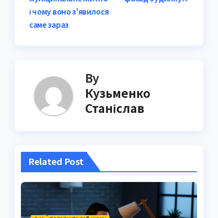
navigation
і чому воно з’явилося
саме зараз
By
Кузьменко
Станіслав
Related Post