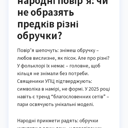
народні повір’я: чи
не образять
предків різні
обручки?
Повір’я шепочуть: знімеш обручку –
любов вислизне, як пісок. Але про різні?
У фольклорі їх немає – головне, щоб
кільця не знімали без потреби.
Священики УПЦ підтверджують:
символіка в намірі, не формі. У 2025 році
навіть є тренд “благословенних сетів” –
пари освячують унікальні моделі.
Народні прикмети радять: обручки
купувати в один день, у перевірених