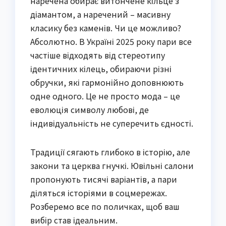
наречена обирає витончене кільце з
діамантом, а наречений – масивну
класику без каменів. Чи це можливо?
Абсолютно. В Україні 2025 року пари все
частіше відходять від стереотипу
ідентичних кілець, обираючи різні
обручки, які гармонійно доповнюють
одне одного. Це не просто мода – це
еволюція символу любові, де
індивідуальність не суперечить єдності.
Традиції сягають глибоко в історію, але
закони та церква гнучкі. Ювільні салони
пропонують тисячі варіантів, а пари
діляться історіями в соцмережах.
Розберемо все по поличках, щоб ваш
вибір став ідеальним.