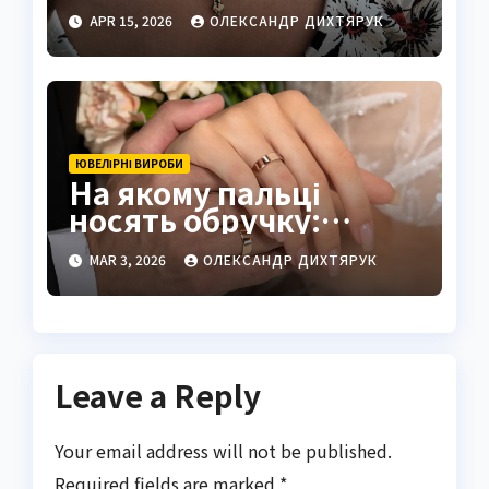
розп’яттям
APR 15, 2026
ОЛЕКСАНДР ДИХТЯРУК
ЮВЕЛІРНІ ВИРОБИ
На якому пальці
носять обручку:
традиції та легенди
MAR 3, 2026
ОЛЕКСАНДР ДИХТЯРУК
світу
Leave a Reply
Your email address will not be published.
Required fields are marked
*