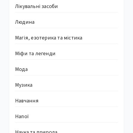
Лікувальні засоби
Людина
Магія, езотерика та містика
Міфи та легенди
Мода
Музика
Навчання
Напої
Наука та природа