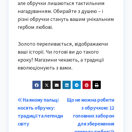
але обручки лишаються тактильним
нагадуванням. Обирайте з душею – і
різні обручки стануть вашим унікальним
гербом любові.
Золото переливається, відображаючи
ваші історії. Чи готові ви до такого
кроку? Магазини чекають, а традиції
еволюціонують з вами.
Post
На якому пальці
Що не можна робити
носять обручку:
з обручкою: 12
navigation
традиції та легенди
головних заборон
світу
для збереження
символу любові