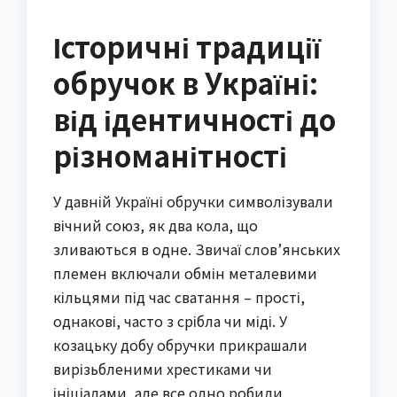
Історичні традиції
обручок в Україні:
від ідентичності до
різноманітності
У давній Україні обручки символізували
вічний союз, як два кола, що
зливаються в одне. Звичаї слов’янських
племен включали обмін металевими
кільцями під час сватання – прості,
однакові, часто з срібла чи міді. У
козацьку добу обручки прикрашали
вирізьбленими хрестиками чи
ініціалами, але все одно робили