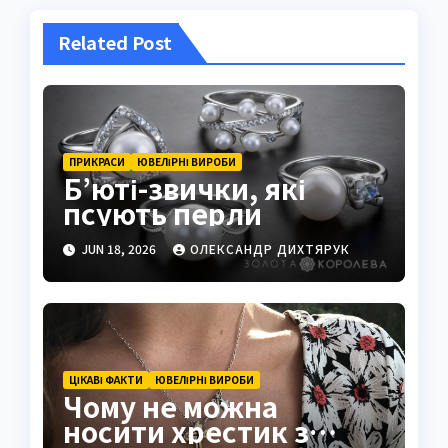
Related Post
ПРИКРАСИ
ЮВЕЛІРНІ ВИРОБИ
Б’юті-звички, які
псують перли
JUN 18, 2026
ОЛЕКСАНДР ДИХТЯРУК
ЦІКАВІ ФАКТИ
ЮВЕЛІРНІ ВИРОБИ
Чому не можна
носити хрестик з