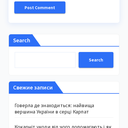
Search
Search
Свежие записи
Говерла де знаходиться: найвища
вершина України в серці Карпат
Кокарніт уколи від чого допомагають і як