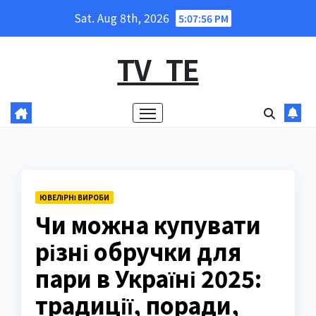
Skip
Sat. Aug 8th, 2026
5:07:58 PM
to
content
TV_TE
ЮВЕЛІРНІ ВИРОБИ
Чи можна купувати
різні обручки для
пари в Україні 2025:
традиції, поради,