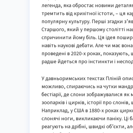
легенда, яка обростає новими деталя
тремтить від крихітної істоти, – ця к
популярну культуру. Перші згадки з’я
Старшого, який у першому столітті на
спричинити йому біль. Ця ідея пошир
навіть наукові дебати. Але чи має вон
проведені в 2020-х роках, показують, щ
радше йдеться про інстинкти і неспод
У давньоримських текстах Пліній опис
можливо, спираючись на чутки мандрі
бестіарії, де слони зображувалися як м
зоопарків і цирків, історії про слоні
Наприклад, у США в 1880-х роках цирк
слонячі ноги, викликаючи паніку. Ці
реагують на дрібні, швидкі об’єкти, ал