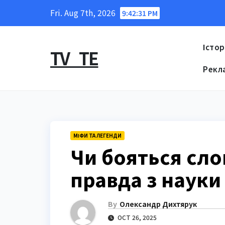
Skip
Fri. Aug 7th, 2026
9:42:32 PM
to
content
Істор
TV_TE
Рекл
МІФИ ТА ЛЕГЕНДИ
Чи бояться сло
правда з науки
By
Олександр Дихтярук
OCT 26, 2025