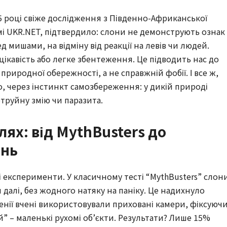
5 році свіже дослідження з Південно-Африканської
мі UKR.NET, підтвердило: слони не демонструють ознак
д мишами, на відміну від реакції на левів чи людей.
 цікавість або легке збентеження. Це підводить нас до
риродної обережності, а не справжній фобії. І все ж,
, через інстинкт самозбереження: у дикій природі
труйну змію чи паразита.
ях: від MythBusters до
ень
 експерименти. У класичному тесті “MythBusters” слон
далі, без жодного натяку на паніку. Це надихнуло
Кенії вчені використовували приховані камери, фіксуючи
” – маленькі рухомі об’єкти. Результати? Лише 15%