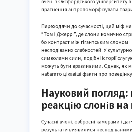
вчені з Оксфордського університету в
прагнення антропоморфізувати тварин
Переходячи до сучасності, цей міф не
“Том і Джеррі”, де слони комично стр
бо контраст між гігантським слоном 
несподіваних слабкостей. У культурн
символами сили, подібні історії слуг
можуть бути вразливими. Однак, як м
набагато цікавіші факти про поведінк
Науковий погляд:
реакцію слонів н
Сучасні вчені, озброєні камерами і да
результати виявилися несподіваними.