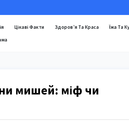
ія
Цікаві Факти
Здоров’я Та Краса
Їжа Та К
ама
ни мишей: міф чи