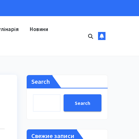
улінарія
Новини
Search
Search
Свежие записи