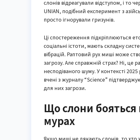
слонів відреагували відступом, і то че
UNIAN, подібний експеримент з азій
просто ігнорували гризунів.
Ці спостереження підкріплюються ето
соціальні істоти, мають складну сист
вібрацій. Раптовий рух миші може ств
загрозу. Але справжній страх? Ні, це 
несподіваного шуму. У контексті 2025 
вчені з журналу “Science” підтверджу
для них загрози.
Що слони бояться 
мурах
Якщо миші не лякають слонів, то хто 