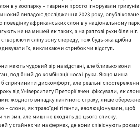
онів у зоопарку – тварини просто ігнорували гризунів
динокий випадок: дослідження 2023 року, опубліковане
ало поведінку африканських слонів у національному парк
ують не на мишей як таких, а на раптові рухи біля ніг.
, створюючи сліпу зону спереду, тож будь-яка дрібна
здивувати їх, викликаючи стрибок чи відступ.
ни мають чудовий зір на відстані, але близько вони
ан, подібний до комбінації носа і руки. Якщо миша
о б спричинити дискомфорт, але реальні спостереженн
року від Університету Преторії вчені фіксували, як слон
нами: жодного випадку панічного страху, лише обережн
 – слони, як травоїдні гіганти, еволюціонували, щоб
и чи змії, але миші не входять до цього списку.
ей у стайнях чи на фермах, де вони співіснують рокам