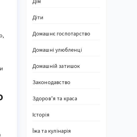
Дім
Діти
Домашнє госпотарство
о,
Домашні улюбленці
Домашній затишок
чи
Законодавство
о
Здоров’я та краса
Історія
Їжа та кулінарія
а