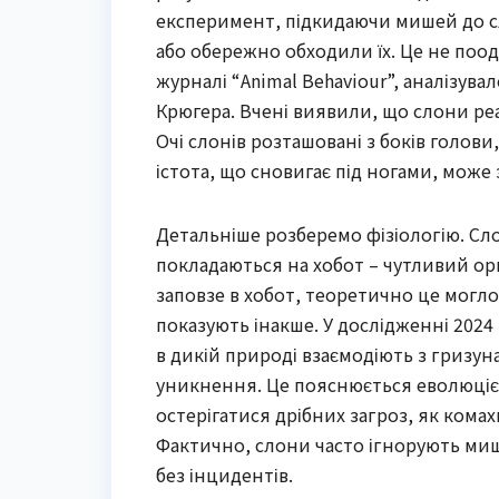
експеримент, підкидаючи мишей до сл
або обережно обходили їх. Це не поо
журналі “Animal Behaviour”, аналізув
Крюгера. Вчені виявили, що слони реаг
Очі слонів розташовані з боків голови
істота, що сновигає під ногами, може 
Детальніше розберемо фізіологію. Сло
покладаються на хобот – чутливий орг
заповзе в хобот, теоретично це могл
показують інакше. У дослідженні 2024 
в дикій природі взаємодіють з гризу
уникнення. Це пояснюється еволюцією
остерігатися дрібних загроз, як комах
Фактично, слони часто ігнорують миш
без інцидентів.