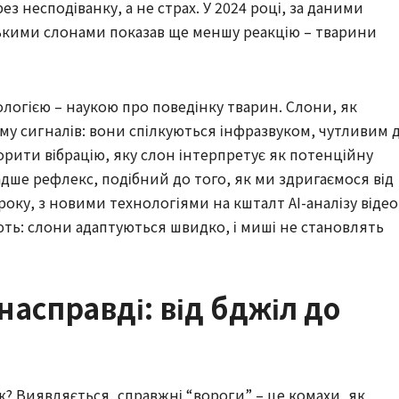
рез несподіванку, а не страх. У 2024 році, за даними
ськими слонами показав ще меншу реакцію – тварини
логією – наукою про поведінку тварин. Слони, як
ему сигналів: вони спілкуються інфразвуком, чутливим 
орити вібрацію, яку слон інтерпретує як потенційну
радше рефлекс, подібний до того, як ми здригаємося від
року, з новими технологіями на кшталт AI-аналізу відео
ють: слони адаптуються швидко, і миші не становлять
насправді: від бджіл до
ж? Виявляється, справжні “вороги” – це комахи, як