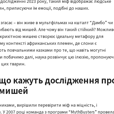
 дослідженні 2023 року, такий міф відображає людське
, приписуючи їм емоції, подібні до наших.
 згасає – він живе в мультфільмах на кшталт “Дамбо” чи
ибають від мишей. Але чому він такий стійкий? Можлив
і крихітною мишею створює ідеальну метафору для
ому контексті африканських племен, де слони є
ують повчальними казками про те, що навіть могутні
и побачимо далі, наука розвінчує цю ілюзію, пропоную
у цих тварин.
 що кажуть дослідження пр
а мишей
тчиками, вирішили перевірити міф на міцність, і
 У 2007 році команда з програми “MythBusters” провел