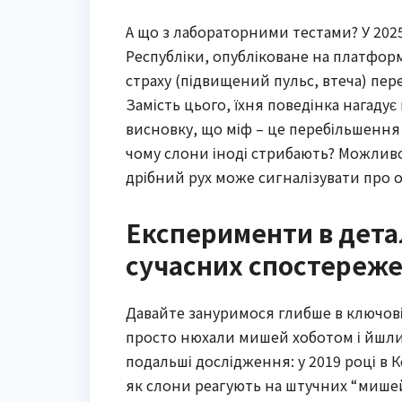
А що з лабораторними тестами? У 202
Республіки, опубліковане на платфор
страху (підвищений пульс, втеча) пере
Замість цього, їхня поведінка нагадує
висновку, що міф – це перебільшення п
чому слони іноді стрибають? Можливо
дрібний рух може сигналізувати про о
Експерименти в детал
сучасних спостереж
Давайте зануримося глибше в ключові
просто нюхали мишей хоботом і йшли 
подальші дослідження: у 2019 році в 
як слони реагують на штучних “мишей