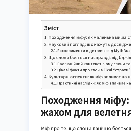
Зміст
Походження міфу: як маленька миша с
Науковий погляд: що кажуть дослідже
Експерименти в деталях: від MythBus
Що слони бояться насправді: від бджі
Еволюційний контекст: чому слони та
Цікаві факти про слонів і їхні “страхи”
Культурні аспекти: як міф впливає на 
Практичні наслідки: як міф впливає н
Походження міфу:
жахом для велетн
Міф про те, що слони панічно бояться