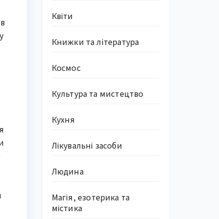
Квіти
 в
у
Книжки та література
Космос
Культура та мистецтво
Кухня
я
и
Лікувальні засоби
е
Людина
и
Магія, езотерика та
містика