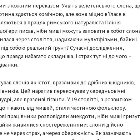
ми з кожним переказом. Уявіть велетенського слона, щ
артина здається комічною, але вона міцно в’їлася в
вляються в працях римського натураліста Плінія
шої ери писав, ніби миші можуть заповзти в хобот слона
илася через століття, надихаючи мультфільми, байки і
а під собою реальний ґрунт? Сучасні дослідження,
о правда набагато складніша, і страх тут ні до чого –
іванки.
ував слонів як істот, вразливих до дрібних шкідників,
вників. Цей наратив перекочував у середньовічні
удрі, але вразливі гіганти. У 19 столітті, з розвитком
в, що тікають від мишей, стали частиною фольклору.
ові працівники розповідали анекдоти, ніби миші гризу
 байки живилися спостереженнями: слони дійсно
е не через страх, а через обережність. Як зазначають