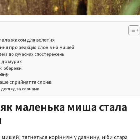
тала жахом для велетня
ння про реакцію слонів на мишей
ters до сучасних спостережень
л до мурах
кі обережні
 🐘🐝
наше сприйняття слонів
а догляд за слонами
 як маленька миша стала
я
 мишей, тягнеться корінням у давнину, ніби стара