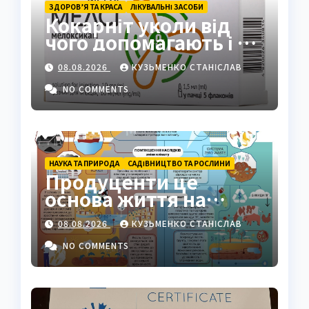
ЗДОРОВ’Я ТА КРАСА
ЛІКУВАЛЬНІ ЗАСОБИ
Кокарніт уколи від
чого допомагають і як
працюють
08.08.2026
КУЗЬМЕНКО СТАНІСЛАВ
NO COMMENTS
НАУКА ТА ПРИРОДА
САДІВНИЦТВО ТА РОСЛИНИ
Продуценти це
основа життя на
Землі: повний гід
08.08.2026
КУЗЬМЕНКО СТАНІСЛАВ
NO COMMENTS