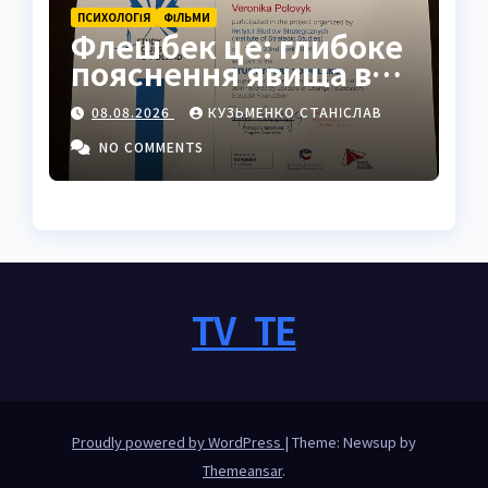
ПСИХОЛОГІЯ
ФІЛЬМИ
Флешбек це: глибоке
пояснення явища в
психології, кіно та
08.08.2026
КУЗЬМЕНКО СТАНІСЛАВ
житті
NO COMMENTS
TV_TE
Proudly powered by WordPress
|
Theme: Newsup by
Themeansar
.