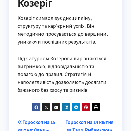
Козеріг
Козеріг символізує дисципліну,
структуру та кар’єрний успіх. Він
методично просувається до вершини,
уникаючи поспішних результатів.
Під Сатурном Козероги вирізняються
витримкою, відповідальністю та
повагою до правил. Стратегія й
наполегливість дозволяють досягати
бажаного без хаосу та ризиків.
Post
Гороскоп на 15
Гороскоп на 14 квітня
квітня: Овни –
за Таро: Рибам ілюзії,