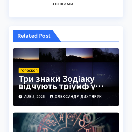
з іншими.
Related Post
ГОРОСКОП
Три знаки Зодіаку
відчують тріумф у
справах уже
AUG 5, 2026
ОЛЕКСАНДР ДИХТЯРУК
найближчими днями