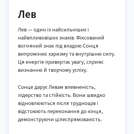
Лев
Лев — один із найсильніших і
найвпливовіших знаків. Фіксований
вогняний знак під владою Сонця
випромінює харизму та внутрішню силу.
Ця енергія привертає увагу, сприяє
визнанню й творчому успіху.
Сонце дарує Левам впевненість,
лідерство та стійкість. Вони швидко
відновлюються після труднощів і
відстоюють переконання до кінця,
демонструючи цілеспрямованість.