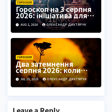
ГОРОСКОП
Гороскоп на 3 серпня
2026: ініціатива для
Овнів, підказки для
AUG 2, 2026
ОЛЕКСАНДР ДИХТЯРУК
Риб
ГОРОСКОП
Два затемнення
серпня 2026: коли
чекати удачі в коханні
JUL 29, 2026
ОЛЕКСАНДР ДИХТЯРУК
та грошах
Leave a Reply