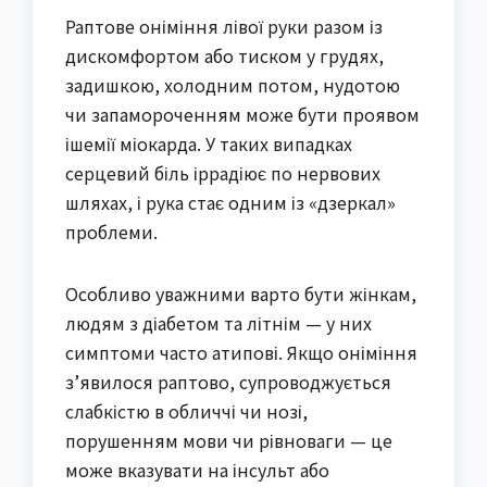
Раптове оніміння лівої руки разом із
дискомфортом або тиском у грудях,
задишкою, холодним потом, нудотою
чи запамороченням може бути проявом
ішемії міокарда. У таких випадках
серцевий біль іррадіює по нервових
шляхах, і рука стає одним із «дзеркал»
проблеми.
Особливо уважними варто бути жінкам,
людям з діабетом та літнім — у них
симптоми часто атипові. Якщо оніміння
з’явилося раптово, супроводжується
слабкістю в обличчі чи нозі,
порушенням мови чи рівноваги — це
може вказувати на інсульт або