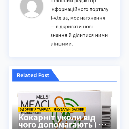
головний редактор
інформаційного порталу
t-v.te.ua, моє натхнення
— відкривати нові
знання й ділитися ними
з іншими.
Related Post
ЗДОРОВ’Я ТА КРАСА
ЛІКУВАЛЬНІ ЗАСОБИ
Кокарніт уколи від
чого допомагають і як