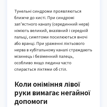
Тунельні синдроми проявляються
ближче до кисті. При синдромі
зап’ястного каналу (серединний нерв)
німіють великий, вказівний і середній
пальці, симптоми посилюються вночі
або вранці. При ураженні ліктьового
нерва в кубітальному каналі страждають
мізинець і безіменний палець,
особливо якщо людина часто
спирається ліктями об стіл.
Коли оніміння лівої
руки вимагає негайної
допомоги