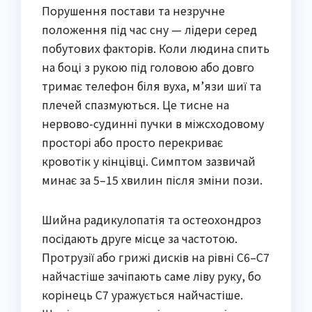
Порушення постави та незручне
положення під час сну — лідери серед
побутових факторів. Коли людина спить
на боці з рукою під головою або довго
тримає телефон біля вуха, м’язи шиї та
плечей спазмуються. Це тисне на
нервово-судинні пучки в міжсходовому
просторі або просто перекриває
кровотік у кінцівці. Симптом зазвичай
минає за 5–15 хвилин після зміни пози.
Шийна радикулопатія та остеохондроз
посідають друге місце за частотою.
Протрузії або грижі дисків на рівні C6–C7
найчастіше зачіпають саме ліву руку, бо
корінець C7 уражується найчастіше.