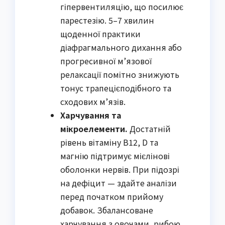
гіпервентиляцію, що посилює
парестезію. 5–7 хвилин
щоденної практики
діафрагмального дихання або
прогресивної м’язової
релаксації помітно знижують
тонус трапецієподібного та
сходових м’язів.
Харчування та
мікроелементи.
Достатній
рівень вітаміну B12, D та
магнію підтримує мієлінові
оболонки нервів. При підозрі
на дефіцит — здайте аналізи
перед початком прийому
добавок. Збалансоване
харчування з овочами, рибою