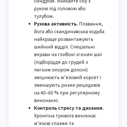
синдром. Уникайте сну з
рукою під головою або
тулубом.
Рухова активність.
Плавання,
йога або скандинавська ходьба
найкраще розвантажують
шийний відділ. Спеціальні
вправи на глибокі згиначі шиї
(підборіддя до грудей з
легким опором долоні)
зміцнюють м’язовий корсет і
зменшують ризик рецидивів
на 40–60 % при регулярному
виконанні.
Контроль стресу та дихання.
Хронічна тривога викликає
м’язові спазми та