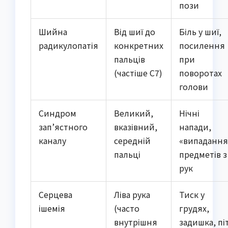
пози
Шийна
Від шиї до
Біль у шиї,
радикулопатія
конкретних
посилення
пальців
при
(частіше C7)
поворотах
голови
Синдром
Великий,
Нічні
зап’ястного
вказівний,
напади,
каналу
середній
«випадання
пальці
предметів з
рук
Серцева
Ліва рука
Тиск у
ішемія
(часто
грудях,
внутрішня
задишка, піт