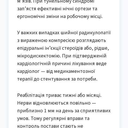
м’язів. При тунельному синдромі
зап’ястя ефективні нічні ортези та
ергономічні зміни на робочому місці.
У важких випадках шийної радикулопатії
з вираженою компресією розглядають
епідуральні ін’єкції стероїдів або, рідше,
мікродискектомію. При підтвердженій
кардіологічній причині лікування веде
кардіолог — від медикаментозної
терапії до стентування за потреби.
Реабілітація триває тижні або місяці.
Нерви відновлюються повільно —
приблизно 1 мм на день за сприятливих
умов. Тому регулярні вправи та
контроль постави стають не