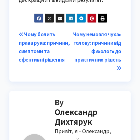
Post
Чому болить
Чому немовля чухає
права рука: причини,
голову: причини від
navigation
симптоми та
фізіології до
ефективні рішення
практичних рішень
By
Олександр
Дихтярук
Привіт, я - Олександр,