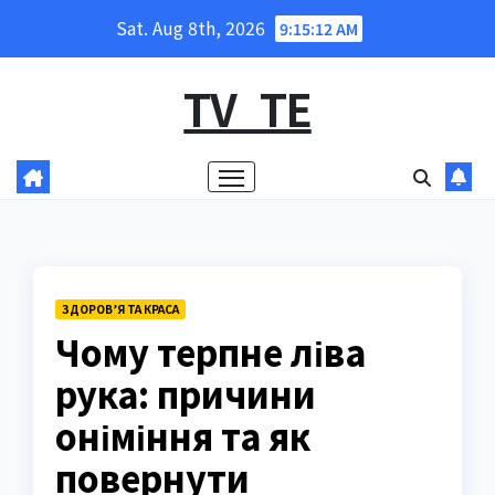
Skip
Sat. Aug 8th, 2026
9:15:13 AM
to
content
TV_TE
ЗДОРОВ’Я ТА КРАСА
Чому терпне ліва
рука: причини
оніміння та як
повернути