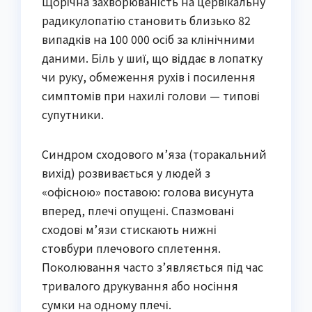
Щорічна захворюваність на цервікальну
радикулопатію становить близько 82
випадків на 100 000 осіб за клінічними
даними. Біль у шиї, що віддає в лопатку
чи руку, обмеження рухів і посилення
симптомів при нахилі голови — типові
супутники.
Синдром сходового м’яза (торакальний
вихід) розвивається у людей з
«офісною» поставою: голова висунута
вперед, плечі опущені. Спазмовані
сходові м’язи стискають нижні
стовбури плечового сплетення.
Поколювання часто з’являється під час
тривалого друкування або носіння
сумки на одному плечі.