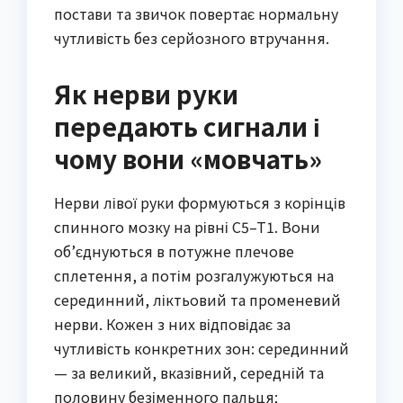
постави та звичок повертає нормальну
чутливість без серйозного втручання.
Як нерви руки
передають сигнали і
чому вони «мовчать»
Нерви лівої руки формуються з корінців
спинного мозку на рівні C5–T1. Вони
об’єднуються в потужне плечове
сплетення, а потім розгалужуються на
серединний, ліктьовий та променевий
нерви. Кожен з них відповідає за
чутливість конкретних зон: серединний
— за великий, вказівний, середній та
половину безіменного пальця;