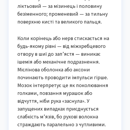
ліктьовий — за мізинець і половину
безіменного; променевий — за тильну
поверхню кисті та великого пальця.
Коли корінець або нерв стискається на
будь-якому рівні — від міжхребцевого
отвору в шиї до зап’ястя — виникає
ішемія або механічне подразнення.
Мієлінова оболонка або аксони
починають проводити імпульси гірше.
Мозок інтерпретує це як поколювання
голками, повзання мурашок або
відчуття, ніби рука «заснула». У
запущених випадках приєднується
слабкість м’язів, бо рухові волокна
страждають паралельно з чутливими.