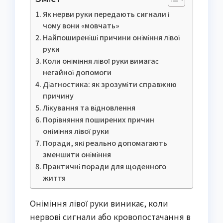
Як нерви руки передають сигнали і
чому вони «мовчать»
Найпоширеніші причини оніміння лівої
руки
Коли оніміння лівої руки вимагає
негайної допомоги
Діагностика: як зрозуміти справжню
причину
Лікування та відновлення
Порівняння поширених причин
оніміння лівої руки
Поради, які реально допомагають
зменшити оніміння
Практичні поради для щоденного
життя
Оніміння лівої руки виникає, коли
нервові сигнали або кровопостачання в