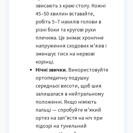
звисають з краю столу. Кожні
45–50 хвилин вставайте,
робіть 5–7 нахилів голови в
різні боки та кругові рухи
плечима. Це знімає хронічне
напруження сходових м’язів і
зменшує тиск на нервові
корінці.
Нічні звички.
Використовуйте
ортопедичну подушку
середньої висоти, щоб шия
залишалася в нейтральному
положенні. Якщо німіють
пальці — спробуйте м’який
ортез на зап’ястя на ніч при
підозрі на тунельний