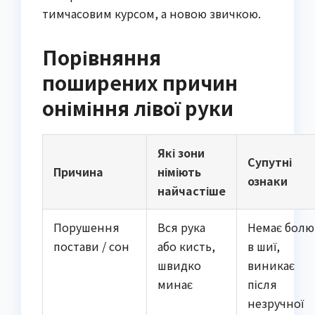
тимчасовим курсом, а новою звичкою.
Порівняння
поширених причин
оніміння лівої руки
Які зони
Супутні
Причина
німіють
ознаки
найчастіше
Порушення
Вся рука
Немає болю
постави / сон
або кисть,
в шиї,
швидко
виникає
минає
після
незручної