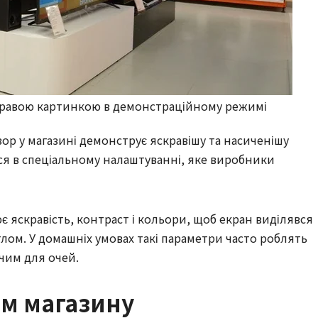
скравою картинкою в демонстраційному режимі
зор у магазині демонструє яскравішу та насиченішу
ся в спеціальному налаштуванні, яке виробники
яскравість, контраст і кольори, щоб екран виділявся
лом. У домашніх умовах такі параметри часто роблять
им для очей.
м магазину