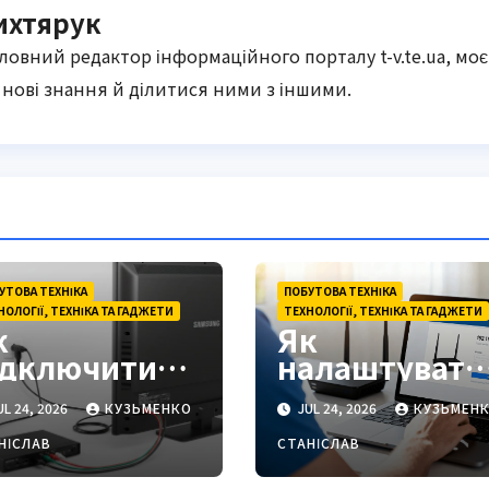
ихтярук
оловний редактор інформаційного порталу t-v.te.ua, моє
нові знання й ділитися ними з іншими.
УТОВА ТЕХНІКА
ПОБУТОВА ТЕХНІКА
НОЛОГІЇ, ТЕХНІКА ТА ГАДЖЕТИ
ТЕХНОЛОГІЇ, ТЕХНІКА ТА ГАДЖЕТИ
к
Як
ідключити
налаштувати
2 до
роутер:
L 24, 2026
КУЗЬМЕНКО
JUL 24, 2026
КУЗЬМЕН
елевізора:
покрокова
овна
інструкція
НІСЛАВ
СТАНІСЛАВ
нструкція
2026