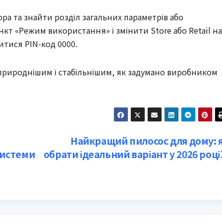
ра та знайти розділ загальних параметрів або
кт «Режим використання» і змінити Store або Retail на
тися PIN-код 0000.
природнішим і стабільнішим, як задумано виробником
Найкращий пилосос для дому: 
системи
обрати ідеальний варіант у 2026 році