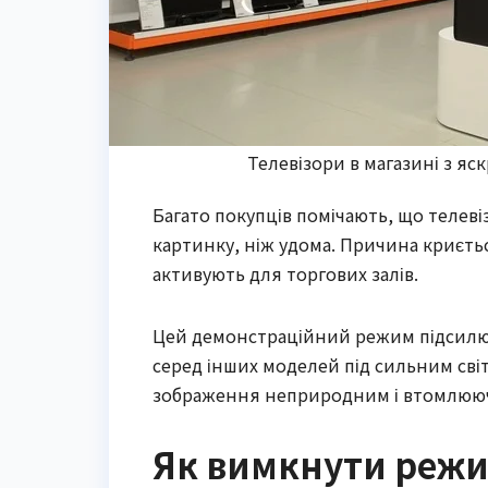
Телевізори в магазині з я
Багато покупців помічають, що телеві
картинку, ніж удома. Причина криєть
активують для торгових залів.
Цей демонстраційний режим підсилює 
серед інших моделей під сильним світ
зображення неприродним і втомлююч
Як вимкнути режи