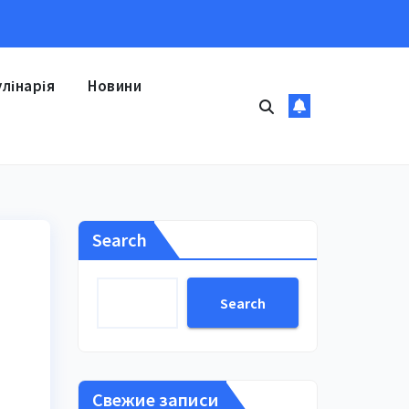
улінарія
Новини
Search
Search
Свежие записи