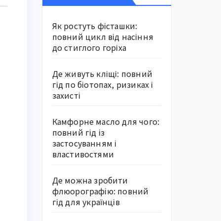
Як ростуть фісташки:
повний цикл від насіння
до стиглого горіха
Де живуть кліщі: повний
гід по біотопах, ризиках і
захисті
Камфорне масло для чого:
повний гід із
застосуванням і
властивостями
Де можна зробити
флюорографію: повний
гід для українців