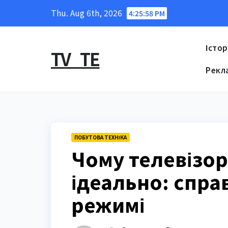
Skip
Thu. Aug 6th, 2026
4:25:59 PM
to
content
Істор
TV_TE
Рекл
ПОБУТОВА ТЕХНІКА
Чому телевізор
ідеально: спра
режимі