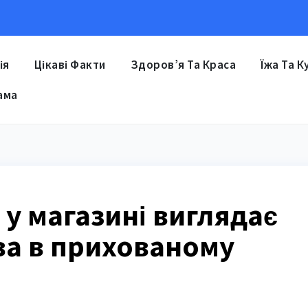
ія
Цікаві Факти
Здоров’я Та Краса
Їжа Та К
ама
 у магазині виглядає
ва в прихованому