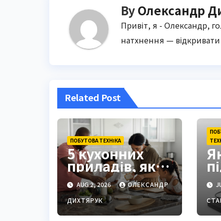
By
Олександр Д
Привіт, я - Олександр, г
натхнення — відкривати 
Related Post
ПОБ
ПОБУТОВА ТЕХНІКА
ТЕХ
5 кухонних
Я
приладів, які
п
небезпечно
Т
AUG 2, 2026
ОЛЕКСАНДР
JU
вмикати в
т
подовжувач
п
ДИХТЯРУК
СТА
і