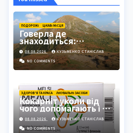
ПОДОРОЖІ
ЦІКАВІ МІСЦЯ
Говерла де
знаходиться:
найвища вершина
08.08.2026
КУЗЬМЕНКО СТАНІСЛАВ
України в серці
Карпат
NO COMMENTS
ЗДОРОВ’Я ТА КРАСА
ЛІКУВАЛЬНІ ЗАСОБИ
Кокарніт уколи від
чого допомагають і як
працюють
08.08.2026
КУЗЬМЕНКО СТАНІСЛАВ
NO COMMENTS