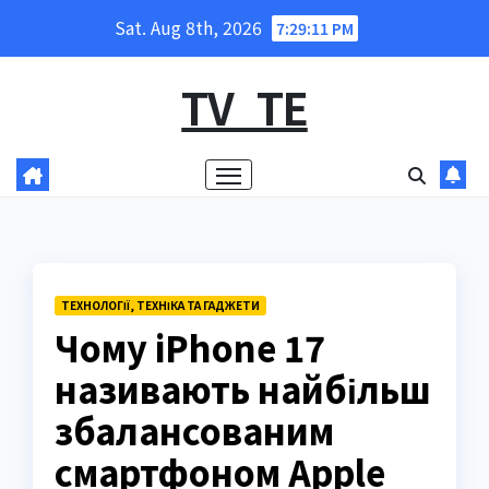
Skip
Sat. Aug 8th, 2026
7:29:13 PM
to
content
TV_TE
ТЕХНОЛОГІЇ, ТЕХНІКА ТА ГАДЖЕТИ
Чому iPhone 17
називають найбільш
збалансованим
смартфоном Apple