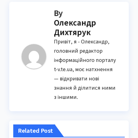
By
Олександр
Дихтярук
Привіт, я - Олександр,
головний редактор
інформаційного порталу
t-v.te.ua, моє натхнення
— відкривати нові
знання й ділитися ними
з іншими.
Related Post