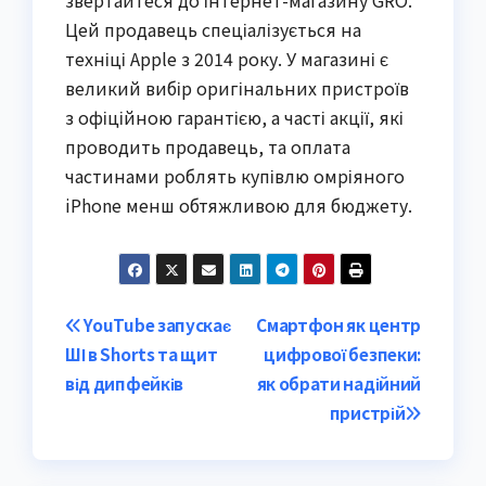
Цей продавець спеціалізується на
техніці Apple з 2014 року. У магазині є
великий вибір оригінальних пристроїв
з офіційною гарантією, а часті акції, які
проводить продавець, та оплата
частинами роблять купівлю омріяного
iPhone менш обтяжливою для бюджету.
Post
YouTube запускає
Смартфон як центр
ШІ в Shorts та щит
цифрової безпеки:
navigation
від дипфейків
як обрати надійний
пристрій