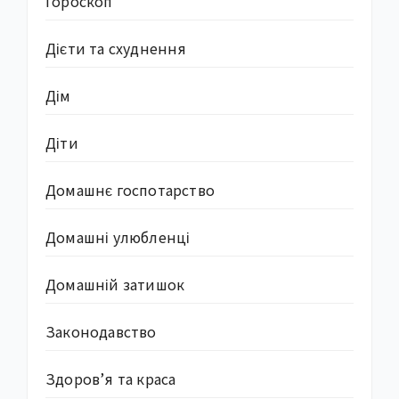
Гороскоп
Дієти та схуднення
Дім
Діти
Домашнє госпотарство
Домашні улюбленці
Домашній затишок
Законодавство
Здоров’я та краса