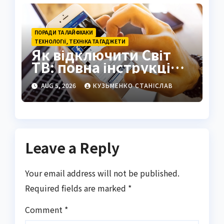
ПОРАДИ ТА ЛАЙФХАКИ
ТЕХНОЛОГІЇ, ТЕХНІКА ТА ГАДЖЕТИ
Як відключити Світ
ТВ: повна інструкція
2026
AUG 5, 2026
КУЗЬМЕНКО СТАНІСЛАВ
Leave a Reply
Your email address will not be published.
Required fields are marked
*
Comment
*