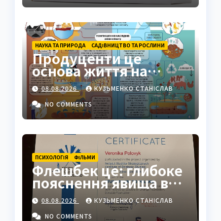
НАУКА ТА ПРИРОДА
САДІВНИЦТВО ТА РОСЛИНИ
Продуценти це
основа життя на
Землі: повний гід
08.08.2026
КУЗЬМЕНКО СТАНІСЛАВ
NO COMMENTS
ПСИХОЛОГІЯ
ФІЛЬМИ
Флешбек це: глибоке
пояснення явища в
психології, кіно та
08.08.2026
КУЗЬМЕНКО СТАНІСЛАВ
житті
NO COMMENTS