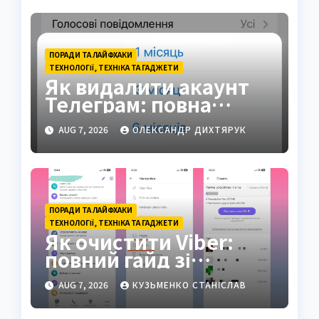
ПОРАДИ ТА ЛАЙФХАКИ
ТЕХНОЛОГІЇ, ТЕХНІКА ТА ГАДЖЕТИ
Як видалити акаунт
Телеграм: повна
інструкція на 2026 рік
AUG 7, 2026
ОЛЕКСАНДР ДИХТЯРУК
ПОРАДИ ТА ЛАЙФХАКИ
ТЕХНОЛОГІЇ, ТЕХНІКА ТА ГАДЖЕТИ
Як очистити Viber:
повний гайд зі
звільнення пам’яті
AUG 7, 2026
КУЗЬМЕНКО СТАНІСЛАВ