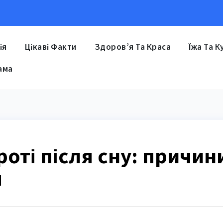
ія
Цікаві Факти
Здоров’я Та Краса
Їжа Та К
ама
роті після сну: причин
я