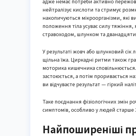
адже немає потреби активно пережову
нейтралізує кислоти та стримує розмно
накопичуються мікроорганізми, які в
положення тіла усуває силу тяжіння, я
стравоходом, шлунком та дванадцят
У результаті жовч або шлунковий сік 
щільна їжа. Циркадні ритми також гра
моторика кишечника сповільнюється.
застоюється, а потім проривається на
ви відчуваєте результат — гіркий наліт
Таке поєднання фізіологічних змін ро
симптомів, особливо у людей старше 3
Найпоширеніші при