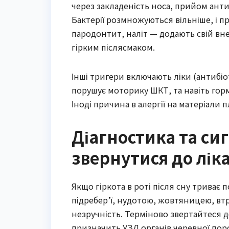
через закладеність носа, прийом ант
Бактерії розмножуються вільніше, і пр
пародонтит, наліт — додають свій вне
гірким післясмаком.
Інші тригери включають ліки (антибіо
порушує моторику ШКТ, та навіть горм
Іноді причина в алергії на матеріали 
Діагностика та си
звернутися до лік
Якщо гіркота в роті після сну триває
підребер’ї, нудотою, жовтяницею, вт
незручність. Терміново звертайтеся д
призначить УЗД органів черевної поро