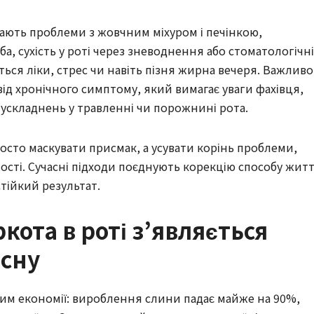
ють проблеми з жовчним міхуром і печінкою,
, сухість у роті через зневоднення або стоматологічні
ься ліки, стрес чи навіть пізня жирна вечеря. Важливо
д хронічного симптому, який вимагає уваги фахівця,
ускладнень у травленні чи порожнині рота.
осто маскувати присмак, а усувати корінь проблеми,
ості. Сучасні підходи поєднують корекцію способу жит
стійкий результат.
ркота в роті з’являється
 сну
ежим економії: вироблення слини падає майже на 90%,