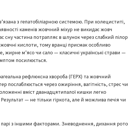
ов’язана з гепатобіліарною системою. При холециститі,
аявності каменів жовчний міхур не викидає жовч
час сну частина потрапляє в шлунок через слабкий пілор
 жовчні кислоти, тому вранці присмак особливо
е, жирне м’ясо чи сало — класичні українські страви —
симптом посилюється.
агеальна рефлюксна хвороба (ГЕРХ) та жовчний
ер послаблюється через ожиріння, вагітність, стрес чи
положенні вміст дванадцятипалої кишки легко
Результат — не тільки гіркота, але й можлива печія чи
іє в парі з іншими факторами. Зневоднення, дихання рот