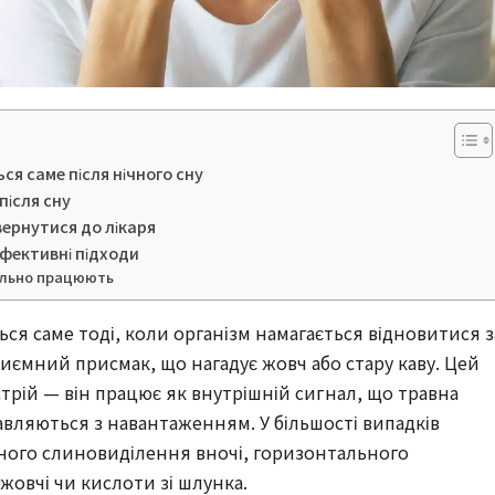
ться саме після нічного сну
після сну
вернутися до лікаря
 ефективні підходи
ально працюють
ється саме тоді, коли організм намагається відновитися з
приємний присмак, що нагадує жовч або стару каву. Цей
трій — він працює як внутрішній сигнал, що травна
вляються з навантаженням. У більшості випадків
ного слиновиділення вночі, горизонтального
жовчі чи кислоти зі шлунка.