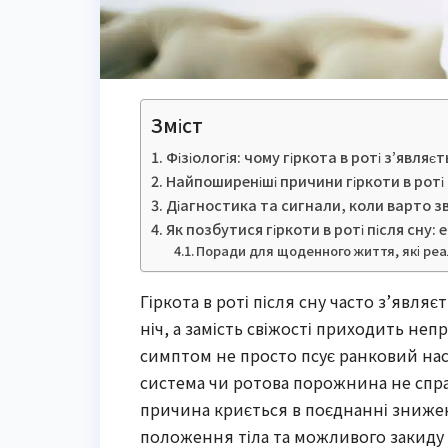
Зміст
Фізіологія: чому гіркота в роті з’являє
Найпоширеніші причини гіркоти в роті 
Діагностика та сигнали, коли варто з
Як позбутися гіркоти в роті після сну:
Поради для щоденного життя, які ре
Гіркота в роті після сну часто з’явля
ніч, а замість свіжості приходить не
симптом не просто псує ранковий нас
система чи ротова порожнина не спра
причина криється в поєднанні зниже
положення тіла та можливого закиду 