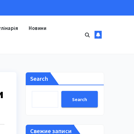
улінарія
Новини
Search
и
Search
Свежие записи