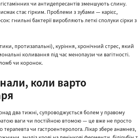
игістамінних чи антидепресантів зменшують слину.
исмак стає гірким. Проблеми з зубами — карієс,
сок: гнильні бактерії виробляють леткі сполуки сірки з
тики, протизапальні), куріння, хронічний стрес, який
ональні коливання під час менопаузи чи вагітності.
пломб чи коронок.
гнали, коли варто
аря
 понад два тижні, супроводжується болем у правому
ратою ваги чи постійною втомою — це вже не просто
о терапевта чи гастроентеролога. Лікар збере анамнез,
жнини, аналіз крові на печінкові ферменти, білірубін т