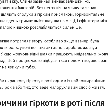
вати їжу. Слина зазвичай змиває залишки їжі,
ження бактерій. Без неї за ніч на язику та яснах
иділяють сполуки з гірким присмаком. Горизонтальне
ка вдень тримає вміст шлунка на місці, і сфінктери між
ипалою кишкою розслабляються сильніше.
легше потрапляє вгору, особливо якщо ввечері була
ють роль: уночі печінка активно виробляє жовч, а
 Якщо жовчовивідні шляхи працюють неідеально, жов
зад. Цей процес часто відбувається непомітно, але вран
 на язику чи губах.
бить ранкову гіркоту в роті одним із найпоширеніших
5 років або тих, хто веде малорухливий спосіб життя.
чини гіркоти в роті після