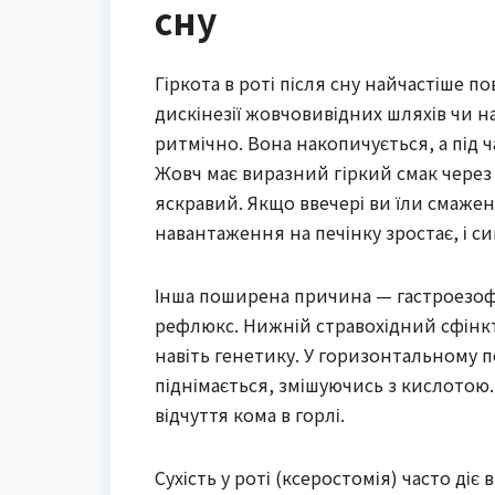
сну
Гіркота в роті після сну найчастіше п
дискінезії жовчовивідних шляхів чи н
ритмічно. Вона накопичується, а під 
Жовч має виразний гіркий смак через
яскравий. Якщо ввечері ви їли смажен
навантаження на печінку зростає, і 
Інша поширена причина — гастроезоф
рефлюкс. Нижній стравохідний сфінкт
навіть генетику. У горизонтальному 
піднімається, змішуючись з кислотою. 
відчуття кома в горлі.
Сухість у роті (ксеростомія) часто д