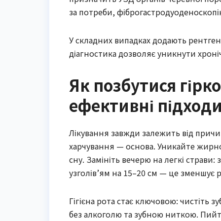
за потреби, фіброгастродуоденоскопію
У складних випадках додають рентген
діагностика дозволяє уникнути хроні
Як позбутися гіркот
ефективні підход
Лікування завжди залежить від причин
харчування — основа. Уникайте жирної
сну. Замініть вечерю на легкі страви: 
узголів’ям на 15–20 см — це зменшує 
Гігієна рота стає ключовою: чистіть з
без алкоголю та зубною ниткою. Пийт