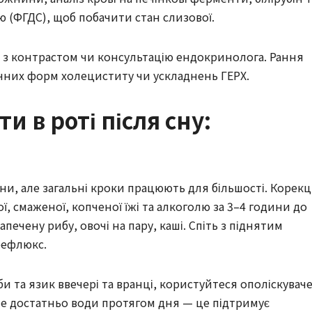
 (ФГДС), щоб побачити стан слизової.
 з контрастом чи консультацію ендокринолога. Рання
чних форм холециститу чи ускладнень ГЕРХ.
и в роті після сну:
и
и, але загальні кроки працюють для більшості. Корекц
, смаженої, копченої їжі та алкоголю за 3–4 години до
запечену рибу, овочі на пару, каші. Спіть з піднятим
рефлюкс.
уби та язик ввечері та вранці, користуйтеся ополіскувач
е достатньо води протягом дня — це підтримує