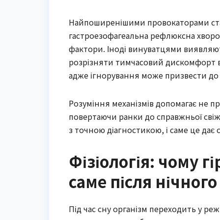
Найпоширенішими провокаторами ста
гастроезофагеальна рефлюксна хвороба
фактори. Іноді винуватцями виявляют
розрізняти тимчасовий дискомфорт ві
адже ігнорування може призвести до 
Розуміння механізмів допомагає не пр
повертаючи ранки до справжньої свіж
з точною діагностикою, і саме це дає 
Фізіологія: чому гі
саме після нічного
Під час сну організм переходить у р