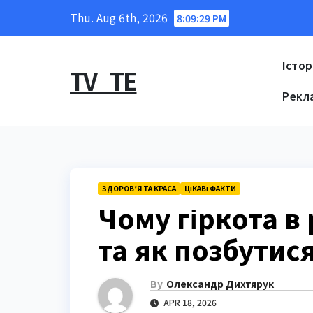
Skip
Thu. Aug 6th, 2026
8:09:30 PM
to
content
Істор
TV_TE
Рекл
ЗДОРОВ’Я ТА КРАСА
ЦІКАВІ ФАКТИ
Чому гіркота в 
та як позбутис
By
Олександр Дихтярук
APR 18, 2026