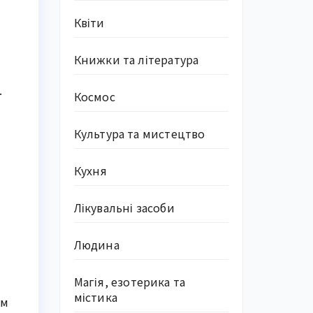
Квіти
Книжки та література
.
Космос
Культура та мистецтво
Кухня
Лікувальні засоби
Людина
Магія, езотерика та
містика
ом