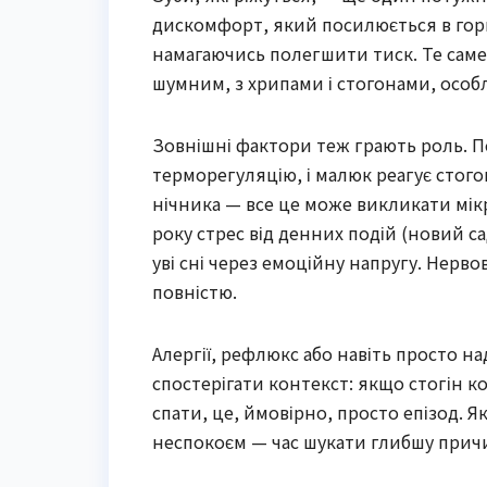
дискомфорт, який посилюється в гор
намагаючись полегшити тиск. Те саме с
шумним, з хрипами і стогонами, особл
Зовнішні фактори теж грають роль. 
терморегуляцію, і малюк реагує стогон
нічника — все це може викликати мік
року стрес від денних подій (новий са
уві сні через емоційну напругу. Нерв
повністю.
Алергії, рефлюкс або навіть просто н
спостерігати контекст: якщо стогін 
спати, це, ймовірно, просто епізод.
неспокоєм — час шукати глибшу прич