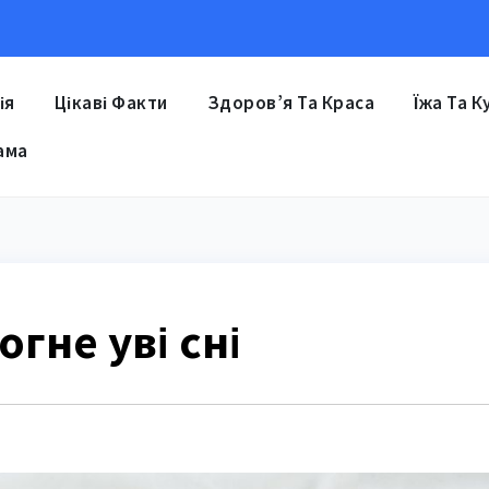
ія
Цікаві Факти
Здоров’я Та Краса
Їжа Та К
ама
гне уві сні