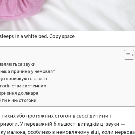
sleeps in a white bed. Copy space
’являються звуки
еніша причина у немовлят
 що провокують стогін
стогін стає системним
ернення до лікаря
ти нічні стогони
д тихих або протяжних стогонів своєї дитини і
тривоги. У переважній більшості випадків ці звуки —
у малюка, особливо в немовлячому віці, коли нервова