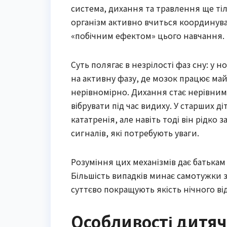
система, дихання та травлення ще ті
організм активно вчиться координувати
«побічним ефектом» цього навчання.
Суть полягає в незрілості фаз сну: у
на активну фазу, де мозок працює май
нерівномірно. Дихання стає нерівним,
вібрувати під час видиху. У старших ді
кататренія, але навіть тоді він рідко
сигналів, які потребують уваги.
Розуміння цих механізмів дає батькам
Більшість випадків минає самотужки з
суттєво покращують якість нічного ві
Особливості дитячо