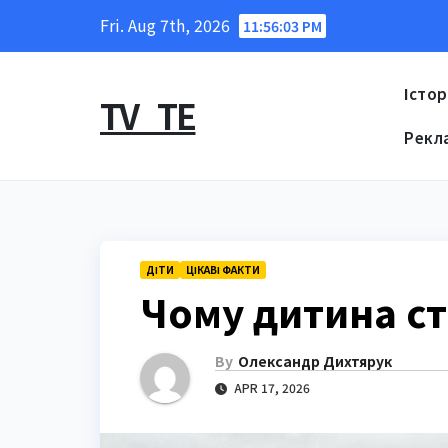
Skip
Fri. Aug 7th, 2026
11:56:04 PM
to
content
Істор
TV_TE
Рекл
ДІТИ
ЦІКАВІ ФАКТИ
Чому дитина сто
By
Олександр Дихтярук
APR 17, 2026