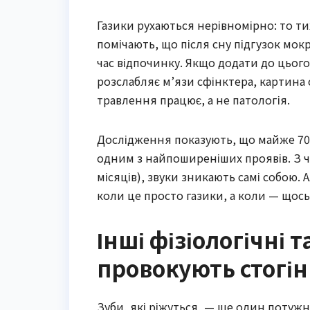
Газики рухаються нерівномірно: то ти
помічають, що після сну підгузок мо
час відпочинку. Якщо додати до цього
розслабляє м’язи сфінктера, картина 
травлення працює, а не патологія.
Дослідження показують, що майже 70%
одним з найпоширеніших проявів. З ч
місяців), звуки зникають самі собою.
коли це просто газики, а коли — щось
Інші фізіологічні 
провокують стогін
Зуби, які ріжуться, — ще один потужн