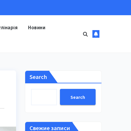
улінарія
Новини
Search
Search
Свежие записи