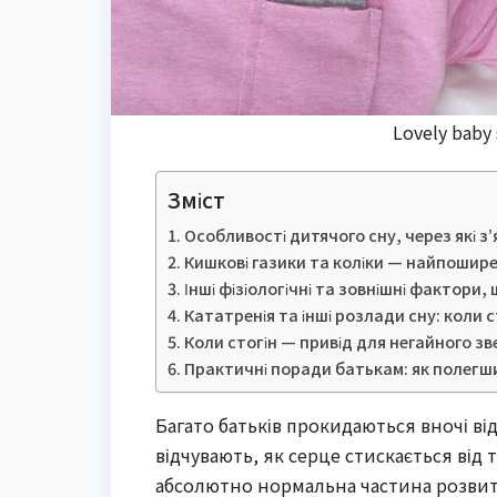
Lovely baby 
Зміст
Особливості дитячого сну, через які з
Кишкові газики та коліки — найпошир
Інші фізіологічні та зовнішні фактори,
Кататренія та інші розлади сну: коли 
Коли стогін — привід для негайного зв
Практичні поради батькам: як полегши
Багато батьків прокидаються вночі ві
відчувають, як серце стискається від 
абсолютно нормальна частина розвитк