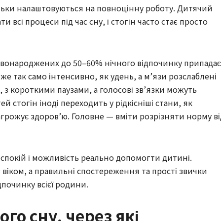
льки налаштовуються на повноцінну роботу. Дитячий
 всі процеси під час сну, і стогін часто стає просто
 новонароджених до 50–60% нічного відпочинку припадає
же так само інтенсивно, як удень, а м’язи розслаблені
 з короткими паузами, а голосові зв’язки можуть
тей стогін іноді переходить у рідкісніші стани, як
 загрожує здоров’ю. Головне — вміти розрізняти норму ві
 спокій і можливість реально допомогти дитині.
 віком, а правильні спостереження та прості звички
дпочинку всієї родини.
го сну, через які