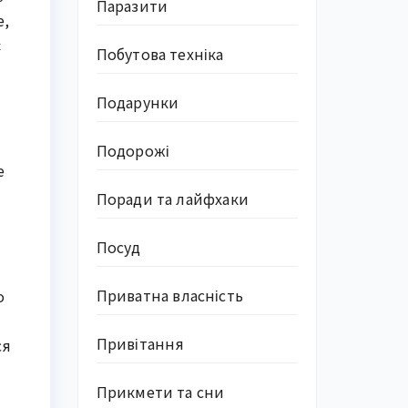
Паразити
е,
є
Побутова техніка
Подарунки
Подорожі
е
Поради та лайфхаки
Посуд
Приватна власність
о
Привітання
ся
Прикмети та сни