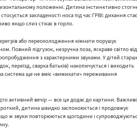
изонтальному положенні. Дитина інстинктивно стогн
тосується закладеності носа під час ГРВІ: дихання ста
иво якщо слиз стікає в горло.
Перегрів або переохолодження кімнати порушує
ом. Повний підгузок, незручна поза, яскраве світло від
ропробудження з характерними звуками. У дітей старш
док, переїзд, сварка батьків) накопичується і виходить
ова система ще не вміє «вимикати» переживання
адто активний вечір — все це додає до картини. Важлив
короткий, дитина швидко заспокоюється і продовжує
 Якщо ж звуки повторюються щогодини і супроводжують
ину.