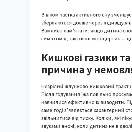
З віком частка активного сну зменшуєт
зберігаються довше через індивідуаль
Важливо пам’ятати: якщо дитина спокі
симптомів, такі нічні «концерти» — ц
Кишкові газики т
причина у немовл
Незрілий шлунково-кишковий тракт н
Після годування їжа повільно просува
навчилися ефективно їх виводити. Під
саме тоді з’являється характерний сто
звільнитися від тиску. Коліки, які пі
звуками вночі, коли дитина не відволі