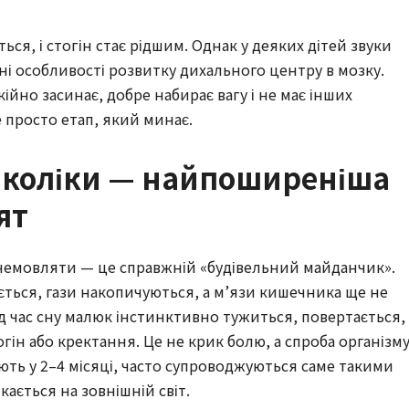
ься, і стогін стає рідшим. Однак у деяких дітей звуки
ні особливості розвитку дихального центру в мозку.
йно засинає, добре набирає вагу і не має інших
е просто етап, який минає.
а коліки — найпоширеніша
ят
емовляти — це справжній «будівельний майданчик».
ється, гази накопичуються, а м’язи кишечника ще не
 час сну малюк інстинктивно тужиться, повертається, 
гін або кректання. Це не крик болю, а спроба організм
кують у 2–4 місяці, часто супроводжуються саме такими
кається на зовнішній світ.