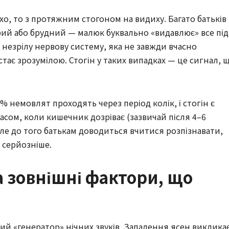
хо, то з протяжним стогоном на видиху. Багато батьків
крий або брудний — малюк буквально «видавлює» все під
 незрілу нервову систему, яка не завжди вчасно
стає зрозумілою. Стогін у таких випадках — це сигнал, 
 немовлят проходять через період колік, і стогін є
асом, коли кишечник дозріває (зазвичай після 4–6
 Але до того батькам доводиться вчитися розпізнавати,
 серйозніше.
та зовнішні фактори, що
ий «генератор» нічних звуків. Запалення ясен виклика