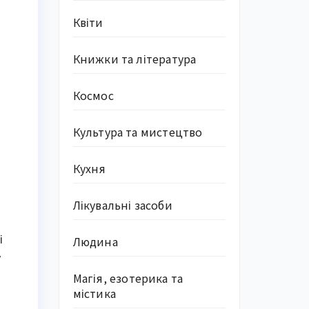
Квіти
Книжки та література
Космос
Культура та мистецтво
Кухня
Лікувальні засоби
і
Людина
у
Магія, езотерика та
містика