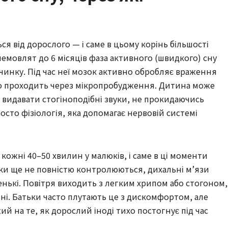
я від дорослого — і саме в цьому корінь більшості
немовлят до 6 місяців фаза активного (швидкого) сну
чинку. Під час неї мозок активно обробляє враження
іло проходить через мікропробудження. Дитина може
 видавати стогіноподібні звуки, не прокидаючись
росто фізіологія, яка допомагає нервовій системі
 кожні 40–50 хвилин у малюків, і саме в ці моменти
язки ще не повністю контролюються, дихальні м’язи
енькі. Повітря виходить з легким хрипом або стогоном,
і. Батьки часто плутають це з дискомфортом, але
й на те, як дорослий іноді тихо постогнує під час