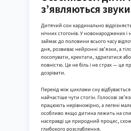
з’являються звуки
Дитячий сон кардинально відрізняєтьс
нічних стогонів. У новонароджених і 
займає до половини всього часу відпо
дня, розвиває нейронні зв’язки, а т
посопувати, кректати, здригатися або
повністю. Це не біль і не страх — це п
дозрівати.
Перехід між циклами сну відбувається
найчастіше чути стогін. Голосові зв’
працюють нерівномірно, а легені мал
особливо якщо дитина лежить на спин
насправді це природний процес, схожи
глибокого розслаблення.