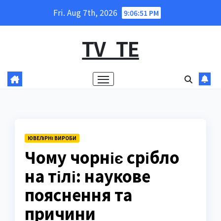
Skip
Fri. Aug 7th, 2026
9:06:52 PM
to
content
TV_TE
ЮВЕЛІРНІ ВИРОБИ
Чому чорніє срібло
на тілі: наукове
пояснення та
причини