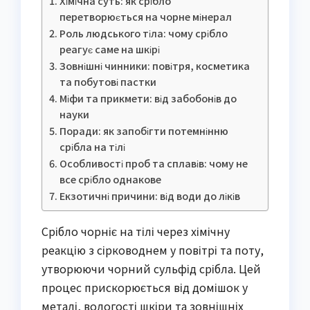
Хімічна суть: як срібло
перетворюється на чорне мінерал
Роль людського тіла: чому срібло
реагує саме на шкірі
Зовнішні чинники: повітря, косметика
та побутові пастки
Міфи та прикмети: від забобонів до
науки
Поради: як запобігти потемнінню
срібла на тілі
Особливості проб та сплавів: чому не
все срібло однакове
Екзотичні причини: від води до ліків
Срібло чорніє на тілі через хімічну
реакцію з сірководнем у повітрі та поту,
утворюючи чорний сульфід срібла. Цей
процес прискорюється від домішок у
металі, вологості шкіри та зовнішніх