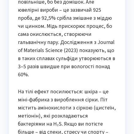
повільніше, бо без домішок. Але
ювелірні вироби – це зазвичай 925
проба, де 92,5% срібла змішане з міддю
чи цинком. Мідь прискорює процес, бо
сама окислюється, створюючи
гальванічну пару. Дослідження з Journal
of Materials Science (2023) показують, що
в таких сплавах сульфіди утворюються в
3–5 разів швидше при вологості понад
60%.
На тілі ефект посилюється: шкіра – це
міні-фабрика з вироблення сірки. Піт
містить амінокислоти з сіркою (цистеїн,
метіонін), які розкладаються
бактеріями на H₂S. Якщо ви потієте
більше – від спеки, стресу чи спорту –