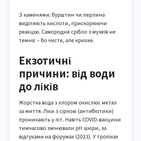
З каменями: бурштин чи перлина
виділяють кислоти, прискорюючи
реакцію. Самородне срібло з музеїв не
темніє – бо чисте, але крихке.
Екзотичні
причини: від води
до ліків
Жорстка вода з хлором окислює метал
за миття. Ліки з сіркою (антибіотики)
проникають у піт. Навіть COVID-вакцини
тимчасово змінювали pH шкіри, за
відгуками на форумах (2023). У тропіках