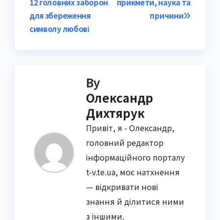
12 головних заборон
прикмети, наука та
для збереження
причини
символу любові
By
Олександр
Дихтярук
Привіт, я - Олександр,
головний редактор
інформаційного порталу
t-v.te.ua, моє натхнення
— відкривати нові
знання й ділитися ними
з іншими.