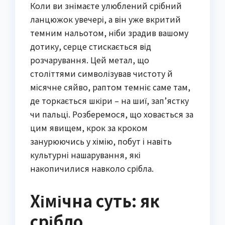
Коли ви знімаєте улюблений срібний
ланцюжок увечері, а він уже вкритий
темним нальотом, ніби зрадив вашому
дотику, серце стискається від
розчарування. Цей метал, що
століттями символізував чистоту й
місячне сяйво, раптом темніє саме там,
де торкається шкіри – на шиї, зап’ястку
чи пальці. Розберемося, що ховається за
цим явищем, крок за кроком
занурюючись у хімію, побут і навіть
культурні нашарування, які
накопичилися навколо срібла.
Хімічна суть: як
срібло