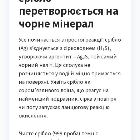
перетворюється на
чорне мінерал
Усе починається з простої реакції: срібло
(Ag) з’єднується з сірководнем (H₂S),
утворюючи аргентит – Ag₂S, той самий
чорний наліт. Ця сполука не
розчиняється у воді й міцно тримається
на поверхні. Уявіть срібло як
сором’язливого воїна, що реагує на
найменший подразник: сірка з повітря
чи поту запускає ланцюгову реакцію
окислення.
Чисте срібло (999 проба) темніє