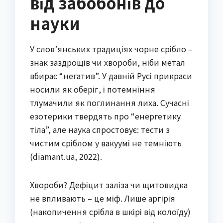
від забобонів до
науки
У слов’янських традиціях чорне срібло –
знак заздрощів чи хвороби, ніби метал
вбирає “негатив”. У давній Русі прикраси
носили як оберіг, і потемніння
тлумачили як поглинання лиха. Сучасні
езотерики твердять про “енергетику
тіла”, але наука спростовує: тести з
чистим сріблом у вакуумі не темніють
(diamant.ua, 2022).
Хвороби? Дефіцит заліза чи щитовидка
не впливають – це міф. Лише аргірія
(накопичення срібла в шкірі від колоїду)