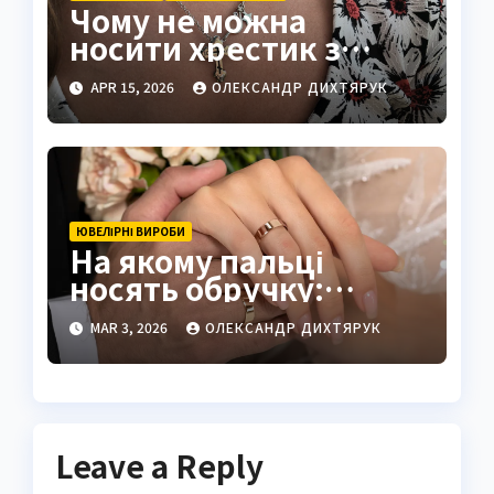
Чому не можна
носити хрестик з
розп’яттям
APR 15, 2026
ОЛЕКСАНДР ДИХТЯРУК
ЮВЕЛІРНІ ВИРОБИ
На якому пальці
носять обручку:
традиції та легенди
MAR 3, 2026
ОЛЕКСАНДР ДИХТЯРУК
світу
Leave a Reply