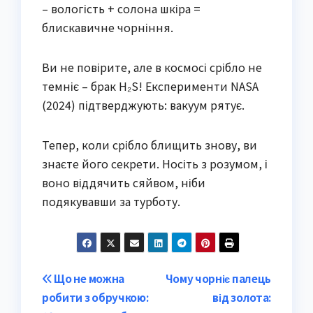
– вологість + солона шкіра =
блискавичне чорніння.
Ви не повірите, але в космосі срібло не
темніє – брак H₂S! Експерименти NASA
(2024) підтверджують: вакуум рятує.
Тепер, коли срібло блищить знову, ви
знаєте його секрети. Носіть з розумом, і
воно віддячить сяйвом, ніби
подякувавши за турботу.
Post
Що не можна
Чому чорніє палець
робити з обручкою:
від золота:
navigation