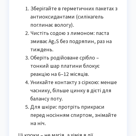
Зберігайте в герметичних пакетах з
антиоксидантами (силікагель
поглинає вологу).
Чистіть содою з лимоном: паста
змиває Ag₂S без подряпин, раз на
тиждень.
Оберіть родійоване срібло –
тонкий шар платини блокує
реакцію на 6–12 місяців.
Уникайте контакту з сіркою: менше
часнику, більше цинку в дієті для
балансу поту.
Для шкіри: протріть прикраси
перед носінням спиртом, знімайте
на ніч.
Ці кроки – не магія, а хімія в дії.