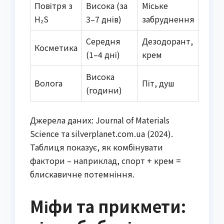
Повітря з
Висока (за
Міське
H₂S
3–7 днів)
забруднення
Середня
Дезодорант,
Косметика
(1–4 дні)
крем
Висока
Волога
Піт, душ
(години)
Джерела даних: Journal of Materials
Science та silverplanet.com.ua (2024).
Таблиця показує, як комбінувати
фактори – наприклад, спорт + крем =
блискавичне потемніння.
Міфи та прикмети: