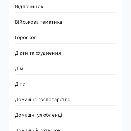
Відпочинок
Військова тематика
Гороскоп
Дієти та схуднення
Дім
Діти
Домашнє госпотарство
Домашні улюбленці
Домашній затишок