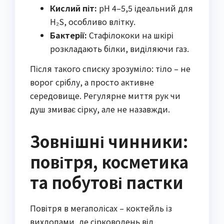
Кислий піт:
pH 4–5,5 ідеальний для
H₂S, особливо влітку.
Бактерії:
Стафілококи на шкірі
розкладають білки, виділяючи газ.
Після такого списку зрозуміло: тіло – не
ворог сріблу, а просто активне
середовище. Регулярне миття рук чи
душ змиває сірку, але не назавжди.
Зовнішні чинники:
повітря, косметика
та побутові пастки
Повітря в мегаполісах – коктейль із
вихлопами, де сірководень від