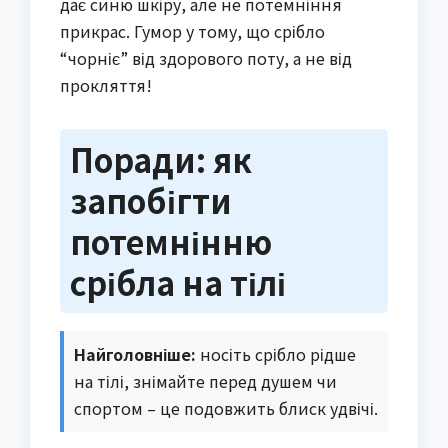
дає синю шкіру, але не потемніння
прикрас. Гумор у тому, що срібло
“чорніє” від здорового поту, а не від
прокляття!
Поради: як
запобігти
потемнінню
срібла на тілі
Найголовніше:
носіть срібло рідше
на тілі, знімайте перед душем чи
спортом – це подовжить блиск удвічі.