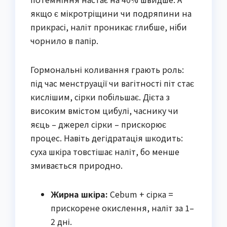
якщо є мікротріщини чи подряпини на
прикрасі, наліт проникає глибше, ніби
чорнило в папір.
Гормональні коливання грають роль:
під час менструації чи вагітності піт стає
кислішим, сірки побільшає. Дієта з
високим вмістом цибулі, часнику чи
яєць – джерел сірки – прискорює
процес. Навіть дегідратація шкодить:
суха шкіра товстішає наліт, бо менше
змивається природно.
Жирна шкіра:
Сеbum + сірка =
прискорене окислення, наліт за 1–
2 дні.