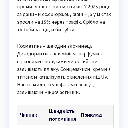
промисловості чи смітників. У 2025 році,
за даними ec.europa.eu, рівні H₂S у містах
зросли на 15% через трафік. Срібло на
тілі вбирає це, ніби губка.
Косметика – ще один злочинець.
Дезодоранти з алюмінієм, парфуми з
сірковими сполуками чи лосьйони
залишають плівку. Сонцезахисні креми з
титаном каталізують окислення під UV.
Навіть мило з сульфатами реагує,
залишаючи мікрочастинки.
Швидкість
Чинник
Приклад
потемніння