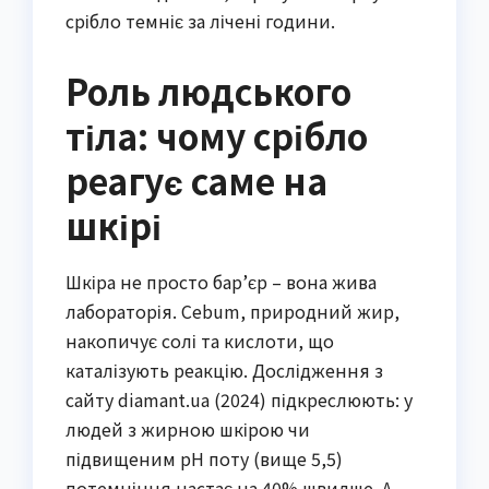
срібло темніє за лічені години.
Роль людського
тіла: чому срібло
реагує саме на
шкірі
Шкіра не просто бар’єр – вона жива
лабораторія. Сеbum, природний жир,
накопичує солі та кислоти, що
каталізують реакцію. Дослідження з
сайту diamant.ua (2024) підкреслюють: у
людей з жирною шкірою чи
підвищеним pH поту (вище 5,5)
потемніння настає на 40% швидше. А