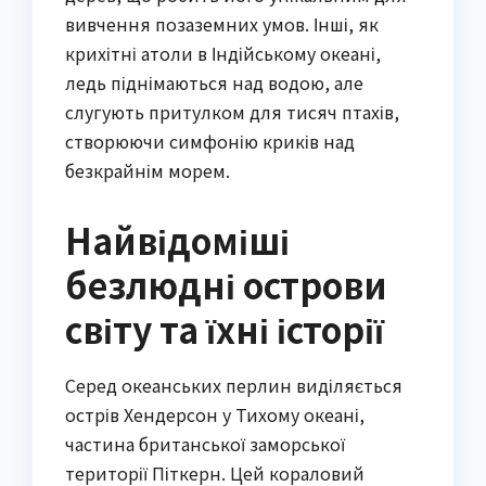
вивчення позаземних умов. Інші, як
крихітні атоли в Індійському океані,
ледь піднімаються над водою, але
слугують притулком для тисяч птахів,
створюючи симфонію криків над
безкрайнім морем.
Найвідоміші
безлюдні острови
світу та їхні історії
Серед океанських перлин виділяється
острів Хендерсон у Тихому океані,
частина британської заморської
території Піткерн. Цей кораловий