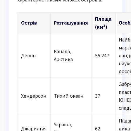
Площа
Острів
Розташування
Особ
(км²)
Найб
марс
Канада,
Девон
55 247
ланд
Арктика
наук
досл
Забр
плас
Хендерсон
Тихий океан
37
ЮНЕ
спад
Піща
Україна,
Джарилгач
62
дика