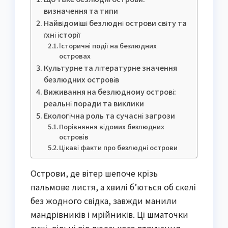
визначення та типи
Найвідоміші безлюдні острови світу та
їхні історії
Історичні події на безлюдних
островах
Культурне та літературне значення
безлюдних островів
Виживання на безлюдному острові:
реальні поради та виклики
Екологічна роль та сучасні загрози
Порівняння відомих безлюдних
островів
Цікаві факти про безлюдні острови
Острови, де вітер шепоче крізь
пальмове листя, а хвилі б’ються об скелі
без жодного свідка, завжди манили
мандрівників і мрійників. Ці шматочки
суші, вільні від людського втручання,