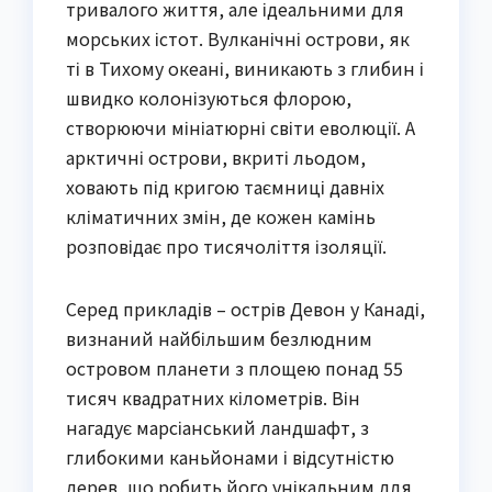
тривалого життя, але ідеальними для
морських істот. Вулканічні острови, як
ті в Тихому океані, виникають з глибин і
швидко колонізуються флорою,
створюючи мініатюрні світи еволюції. А
арктичні острови, вкриті льодом,
ховають під кригою таємниці давніх
кліматичних змін, де кожен камінь
розповідає про тисячоліття ізоляції.
Серед прикладів – острів Девон у Канаді,
визнаний найбільшим безлюдним
островом планети з площею понад 55
тисяч квадратних кілометрів. Він
нагадує марсіанський ландшафт, з
глибокими каньйонами і відсутністю
дерев, що робить його унікальним для