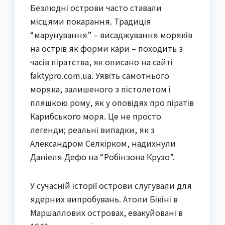
Безлюдні острови часто ставали
місцями покарання. Традиція
“марунування” – висаджування моряків
на острів як форми кари – походить з
часів піратства, як описано на сайті
faktypro.com.ua. Уявіть самотнього
моряка, залишеного з пістолетом і
пляшкою рому, як у оповідях про піратів
Карибського моря. Це не просто
легенди; реальні випадки, як з
Александром Селкірком, надихнули
Даніеля Дефо на “Робінзона Крузо”.
У сучасній історії острови слугували для
ядерних випробувань. Атоли Бікіні в
Маршаллових островах, евакуйовані в