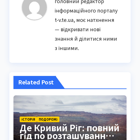
головний редактор
інформаційного порталу
t-v.te.ua, моє натхнення
— відкривати нові
знання й ділитися ними
з іншими.
Related Post
ІСТОРІЯ
ПОДОРОЖІ
Де Кривий Ріг: повний
гід по розташуванню,