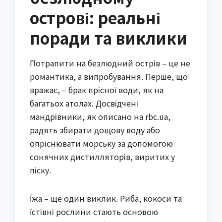
острові: реальні
поради та виклики
Потрапити на безлюдний острів – це не
романтика, а випробування. Перше, що
вражає, – брак прісної води, як на
багатьох атолах. Досвідчені
мандрівники, як описано на rbc.ua,
радять збирати дощову воду або
опріснювати морську за допомогою
сонячних дистилляторів, виритих у
піску.
Їжа – ще один виклик. Риба, кокоси та
їстівні рослини стають основою