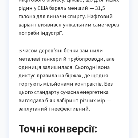
рідин у США барель менший — 31,5
галона для вина чи спирту. Нафтовий
варіант виявився унікальним саме через
потреби індустрії.
З часом дерев’яні бочки замінили
металеві танкери й трубопроводи, але
одиниця залишилася. Сьогодні вона
диктує правила на біржах, де щодня
торгують мільйонами контрактів. Без
цього стандарту сучасна енергетика
виглядала б як лабіринт різних мір —
заплутаний і неефективний.
Точні конверсії: