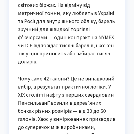
світових біржах. На відміну від
метричної тонни, яку люблять в Україні
та Росії для внутрішнього обліку, барель
зручний для швидкої торгівлі
ф’ючерсами — один контракт на NYMEX
чи ICE відповідає тисячі барелів, і кожен
тік у ціні приносить або забирає тисячі
доларів.
Чому саме 42 галони? Це не випадковий
вибір, а результат практичної логіки. У
XIX столітті нафту з перших свердловин
Пенсильванії возили в дерев’яних
бочках різних розмірів — від 30 до 50
галонів. Хаос у вимірюваннях призводив
до суперечок між виробниками,