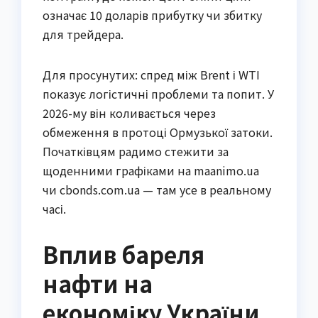
означає 10 доларів прибутку чи збитку
для трейдера.
Для просунутих: спред між Brent і WTI
показує логістичні проблеми та попит. У
2026-му він коливається через
обмеження в протоці Ормузької затоки.
Початківцям радимо стежити за
щоденними графіками на maanimo.ua
чи cbonds.com.ua — там усе в реальному
часі.
Вплив бареля
нафти на
економіку України