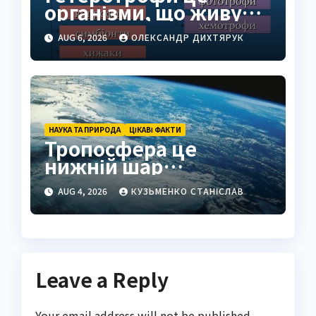
організми, що живуть
за рахунок готової
AUG 6, 2026
ОЛЕКСАНДР ДИХТЯРУК
органіки
НАУКА ТА ПРИРОДА
ЦІКАВІ ФАКТИ
Тропосфера це
нижній шар
атмосфери Землі
AUG 4, 2026
КУЗЬМЕНКО СТАНІСЛАВ
Leave a Reply
Your email address will not be published.