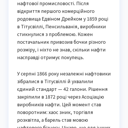
нафтової промисловості. Після
відкриття першого комерційного
родовища Едвіном Дрейком у 1859 році
в Тітусвіллі, Пенсильванія, виробники
стикнулися з проблемою. Кожен
постачальник привозив бочки різного
розміру, і ніхто не знав, скільки нафти
насправді отримує покупець.
У серпні 1866 року незалежні нафтовики
зібралися в Тітусвіллі й ухвалили
єдиний стандарт — 42 галони. Рішення
закріпили в 1872 році через Асоціацію
виробників нафти. Цей момент став
поворотним: хаос зник, торгівля
розквітла, а барель став мовою
нафтового бізнесу. Цікаво, що для інших