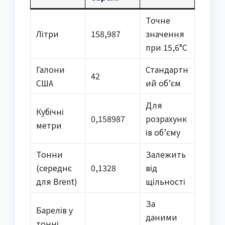
Точне
Літри
158,987
значення
при 15,6°C
Галони
Стандартн
42
США
ий об’єм
Для
Кубічні
0,158987
розрахунк
метри
ів об’єму
Тонни
Залежить
(середнє
0,1328
від
для Brent)
щільності
За
Барелів у
даними
тонні