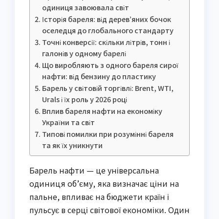
одиниця завоювала світ
Історія бареля: від дерев’яних бочок
оселедця до глобального стандарту
Точні конверсії: скільки літрів, тонн і
галонів у одному барелі
Що виробляють з одного бареля сирої
нафти: від бензину до пластику
Барель у світовій торгівлі: Brent, WTI,
Urals і їх роль у 2026 році
Вплив бареля нафти на економіку
України та світ
Типові помилки при розумінні бареля
та як їх уникнути
Барель нафти — це універсальна
одиниця об’єму, яка визначає ціни на
пальне, впливає на бюджети країн і
пульсує в серці світової економіки. Один