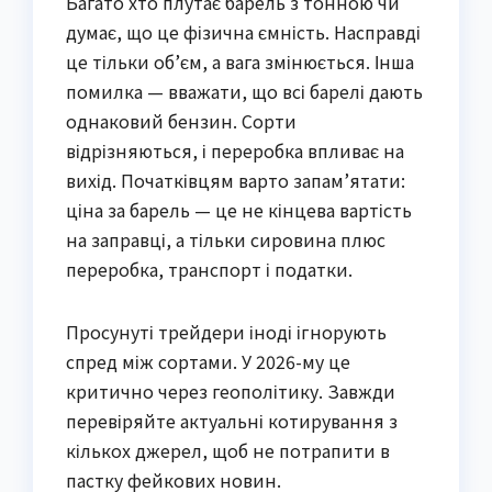
Багато хто плутає барель з тонною чи
думає, що це фізична ємність. Насправді
це тільки об’єм, а вага змінюється. Інша
помилка — вважати, що всі барелі дають
однаковий бензин. Сорти
відрізняються, і переробка впливає на
вихід. Початківцям варто запам’ятати:
ціна за барель — це не кінцева вартість
на заправці, а тільки сировина плюс
переробка, транспорт і податки.
Просунуті трейдери іноді ігнорують
спред між сортами. У 2026-му це
критично через геополітику. Завжди
перевіряйте актуальні котирування з
кількох джерел, щоб не потрапити в
пастку фейкових новин.