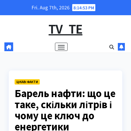
Skip
Fri. Aug 7th, 2026
8:14:54 PM
to
content
TV_TE
ЦІКАВІ ФАКТИ
Барель нафти: що це
таке, скільки літрів і
чому це ключ до
енергетики