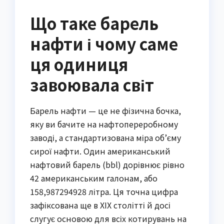
Що таке барель
нафти і чому саме
ця одиниця
завоювала світ
Барель нафти — це не фізична бочка,
яку ви бачите на нафтопереробному
заводі, а стандартизована міра об’єму
сирої нафти. Один американський
нафтовий барель (bbl) дорівнює рівно
42 американським галонам, або
158,987294928 літра. Ця точна цифра
зафіксована ще в XIX столітті й досі
слугує основою для всіх котирувань на