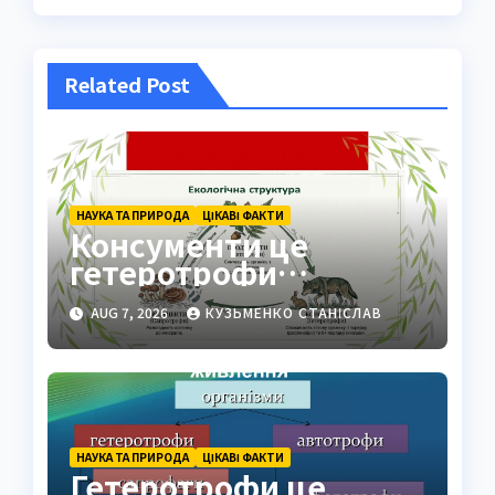
Related Post
НАУКА ТА ПРИРОДА
ЦІКАВІ ФАКТИ
Консументи це
гетеротрофи
екосистеми
AUG 7, 2026
КУЗЬМЕНКО СТАНІСЛАВ
НАУКА ТА ПРИРОДА
ЦІКАВІ ФАКТИ
Гетеротрофи це