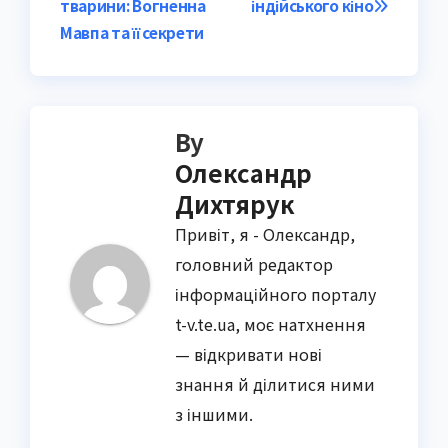
тварини: Вогненна
індійського кіно
navigation
Мавпа та її секрети
By
Олександр
Дихтярук
Привіт, я - Олександр,
головний редактор
інформаційного порталу
t-v.te.ua, моє натхнення
— відкривати нові
знання й ділитися ними
з іншими.