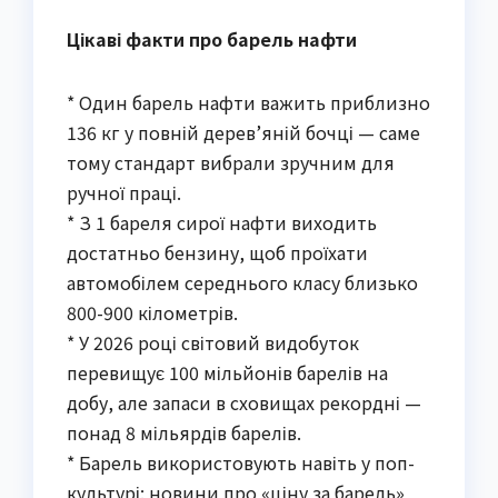
Цікаві факти про барель нафти
* Один барель нафти важить приблизно
136 кг у повній дерев’яній бочці — саме
тому стандарт вибрали зручним для
ручної праці.
* З 1 бареля сирої нафти виходить
достатньо бензину, щоб проїхати
автомобілем середнього класу близько
800-900 кілометрів.
* У 2026 році світовий видобуток
перевищує 100 мільйонів барелів на
добу, але запаси в сховищах рекордні —
понад 8 мільярдів барелів.
* Барель використовують навіть у поп-
культурі: новини про «ціну за барель»