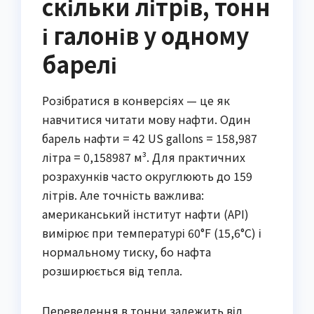
скільки літрів, тонн
і галонів у одному
барелі
Розібратися в конверсіях — це як
навчитися читати мову нафти. Один
барель нафти = 42 US gallons = 158,987
літра = 0,158987 м³. Для практичних
розрахунків часто округлюють до 159
літрів. Але точність важлива:
американський інститут нафти (API)
вимірює при температурі 60°F (15,6°C) і
нормальному тиску, бо нафта
розширюється від тепла.
Переведення в тонни залежить від