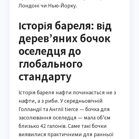
Лондоні чи Нью-Йорку.
Історія бареля: від
дерев’яних бочок
оселедця до
глобального
стандарту
Історія бареля нафти починається не з
нафти, а з риби. У середньовічній
Голландії та Англії tierce — бочка для
засолювання оселедця — мала об’єм
близько 42 галонів. Саме такі бочки
виявилися практичними для ранньої