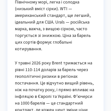
Північному морі, легка і солодка
(низький вміст сірки). WTI —
американський стандарт, ще легший,
ідеальний для США. Urals — російська
марка, важча, з вищою сіркою, часто
торгується зі знижкою. Ціна за барель
цих сортів формує глобальні
котирування.
У травні 2026 року Brent тримається на
рівні 110-114 доларів за барель через
геополітичні ризики в регіонах
постачання. Це відчутно вищий рівень,
ніж на початку року, і прямо впливає на
інфляцію в Європі та Україні. Ф’ючерси
на 1000 барелів — це стандартний
контракт, де кожен цент зміни ціни