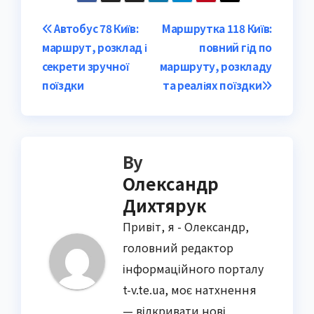
Post
Автобус 78 Київ:
Маршрутка 118 Київ:
маршрут, розклад і
повний гід по
navigation
секрети зручної
маршруту, розкладу
поїздки
та реаліях поїздки
By
Олександр
Дихтярук
Привіт, я - Олександр,
головний редактор
інформаційного порталу
t-v.te.ua, моє натхнення
— відкривати нові