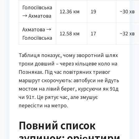
Голосіївська
12.36 км
19
~30 хв
→ Ахматова
Ахматова →
12.58 км
17
~32 хв
Голосіївська
Таблиця показує, чому зворотний шлях
трохи довший – через кільцеве коло на
Позняках. Під час повітряних тривог
маршрут скорочують: автобуси не йдуть
мостом на лівий берег, курсуючи як 91д
чи 91т. Це рятує час, але змушує
пересісти на метро.
Повний список
зупинок: орієнтири