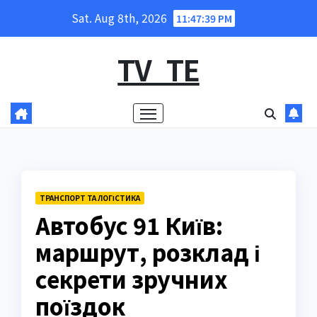
Skip
Sat. Aug 8th, 2026
11:47:40 PM
to
content
TV_TE
ТРАНСПОРТ ТА ЛОГІСТИКА
Автобус 91 Київ:
маршрут, розклад і
секрети зручних
поїздок