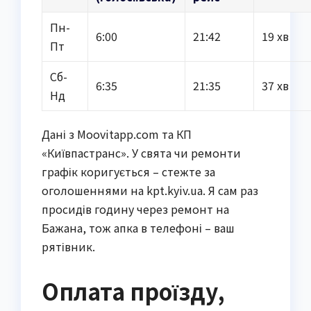
Пн-
6:00
21:42
19 хв
Пт
Сб-
6:35
21:35
37 хв
Нд
Дані з Moovitapp.com та КП
«Київпастранс». У свята чи ремонти
графік коригується – стежте за
оголошеннями на kpt.kyiv.ua. Я сам раз
просидів годину через ремонт на
Бажана, тож апка в телефоні – ваш
рятівник.
Оплата проїзду,