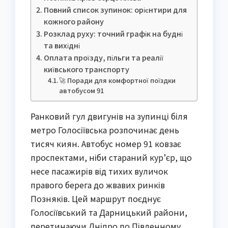
Повний список зупинок: орієнтири для
кожного району
Розклад руху: точний графік на будні
та вихідні
Оплата проїзду, пільги та реалії
київського транспорту
🚀 Поради для комфортної поїздки
автобусом 91
Ранковий гул двигунів на зупинці біля
метро Голосіївська розпочинає день
тисяч киян. Автобус номер 91 ковзає
проспектами, ніби стараний кур’єр, що
несе пасажирів від тихих вуличок
правого берега до жвавих ринків
Позняків. Цей маршрут поєднує
Голосіївський та Дарницький райони,
перетинаючи Дніпро по Південному