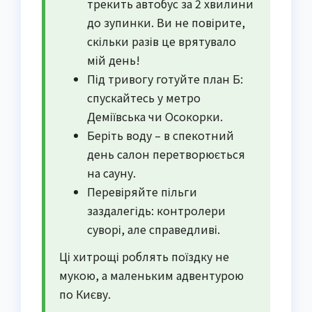
трекить автобус за 2 хвилини
до зупинки. Ви не повірите,
скільки разів це врятувало
мій день!
Під тривогу готуйте план Б:
спускайтесь у метро
Деміївська чи Осокорки.
Беріть воду – в спекотний
день салон перетворюється
на сауну.
Перевіряйте пільги
заздалегідь: контролери
суворі, але справедливі.
Ці хитрощі роблять поїздку не
мукою, а маленьким адвентурою
по Києву.