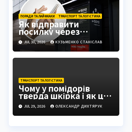
ПОРАДИ ТА ЛАЙФХАКИ
ТРАНСПОРТ ТА ЛОГІСТИКА
Як відправити
посилку через
поштомат: повна
JUL 30, 2026
КУЗЬМЕНКО СТАНІСЛАВ
інструкція 2026
ТРАНСПОРТ ТА ЛОГІСТИКА
Чому у помідорів
тверда шкірка і як це
виправити
JUL 29, 2026
ОЛЕКСАНДР ДИХТЯРУК