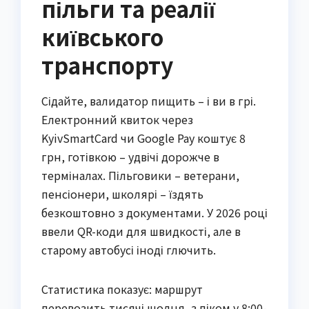
пільги та реалії
київського
транспорту
Сідайте, валидатор пищить – і ви в грі.
Електронний квиток через
KyivSmartCard чи Google Pay коштує 8
грн, готівкою – удвічі дорожче в
терміналах. Пільговики – ветерани,
пенсіонери, школярі – їздять
безкоштовно з документами. У 2026 році
ввели QR-коди для швидкості, але в
старому автобусі іноді глючить.
Статистика показує: маршрут
перевозить тисячі щодня, з піком у 8:00-