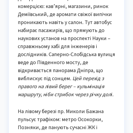
комерцією: кав’ярні, магазини, ринок
Деміївський, де аромати свіжої випічки
проникають навіть у салон. Тут автобус
набирає пасажирів, що прямують до
наукових установ на проспекті Науки –
справжньому хабі для інженерів і
дослідників. Саперно-Слобідська вулиця
веде до Південного мосту, де
відкривається панорама Дніпра, що
виблискує під сонцем.
Цей перехід з
правого на лівий берег – кульмінація
маршруту, ніби стрибок через річку долі.
На лівому березі пр. Миколи Бажана
пульсує трафіком: метро Осокорки,
Позняки, де панують сучасні ЖК і