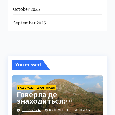
October 2025
September 2025
You missed
ПОДОРОЖІ
ЦІКАВІ МІСЦЯ
Говерла де
знаходиться:
найвища вершина
08.08.2026
КУЗЬМЕНКО СТАНІСЛАВ
України в серці