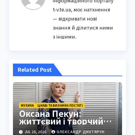
інформаційного порталу
t-v.te.ua, моє натхнення
— відкривати нові
знання й ділитися ними
з іншими.
Related Post
МУЗИКА
ЦІКАВІ ТА ВИЗНАЧНІ ПОСТАТІ
Оксана Пекун:
життєвий і творчий
шлях
JUL 28, 2026
ОЛЕКСАНДР ДИХТЯРУК