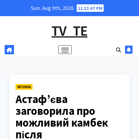
Skip
Sun. Aug 9th, 2026
11:21:48 PM
to
content
TV_TE
МУЗИКА
Астаф’єва
заговорила про
можливий камбек
після