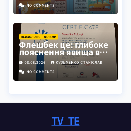
NO COMMENTS
ПСИХОЛОГІЯ
ФІЛЬМИ
Флешбек це: глибоке
пояснення явища в
психології, кіно та
08.08.2026
КУЗЬМЕНКО СТАНІСЛАВ
житті
NO COMMENTS
TV_TE