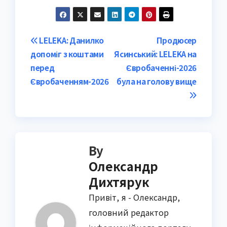
Post
LELEKA: Данилко
Продюсер
допоміг з коштами
Ясинський: LELEKA на
navigation
перед
Євробаченні-2026
Євробаченням-2026
була на голову вище
By
Олександр
Дихтярук
Привіт, я - Олександр,
головний редактор