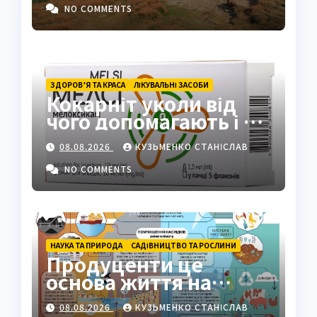
Карпат
NO COMMENTS
ЗДОРОВ’Я ТА КРАСА
ЛІКУВАЛЬНІ ЗАСОБИ
Кокарніт уколи від
чого допомагають і як
працюють
08.08.2026
КУЗЬМЕНКО СТАНІСЛАВ
NO COMMENTS
НАУКА ТА ПРИРОДА
САДІВНИЦТВО ТА РОСЛИНИ
Продуценти це
основа життя на
Землі: повний гід
08.08.2026
КУЗЬМЕНКО СТАНІСЛАВ