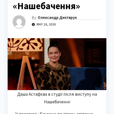
«Нашебачення»
By
Олександр Дихтярук
MAY 18, 2026
Даша Астафєва в студії після виступу на
Нашебаченні
У програмі «Ближче до зірок» співачка